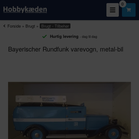
0
Forside
»
Brugt
»
Brugt - Tilbehør
Hurtig levering
- dag til dag
Bayerischer Rundfunk varevogn, metal-bil