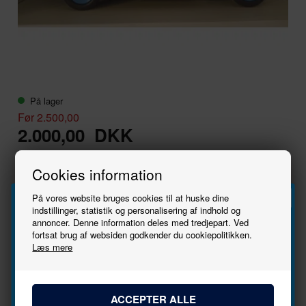
På lager
Før 2.500,00
2.000,00
DKK
Cookies information
-
+
På vores website bruges cookies til at huske dine
indstillinger, statistik og personalisering af indhold og
Producent
Märklin
annoncer. Denne information deles med tredjepart. Ved
Tilmeld
Varenr.
1101
fortsat brug af websiden godkender du cookiepolitikken.
Læs mere
EANnr.
9990013805437
nyhedsbrevet
Varegruppe
Brugt - Tilbehør
Bliv den første til at høre, når der kommer nye
Nyt/brugt
Brugt