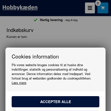
0
Hurtig levering
- dag til dag
Indkøbskurv
Kurven er tom.
Cookies information
Information
På vores website bruges cookies til at huske dine
FACEBOOK
indstillinger, statistik og personalisering af indhold og
annoncer. Denne information deles med tredjepart. Ved
NYHEDER
fortsat brug af websiden godkender du cookiepolitikken.
Læs mere
TILBUD
BLOG
PROFIL