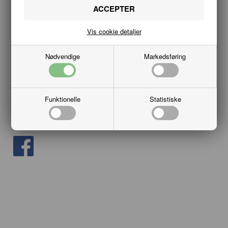
VILKÅR
KUNDECENTER
Vis cookie detaljer
Kundeservice
Nødvendige
Markedsføring
Hobbykæden
Vesterbro 20B
9000 Aalborg
Funktionelle
Statistiske
info@hobbykaeden.dk
Tlf. 98176555
CVR: 28241976