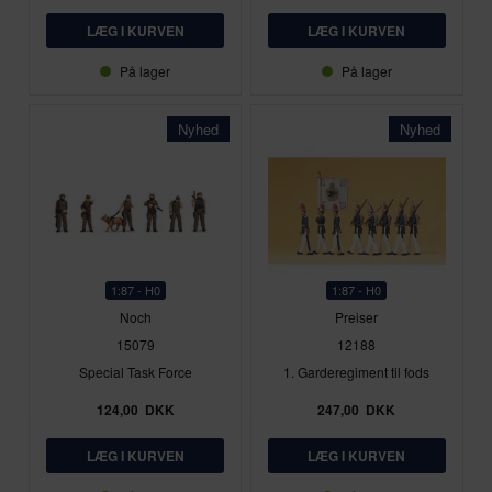
På lager
På lager
Nyhed
Nyhed
1:87 - H0
1:87 - H0
Noch
Preiser
15079
12188
Special Task Force
1. Garderegiment til fods
124,00
DKK
247,00
DKK