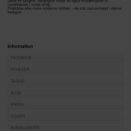
Javel Hr sergent, naturligvis finder du også militærfigurer til
modelbanen i vores shop.
Prøjsiske eller mere moderne militær, - de står opmarcheret i denne
kategori.
Information
FACEBOOK
NYHEDER
TILBUD
BLOG
PROFIL
VILKÅR
KUNDECENTER