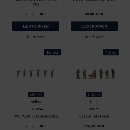
(6x)
200,00
DKK
49,00
DKK
På lager
På lager
Nyhed
Nyhed
1:87 - H0
1:160 - N
Artitec
Noch
5870054
36079
WM POWs + US guards (6x)
Special Task Force
200,00
DKK
124,00
DKK