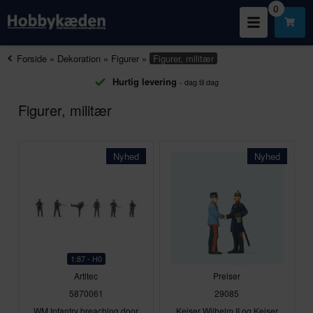
0
Forside
»
Dekoration
»
Figurer
»
Figurer, militær
Hurtig levering
- dag til dag
Figurer, militær
Nyhed
Nyhed
1:87 - H0
Artitec
Preiser
5870061
29085
WM Infantry breaching door
Kejser Wilhelm II og Kejser