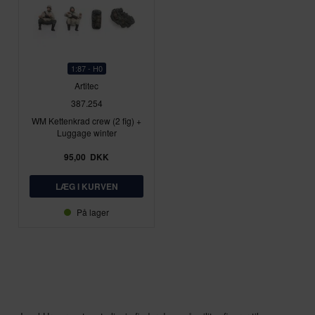
1:87 - H0
Artitec
387.254
WM Kettenkrad crew (2 fig) +
Luggage winter
95,00
DKK
På lager