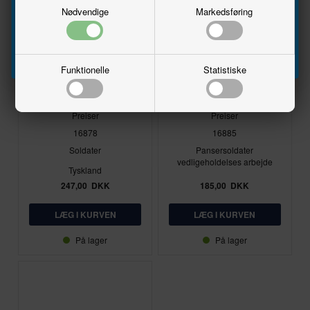
Nødvendige
Markedsføring
Tilmeld
Funktionelle
Statistiske
1:87 - H0
1:87 - H0
Preiser
Preiser
16878
16885
Soldater
Pansersoldater
vedligeholdelses arbejde
Tyskland
247,00
DKK
185,00
DKK
På lager
På lager