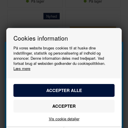
På lager
På lager
Nyhed
Cookies information
På vores website bruges cookies til at huske dine
indstillinger, statistik og personalisering af indhold og
annoncer. Denne information deles med tredjepart. Ved
1:87 - H0
1:87 - H0
Tilmeld
fortsat brug af websiden godkender du cookiepolitikken.
Preiser
Preiser
Læs mere
10594
12186
nyhedsbrevet
US-Soldater. 50-érne
Preussisk Infanteri. Parade
Bliv den første til at høre, når der kommer nye
135,00
DKK
247,00
DKK
modeller.
Navn
På lager
På lager
Vis cookie detaljer
Email
Nyhed
Nyhed