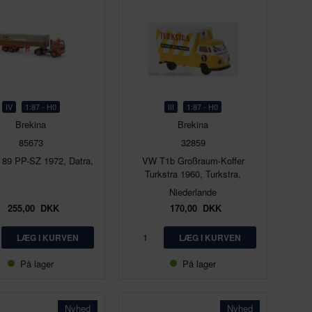
IV
1:87 - H0
III
1:87 - H0
Brekina
Brekina
85673
32859
 89 PP-SZ 1972, Datra,
VW T1b Großraum-Koffer
Turkstra 1960, Turkstra,
Niederlande
255,00
DKK
170,00
DKK
På lager
På lager
Nyhed
Nyhed