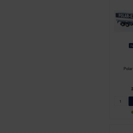
I
Polar