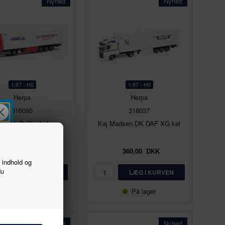
Nyhed
Nyhed
1:87 - H0
1:87 - H0
Herpa
Herpa
316095
318037
o S H. P. Therkelsen
Kaj Madsen DK DAF XG køl
337,00
DKK
360,00
DKK
f indhold og
du
På lager
På lager
Nyhed
Nyhed