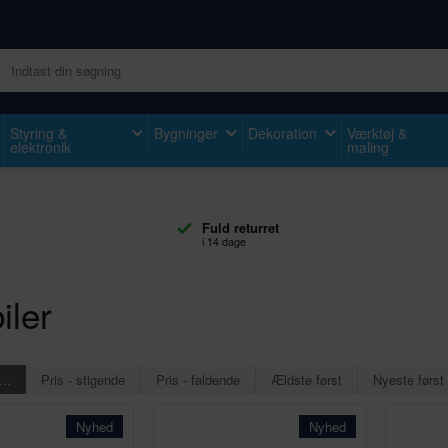
Styring &
Bygninger
Dekoration
Værktøj &
elektronik
maling
Fuld returret
i 14 dage
iler
...
Pris - stigende
Pris - faldende
Ældste først
Nyeste først
Nyhed
Nyhed