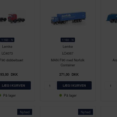
1:160 - N
1:160 - N
Lemke
Lemke
LC4073
LC4067
90 dobbeltsæt
MAN F90 med Norfolk
Ar
Container
193,00
DKK
271,00
DKK
På lager
På lager
Nyhed
Nyhed