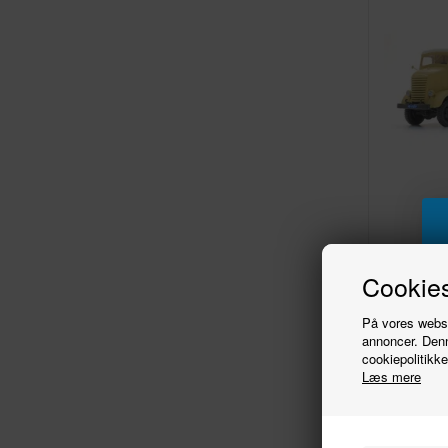
G
Cookies
På vores websit
annoncer. Denn
cookiepolitikke
Læs mere