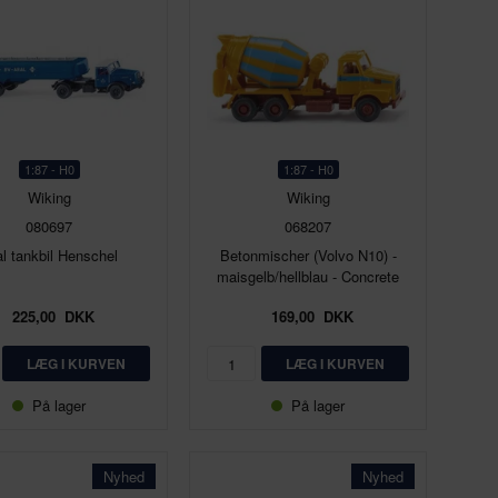
1:87 - H0
1:87 - H0
Wiking
Wiking
080697
068207
al tankbil Henschel
Betonmischer (Volvo N10) -
maisgelb/hellblau - Concrete
225,00
DKK
169,00
DKK
På lager
På lager
Nyhed
Nyhed