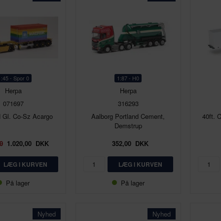
1:45 - Spor 0
1:87 - H0
Herpa
Herpa
071697
316293
 Gl. Co-Sz Acargo
Aalborg Portland Cement,
40ft.
Demstrup
0
1.020,00
DKK
352,00
DKK
På lager
På lager
Nyhed
Nyhed