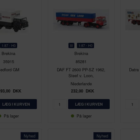
1:87 - H0
III
1:87 - H0
Brekina
Brekina
35915
85281
edford GM
DAF FT 2600 PP-SZ 1962,
Datra
Steef v. Loon,
Niederlande
193,00
DKK
232,00
DKK
På lager
På lager
Nyhed
Nyhed