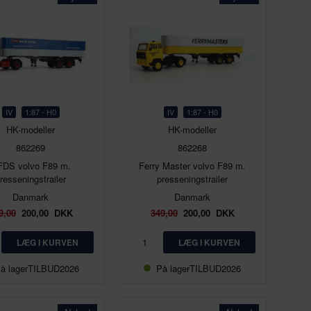
IV
1:87 - H0
IV
1:87 - H0
HK-modeller
HK-modeller
862269
862268
FDS volvo F89 m.
Ferry Master volvo F89 m.
resseningstrailer
presseningstrailer
Danmark
Danmark
9,00
200,00
DKK
349,00
200,00
DKK
å lager
TILBUD2026
På lager
TILBUD2026