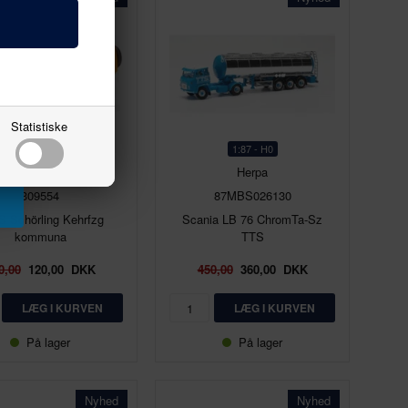
Statistiske
1:87 - H0
1:87 - H0
Herpa
Herpa
309554
87MBS026130
 Schörling Kehrfzg
Scania LB 76 ChromTa-Sz
kommuna
TTS
0,00
120,00
DKK
450,00
360,00
DKK
På lager
På lager
Nyhed
Nyhed