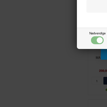
Nødvendige
MAN TG
298,0