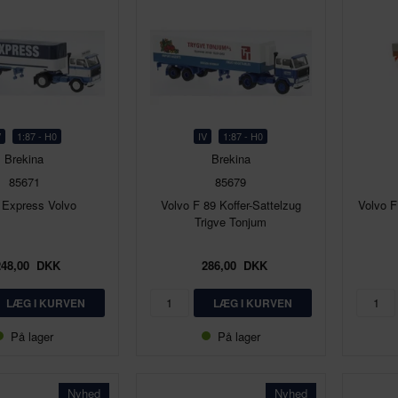
V
1:87 - H0
IV
1:87 - H0
Brekina
Brekina
85671
85679
 Express Volvo
Volvo F 89 Koffer-Sattelzug
Volvo F
Trigve Tonjum
248,00
DKK
286,00
DKK
På lager
På lager
Nyhed
Nyhed