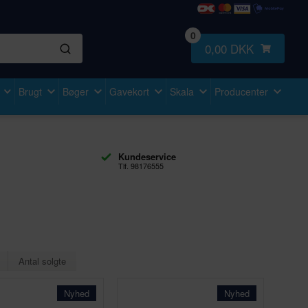
0
0,00 DKK
Brugt
Bøger
Gavekort
Skala
Producenter
Kundeservice
Tlf. 98176555
Antal solgte
Nyhed
Nyhed