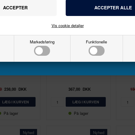
Navn
Email
Vis cookie detaljer
Markedsføring
Funktionelle
Tilmeld
1:87 - H0
1:87 - H0
Herpa
Herpa
315135
316330
X GM med tiplad
MB Leif Möller LM transport
MB S
0
238,00
DKK
367,00
DKK
15
På lager
På lager
Nyhed
Nyhed