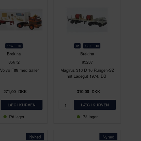
1:87 - H0
IV
1:87 - H0
Brekina
Brekina
85672
83287
 Volvo F89 med trailer
Magirus 310 D 16 Rungen-SZ
mit Ladegut 1974, DB,
271,00
DKK
310,00
DKK
På lager
På lager
Nyhed
Nyhed