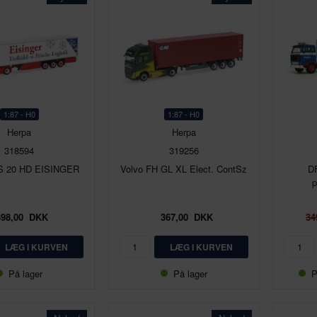
1:87 - H0
1:87 - H0
Herpa
Herpa
318594
319256
S 20 HD EISINGER
Volvo FH GL XL Elect. ContSz
D
p
398,00
DKK
367,00
DKK
34
På lager
På lager
P