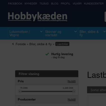
FACEBOOK
NYHEDER
TILBUD
BLOG
PROFIL
VILKÅR
KUNDECENTER
Lokomotiver /
Skinner og
Biler, skibe &
Vogne
startsæt
fly
Forside
»
Biler, skibe & fly
»
Lastbiler
Hurtig levering
- dag til dag
Lastb
Filtrer visning
Pris
Nulstil
75
DKK
1,248
DKK
Sorter efter
Producenter
Nulstil