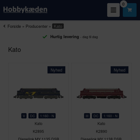
0
Forside
»
Producenter
»
Kato
Hurtig levering
- dag til dag
Kato
Nyhed
Nyhed
V
DC
1:160 - N
III
DC
1:160 - N
Kato
Kato
K2895
K2890
Diesellok MY 1135 DSB
Diesellok MY 1138 DSB,