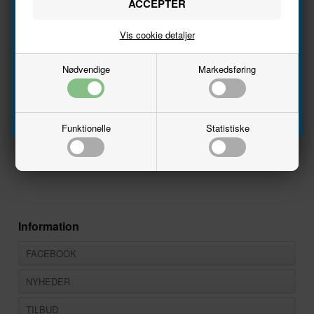
Tyskland
2.995,00
DKK
4.995,00
DKK
Vis cookie detaljer
Email
Nødvendige
Markedsføring
På lager
På lager
Tilmeld
Funktionelle
Statistiske
Information
FACEBOOK
NYHEDER
TILBUD