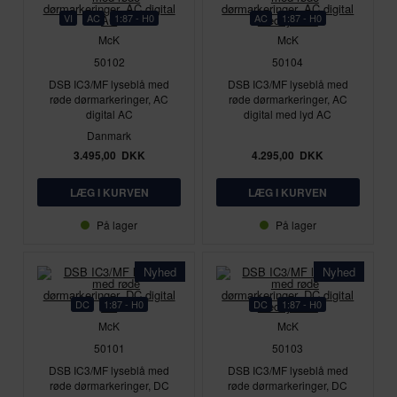
VI
AC
1:87 - H0
AC
1:87 - H0
McK
McK
50102
50104
DSB IC3/MF lyseblå med
DSB IC3/MF lyseblå med
røde dørmarkeringer, AC
røde dørmarkeringer, AC
digital AC
digital med lyd AC
Danmark
3.495,00
DKK
4.295,00
DKK
På lager
På lager
Nyhed
Nyhed
DC
1:87 - H0
DC
1:87 - H0
McK
McK
50101
50103
DSB IC3/MF lyseblå med
DSB IC3/MF lyseblå med
røde dørmarkeringer, DC
røde dørmarkeringer, DC