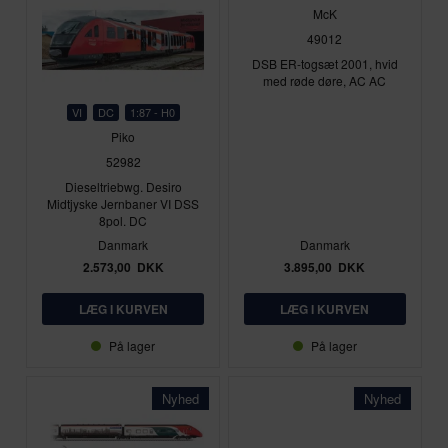
McK
49012
DSB ER-togsæt 2001, hvid
med røde døre, AC AC
VI
DC
1:87 - H0
Piko
52982
Dieseltriebwg. Desiro
Midtjyske Jernbaner VI DSS
8pol. DC
Danmark
Danmark
2.573,00
DKK
3.895,00
DKK
På lager
På lager
Nyhed
Nyhed