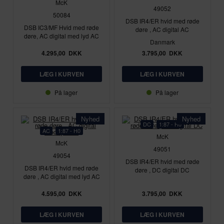
McK
49052
50084
DSB IR4/ER hvid med røde
DSB IC3/MF Hvid med røde
døre , AC digital AC
døre, AC digital med lyd AC
Danmark
4.295,00
DKK
3.795,00
DKK
På lager
På lager
Nyhed
Nyhed
DC
1:87 - H0
AC
1:87 - H0
McK
McK
49051
49054
DSB IR4/ER hvid med røde
DSB IR4/ER hvid med røde
døre , DC digital DC
døre , AC digital med lyd AC
4.595,00
DKK
3.795,00
DKK