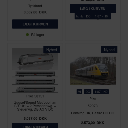
Tyskland
3.562,00
DKK
html>
DC
1:87 - H0
På lager
På lager
Nyhed
Nyhed
VI
DC
1:87 - H0
Piko
58151
Piko
Zugset/Sound Metropolitan
BR 101 + 2 Personenwg. +
52973
Steuerwg. DB AG V DC
Lokaltog DK, Desiro DC DC
6.037,00
DKK
2.573,00
DKK