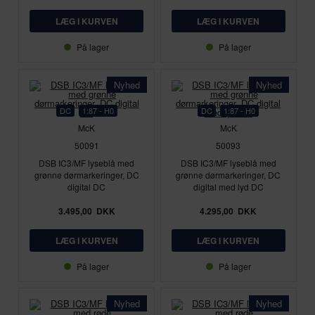
På lager
På lager
Nyhed
Nyhed
DC
1:87 - H0
DC
1:87 - H0
McK
McK
50091
50093
DSB IC3/MF lyseblå med
DSB IC3/MF lyseblå med
grønne dørmarkeringer, DC
grønne dørmarkeringer, DC
digital DC
digital med lyd DC
3.495,00
DKK
4.295,00
DKK
På lager
På lager
Nyhed
Nyhed