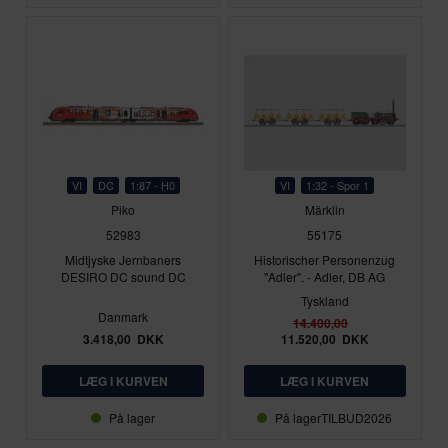
VI
DC
1:87 - H0
VI
1:32 - Spor 1
Piko
Märklin
52983
55175
Midtjyske Jernbaners
Historischer Personenzug
DESIRO DC sound DC
"Adler". - Adler, DB AG
Tyskland
Danmark
14.400,00
3.418,00
DKK
11.520,00
DKK
På lager
På lager
TILBUD2026