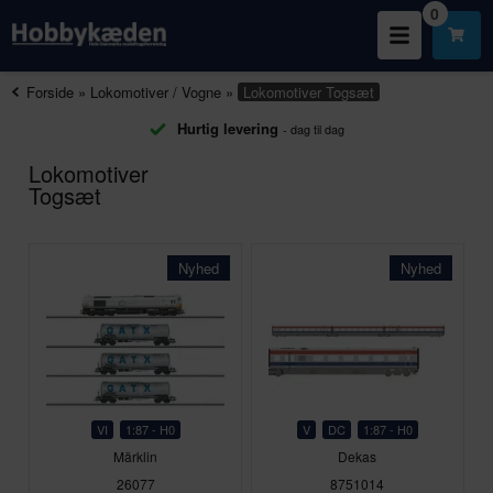
0
Forside
»
Lokomotiver / Vogne
»
Lokomotiver
Togsæt
Hurtig levering
- dag til dag
Lokomotiver
Togsæt
Nyhed
Nyhed
VI
1:87 - H0
V
DC
1:87 - H0
Märklin
Dekas
26077
8751014