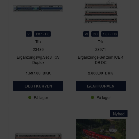
VI
1:87 - H0
VI
DC
1:87 - H0
Trix
Trix
23489
23971
Ergänzungswg.Set 3 TGV
Ergänzungs-Set zum ICE 4
Duplex
DB DC
1.697,00
DKK
2.860,00
DKK
På lager
På lager
Nyhed