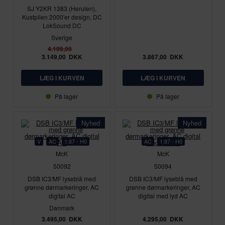
SJ Y2KR 1383 (Herulen),
Kustpilen 2000'er design, DC
LokSound DC
Sverige
4.199,00
3.149,00
DKK
3.867,00
DKK
På lager
På lager
Nyhed
Nyhed
V
AC
1:87 - H0
AC
1:87 - H0
McK
McK
50092
50094
DSB IC3/MF lyseblå med
DSB IC3/MF lyseblå med
grønne dørmarkeringer, AC
grønne dørmarkeringer, AC
digital AC
digital med lyd AC
Danmark
3.495,00
DKK
4.295,00
DKK