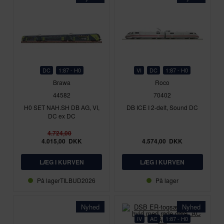
DC
1:87 - H0
VI
DC
1:87 - H0
Brawa
Roco
44582
70402
H0 SET NAH.SH DB AG, VI,
DB ICE I 2-delt, Sound DC
DC ex DC
4.724,00
4.015,00
DKK
4.574,00
DKK
På lager
TILBUD2026
På lager
Nyhed
Nyhed
IV
AC
1:87 - H0