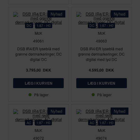
Nyhed
Nyhed
DC
1:87 - H0
DC
1:87 - H0
McK
McK
49061
49063
DSB IR4/ER lyseblå med
DSB IR4/ER lyseblå med
grønne dørmarkeringer, DC
grønne dørmarkeringer, DC
digital DC
digital med lyd DC
3.795,00
DKK
4.595,00
DKK
På lager
På lager
Nyhed
Nyhed
AC
1:87 - H0
AC
1:87 - H0
McK
McK
49072
49074