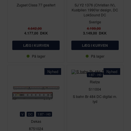
Zugset Class 77 gealtert
SJ Y2 1376 (Christian IV),
Kustpilen 1990'er design, DC
LokSound DC
Sverige
4.642,00
4.199,00
4.177,00
DKK
3.149,00
DKK
På lager
På lager
Nyhed
Nyhed
1:87 - H0
Rietze
S11004
S bahn Br 484 DC digital m.
lyd
V
DC
1:87 - H0
Dekas
8751024