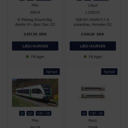
Piko
Liliput
59516
L163215
E-Triebwg./Sound 3tlg.
628 001-0/628 011-9,
Abellio VI + 8pol. Dec. DC
ozeanblau, Kempten DC
2.937,00
DKK
2.040,00
DKK
På lager
På lager
Nyhed
Nyhed
VI
DC
1:87 - H0
VI
1:87 - H0
Piko
Roco
59128
72098