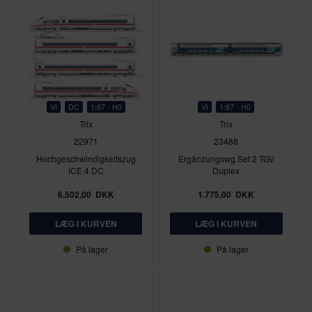
VI
DC
1:87 - H0
VI
1:87 - H0
Trix
Trix
22971
23488
Hochgeschwindigkeitszug
Ergänzungswg.Set 2 TGV
ICE 4 DC
Duplex
6.502,00
DKK
1.775,00
DKK
På lager
På lager