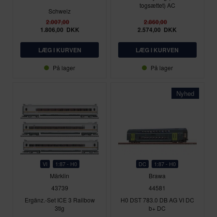
togsættet) AC
Schweiz
2.007,00
2.860,00
1.806,00
DKK
2.574,00
DKK
På lager
På lager
Nyhed
VI
1:87 - H0
DC
1:87 - H0
Märklin
Brawa
43739
44581
Ergänz.-Set ICE 3 Railbow
H0 DST 783.0 DB AG VI DC
3tlg
b+ DC