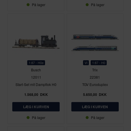
På lager
På lager
1:87 - H0e
VI
1:87 - H0
Busch
Trix
12011
22381
Start-Set mit Dampflok H0
TGV Euroduplex
1.568,00
DKK
5.650,00
DKK
På lager
På lager