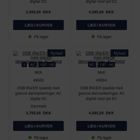
digital DC
digital med lyd DC
3.495,00
DKK
4.295,00
DKK
På lager
På lager
Nyhed
Nyhed
V
AC
1:87 - H0
AC
1:87 - H0
McK
McK
49062
49064
DSB IR4/ER lyseblå med
DSB IR4/ER lyseblå med
grønne dørmarkeringer, AC
grønne dørmarkeringer, AC
digital AC
digital med lyd AC
Danmark
3.795,00
DKK
4.595,00
DKK
På lager
På lager