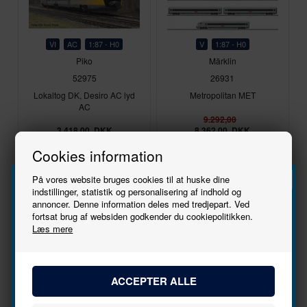
VI
AC
1:87 - H0
V
1:87 - H0
Piko
Märklin
52975
26931
Lokaltog DK, Desiro AC lyd
Metropolitan MET
AC
9.292,00
3.418,00
DKK
8.362,00
DKK
Cookies information
På vores website bruges cookies til at huske dine
På lager
På lager
indstillinger, statistik og personalisering af indhold og
annoncer. Denne information deles med tredjepart. Ved
Tilmeld
fortsat brug af websiden godkender du cookiepolitikken.
Nyhed
Nyhed
Læs mere
nyhedsbrevet
Bliv den første til at høre, når der kommer nye
modeller.