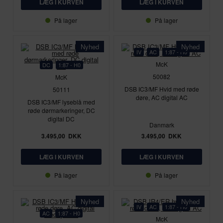
På lager
På lager
Nyhed
Nyhed
IV
AC
1:87 - H0
McK
DC
1:87 - H0
50082
McK
DSB IC3/MF Hvid med røde
50111
døre, AC digital AC
DSB IC3/MF lyseblå med
røde dørmarkeringer, DC
digital DC
Danmark
3.495,00
DKK
3.495,00
DKK
På lager
På lager
Nyhed
Nyhed
IV
AC
1:87 - H0
AC
1:87 - H0
McK