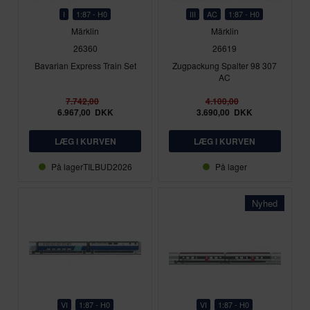
I
1:87 - H0
III
AC
1:87 - H0
Märklin
Märklin
26360
26619
Bavarian Express Train Set
Zugpackung Spalter 98 307
AC
7.742,00
4.100,00
6.967,00
DKK
3.690,00
DKK
På lager
TILBUD2026
På lager
Nyhed
VI
1:87 - H0
VI
1:87 - H0