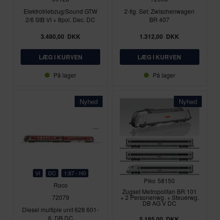
Elektrotriebzug/Sound GTW
2-tlg. Set: Zwischenwagen
2/6 StB VI + 8pol. Dec. DC
BR 407
3.480,00
DKK
1.312,00
DKK
På lager
På lager
Nyhed
Nyhed
VI
DC
1:87 - H0
Piko
58150
Roco
Zugset Metropolitan BR 101
72079
+ 2 Personenwg. + Steuerwg.
DB AG V DC
Diesel multiple unit 628 601-
6, DB DC
5.185,00
DKK