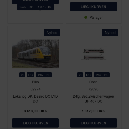
html>
DC
1:87 - H0
På lager
På lager
Nyhed
Nyhed
VI
DC
1:87 - H0
VI
DC
1:87 - H0
Piko
Roco
52974
72096
Lokaltog DK, Desiro DC LYD
2-tlg. Set: Zwischenwagen
DC
BR 407 DC
3.418,00
DKK
1.312,00
DKK