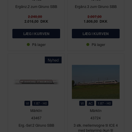
Ergänz.2 zum Giruno SBB
Ergänz.3 zum Giruno SBB
2.240,00
2.007,00
2.016,00
DKK
1.806,00
DKK
På lager
På lager
Nyhed
VI
1:87 - H0
VI
AC
1:87 - H0
Märklin
Märklin
43467
43724
Erg.-Set 2 Giruno SBB
3 stk. mellemvogne til ICE 4
med belsyning (kun til