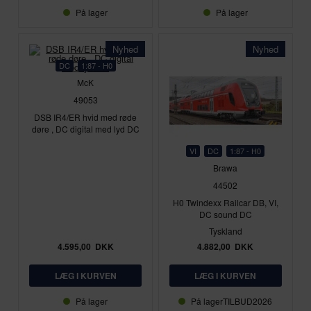
På lager
På lager
Nyhed
Nyhed
DC
1:87 - H0
McK
49053
DSB IR4/ER hvid med røde
døre , DC digital med lyd DC
VI
DC
1:87 - H0
Brawa
44502
H0 Twindexx Railcar DB, VI,
DC sound DC
Tyskland
4.595,00
DKK
4.882,00
DKK
På lager
På lager
TILBUD2026