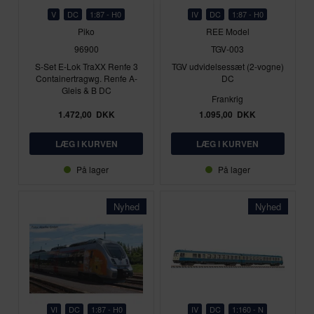
V
DC
1:87 - H0
IV
DC
1:87 - H0
Piko
REE Model
96900
TGV-003
S-Set E-Lok TraXX Renfe 3
TGV udvidelsessæt (2-vogne)
Containertragwg. Renfe A-
DC
Gleis & B DC
Frankrig
1.472,00
DKK
1.095,00
DKK
På lager
På lager
Nyhed
Nyhed
VI
DC
1:87 - H0
IV
DC
1:160 - N