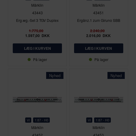
Märklin
Märklin
43443
43451
Erg.wg.-Set 3 TGV Duplex
Ergänz.1 zum Giruno SBB
1.775,00
2.240,00
1.597,00
DKK
2.016,00
DKK
På lager
På lager
Nyhed
Nyhed
VI
1:87 - H0
VI
1:87 - H0
Märklin
Märklin
43452
43453