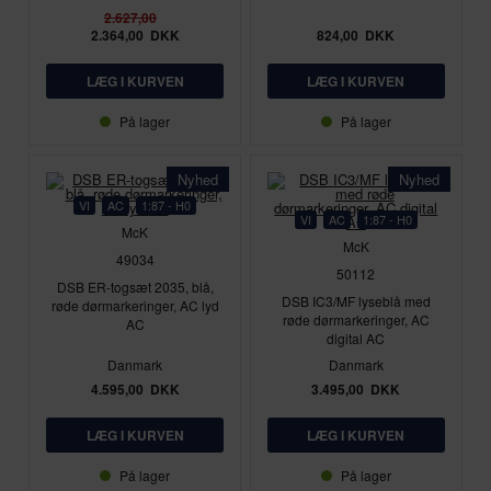
2.627,00
2.364,00
DKK
824,00
DKK
På lager
På lager
Nyhed
Nyhed
VI
AC
1:87 - H0
VI
AC
1:87 - H0
McK
McK
49034
50112
DSB ER-togsæt 2035, blå,
DSB IC3/MF lyseblå med
røde dørmarkeringer, AC lyd
røde dørmarkeringer, AC
AC
digital AC
Danmark
Danmark
4.595,00
DKK
3.495,00
DKK
På lager
På lager