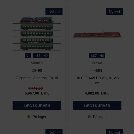
Nyhed
Nyhed
VI
1:87 - H0
1:87 - H0
Märklin
Brawa
26498
44593
Zugset mit Albatros, Ep. VI
H0 SET 445 DB AG, VI, AC
ex
7.742,00
6.967,00
DKK
4.882,00
DKK
På lager
På lager
Nyhed
Nyhed