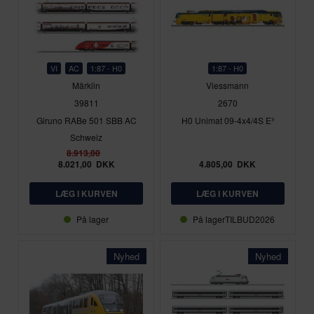
VI
AC
1:87 - H0
1:87 - H0
Märklin
Viessmann
39811
2670
Giruno RABe 501 SBB AC
H0 Unimat 09-4x4/4S E³
Schweiz
8.913,00
8.021,00
DKK
4.805,00
DKK
På lager
På lager
TILBUD2026
Nyhed
Nyhed