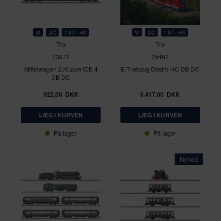
VI
DC
1:87 - H0
VI
DC
1:87 - H0
Trix
Trix
23972
25462
Mittelwagen 2.Kl.zum ICE 4
E-Triebzug Desiro HC DB DC
DB DC
922,00
DKK
5.417,00
DKK
På lager
På lager
Nyhed