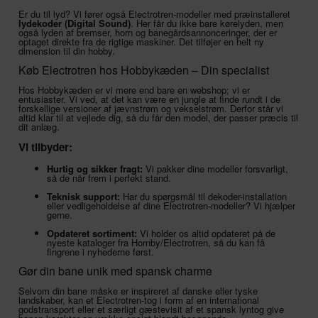
Er du til lyd? Vi fører også Electrotren-modeller med præinstalleret
lydekoder (Digital Sound)
. Her får du ikke bare kørelyden, men
også lyden af bremser, horn og banegårdsannonceringer, der er
optaget direkte fra de rigtige maskiner. Det tilføjer en helt ny
dimension til din hobby.
Køb Electrotren hos Hobbykæden – Din specialist
Hos Hobbykæden er vi mere end bare en webshop; vi er
entusiaster. Vi ved, at det kan være en jungle at finde rundt i de
forskellige versioner af jævnstrøm og vekselstrøm. Derfor står vi
altid klar til at vejlede dig, så du får den model, der passer præcis til
dit anlæg.
Vi tilbyder:
Hurtig og sikker fragt:
Vi pakker dine modeller forsvarligt,
så de når frem i perfekt stand.
Teknisk support:
Har du spørgsmål til dekoder-installation
eller vedligeholdelse af dine Electrotren-modeller? Vi hjælper
gerne.
Opdateret sortiment:
Vi holder os altid opdateret på de
nyeste kataloger fra Hornby/Electrotren, så du kan få
fingrene i nyhederne først.
Gør din bane unik med spansk charme
Selvom din bane måske er inspireret af danske eller tyske
landskaber, kan et Electrotren-tog i form af en international
godstransport eller et særligt gæstevisit af et spansk lyntog give