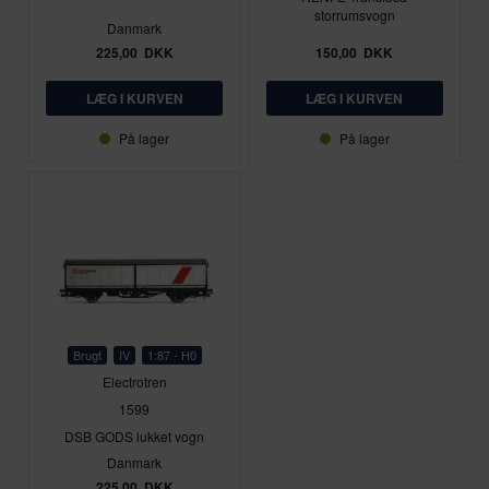
storrumsvogn
Danmark
225,00
DKK
150,00
DKK
På lager
På lager
Brugt
IV
1:87 - H0
Electrotren
1599
DSB GODS lukket vogn
Danmark
225,00
DKK