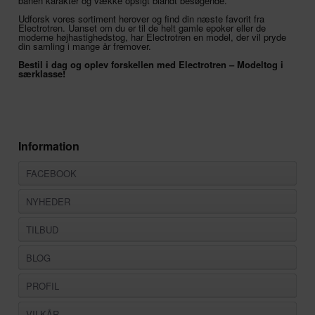
banen karakter og vække opsigt blandt besøgende.
Udforsk vores sortiment herover og find din næste favorit fra
Electrotren. Uanset om du er til de helt gamle epoker eller de
moderne højhastighedstog, har Electrotren en model, der vil pryde
din samling i mange år fremover.
Bestil i dag og oplev forskellen med Electrotren – Modeltog i
særklasse!
Information
FACEBOOK
NYHEDER
TILBUD
BLOG
PROFIL
VILKÅR