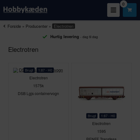
0
Forside
»
Producenter
»
Electrotren
Hurtig levering
- dag til dag
Electrotren
Brugt
1:87 - H0
Electrotren
1575k
DSB Lgjs containervogn
Brugt
1:87 - H0
Electrotren
1595
RENFE Transfesa