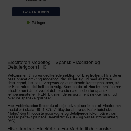
På lager
Electrotren Modeltog – Spansk Præcision og
Detaljerigdom i H0
Velkommen til vores dedikerede sektion for
Electrotren
. Hvis du er
passioneret omkring modeltog, der skiller sig ud med ekstrem
detaljegrad, historisk vingesus og enestående køreegenskaber, så
er Electrotren det helt rette valg. Som en del af Hornby-familien har
Electrotren i årtier været det førende navn inden for spansk
jernbanemateriel (RENFE), men deres sortiment rækker langt ud
over de spanske grænser.
Hos Hobbykæden finder du et nøje udvalgt sortiment af Electrotren-
modeller i skala H0 (1:87). Vi tilbyder alt fra de karakteristiske
"Talgo"-tog til robuste godsvogne og detaljerede lokomotiver, der
passer perfekt på både jævnstrøms- (DC) og vekselstrømsanlæg
(AC).
Historien bag Electrotren: Fra Madrid til de danske