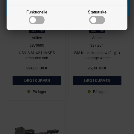
Funktionelle
Statistiske
1:87 - H0
1:87 - H0
Artitec
Artitec
6870690
387.254
US/UA M142 HIMARS
WM Kettenkrad crew (2 fig) +
armoured cab
Luggage winter
524,00
DKK
95,00
DKK
På lager
På lager