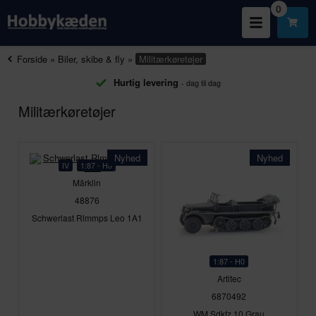
0
Forside
»
Biler, skibe & fly
»
Militærkøretøjer
Hurtig levering
- dag til dag
Militærkøretøjer
Nyhed
Nyhed
IV
1:87 - H0
Märklin
48876
Schwerlast Rlmmps Leo 1A1
1:87 - H0
Artitec
6870492
WM Sdkfz 10 Grau