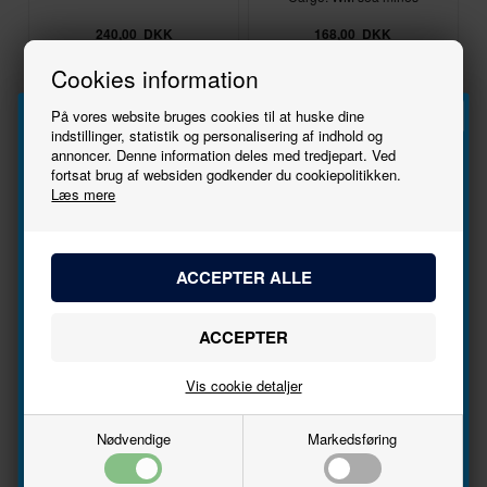
240,00
DKK
168,00
DKK
Cookies information
På vores website bruges cookies til at huske dine
På lager
På lager
indstillinger, statistik og personalisering af indhold og
annoncer. Denne information deles med tredjepart. Ved
Tilmeld
fortsat brug af websiden godkender du cookiepolitikken.
Nyhed
Nyhed
1:87 - H0
1:87 - H0
Læs mere
Faller
Faller
nyhedsbrevet
144112
144111
kontroltårn
Hangar m. helikopter
Bliv den første til at høre, når der kommer nye
modeller.
697,00
DKK
1.046,00
DKK
Navn
På lager
På lager
Vis cookie detaljer
Email
Nødvendige
Markedsføring
Nyhed
Tilmeld