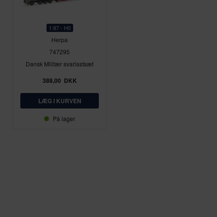
1:87 - H0
Herpa
747295
Dansk Militær svarlastsæt
388,00
DKK
På lager