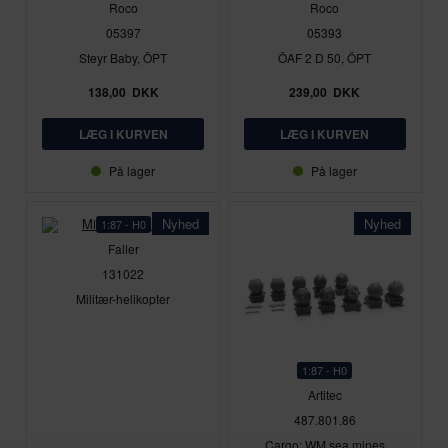
Roco
Roco
05397
05393
Steyr Baby, ÖPT
ÖAF 2 D 50, ÖPT
138,00
DKK
239,00
DKK
På lager
På lager
Nyhed
Nyhed
1:87 - H0
Faller
131022
Militær-helikopter
1:87 - H0
Artitec
487.801.86
Cargo: WM sea mines