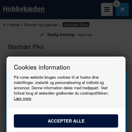
0
Forside
»
Skinner og startsæt
»
Startsæt Piko
Hurtig levering
- dag til dag
Startsæt Piko
Cookies information
Information
På vores website bruges cookies til at huske dine
indstillinger, statistik og personalisering af indhold og
annoncer. Denne information deles med tredjepart. Ved
FACEBOOK
Tilmeld
fortsat brug af websiden godkender du cookiepolitikken.
Læs mere
NYHEDER
nyhedsbrevet
TILBUD
Bliv den første til at høre, når der kommer nye
BLOG
modeller.