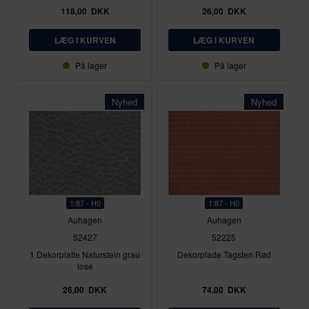
118,00
DKK
26,00
DKK
På lager
På lager
Nyhed
Nyhed
1:87 - H0
1:87 - H0
Auhagen
Auhagen
52427
52225
1 Dekorplatte Naturstein grau
Dekorplade Tagsten Rød
lose
26,00
DKK
74,00
DKK