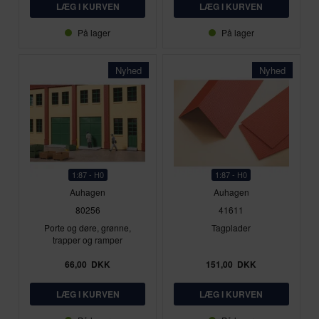
På lager
På lager
Nyhed
Nyhed
1:87 - H0
1:87 - H0
Auhagen
Auhagen
80256
41611
Porte og døre, grønne,
Tagplader
trapper og ramper
66,00
DKK
151,00
DKK