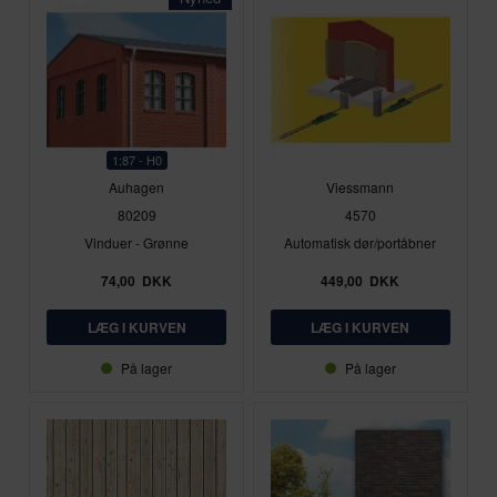
1:87 - H0
Auhagen
Viessmann
80209
4570
Vinduer - Grønne
Automatisk dør/portåbner
74,00
DKK
449,00
DKK
På lager
På lager