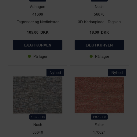
Auhagen
Noch
41609
56670
Tagrender og Nedløbsrør
3D-Kartonplade - Tagsten
105,00
DKK
18,00
DKK
På lager
På lager
Nyhed
Nyhed
1:87 - H0
1:87 - H0
Noch
Faller
56640
170624