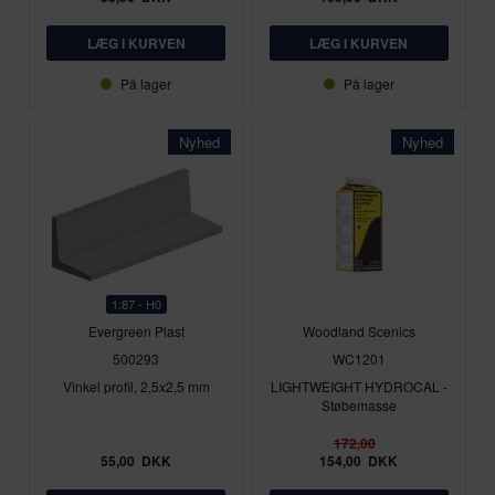
På lager
På lager
Nyhed
Nyhed
1:87 - H0
Evergreen Plast
Woodland Scenics
500293
WC1201
Vinkel profil, 2,5x2,5 mm
LIGHTWEIGHT HYDROCAL -
Støbemasse
172,00
55,00
DKK
154,00
DKK