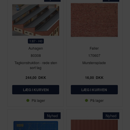
1:87 - H0
Auhagen
Faller
80308
170607
Tagkonstruktion - røde sten
Murstensplade
sort tag
244,00
DKK
16,00
DKK
På lager
På lager
Nyhed
Nyhed