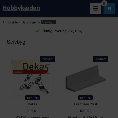
0
Forside
»
Bygninger
»
Selvbyg
Hurtig levering
- dag til dag
Selvbyg
Nyhed
Nyhed
1:87 - H0
1:87 - H0
Dekas
Evergreen Plast
998001
500291
MX/MY rangerplatforme
Vinkel profil, 1,5x1,5 mm