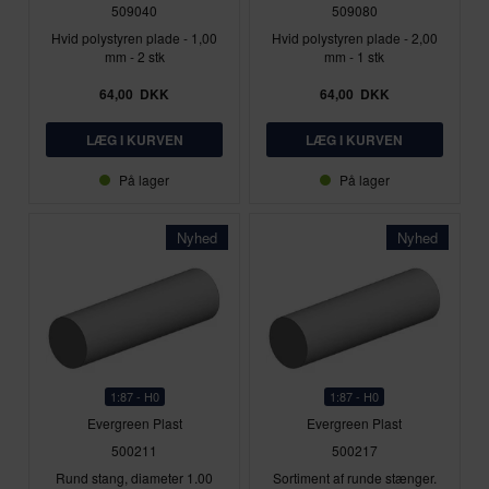
509040
509080
Hvid polystyren plade - 1,00
Hvid polystyren plade - 2,00
mm - 2 stk
mm - 1 stk
64,00
DKK
64,00
DKK
På lager
På lager
Nyhed
Nyhed
1:87 - H0
1:87 - H0
Evergreen Plast
Evergreen Plast
500211
500217
Rund stang, diameter 1.00
Sortiment af runde stænger.