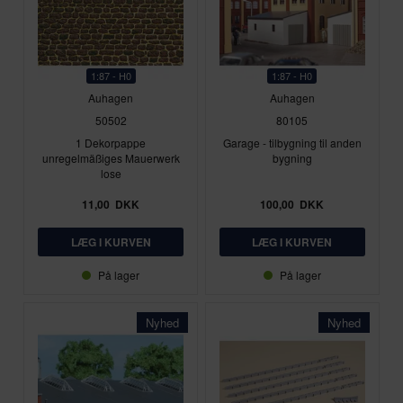
1:87 - H0
1:87 - H0
Auhagen
Auhagen
50502
80105
1 Dekorpappe
Garage - tilbygning til anden
unregelmäßiges Mauerwerk
bygning
lose
11,00
DKK
100,00
DKK
På lager
På lager
Nyhed
Nyhed