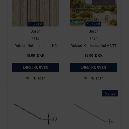
1:87 - H0
1:87 - H0
Busch
Busch
7419
7424
Dekopl. Holzbretter hell H0
Dekopl. Klinker dunkel H0/TT
15,00
DKK
15,00
DKK
På lager
På lager
Nyhed