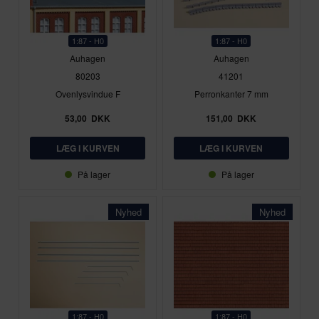
1:87 - H0
1:87 - H0
Auhagen
Auhagen
80203
41201
Ovenlysvindue F
Perronkanter 7 mm
53,00
DKK
151,00
DKK
På lager
På lager
Nyhed
Nyhed
1:87 - H0
1:87 - H0