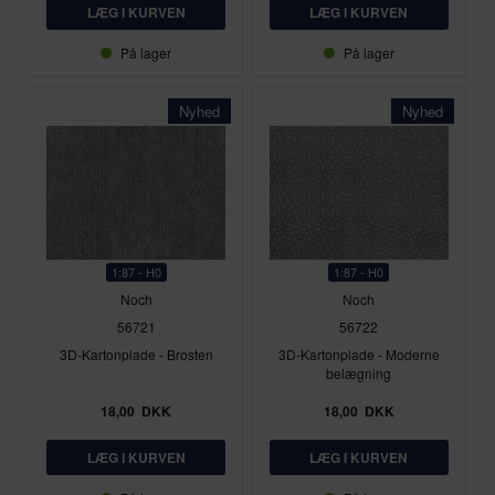
På lager
På lager
Nyhed
Nyhed
1:87 - H0
1:87 - H0
Noch
Noch
56721
56722
3D-Kartonplade - Brosten
3D-Kartonplade - Moderne
belægning
18,00
DKK
18,00
DKK