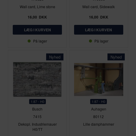
Wall card, Lime stone
Wall card, Sidewalk
16,00
DKK
16,00
DKK
På lager
På lager
Nyhed
Nyhed
1:87 - H0
1:87 - H0
Busch
Auhagen
7415
80112
Dekopl. Industriemauer
Lille damphammer
H0/TT