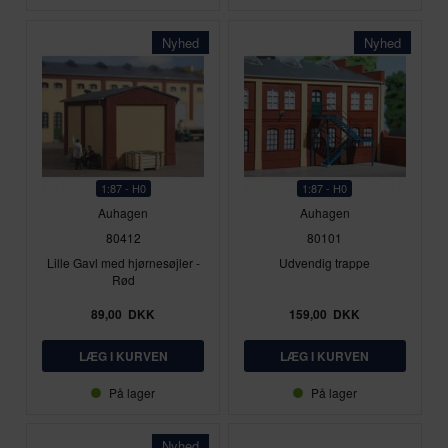
Nyhed
Nyhed
1:87 - H0
1:87 - H0
Auhagen
Auhagen
80412
80101
Lille Gavl med hjørnesøjler -
Udvendig trappe
Rød
89,00
DKK
159,00
DKK
På lager
På lager
Nyhed