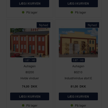
På lager
På lager
Nyhed
Nyhed
1:87 - H0
1:87 - H0
Auhagen
Auhagen
80200
80210
Hvide vinduer
Industrivindue stort E
74,00
DKK
81,00
DKK
På lager
På lager