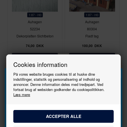
1:87 - H0
1:87 - H0
Auhagen
Auhagen
52234
80304
Dekorplatten Sichtbeton
Fladt tag
74,00
DKK
100,00
DKK
Cookies information
På lager
På lager
På vores website bruges cookies til at huske dine
indstillinger, statistik og personalisering af indhold og
Nyhed
Nyhed
annoncer. Denne information deles med tredjepart. Ved
Tilmeld
fortsat brug af websiden godkender du cookiepolitikken.
Læs mere
nyhedsbrevet
Bliv den første til at høre, når der kommer nye
modeller.
1:87 - H0
1:87 - H0