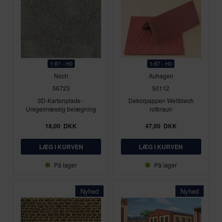
1:87 - H0
1:87 - H0
Noch
Auhagen
56723
50112
3D-Kartonplade -
Dekorpappen Wellblech
Uregelmæssig belægning
rotbraun
18,00
DKK
47,00
DKK
På lager
På lager
Nyhed
Nyhed