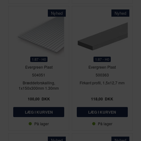
Nyhed
Nyhed
1:87 - H0
1:87 - H0
Evergreen Plast
Evergreen Plast
504051
500363
Bræddeforskalling,
Firkant profil, 1,5x12,7 mm
1x150x300mm 1.30mm
100,00
DKK
118,00
DKK
På lager
På lager
Nyhed
Nyhed