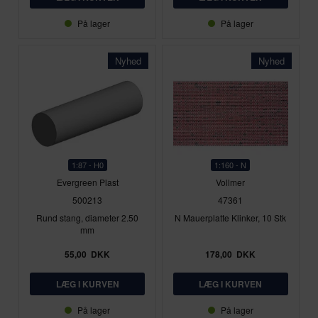
På lager
På lager
Nyhed
Nyhed
1:87 - H0
1:160 - N
Evergreen Plast
Vollmer
500213
47361
Rund stang, diameter 2.50
N Mauerplatte Klinker, 10 Stk
mm
55,00
DKK
178,00
DKK
På lager
På lager