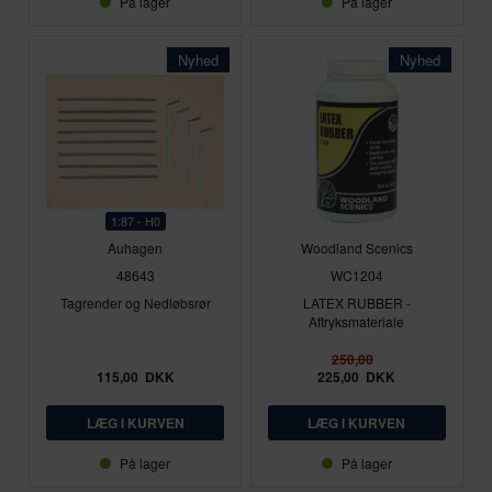
På lager
På lager
Nyhed
Nyhed
1:87 - H0
Auhagen
Woodland Scenics
48643
WC1204
Tagrender og Nedløbsrør
LATEX RUBBER -
Aftryksmateriale
250,00
115,00
DKK
225,00
DKK
På lager
På lager