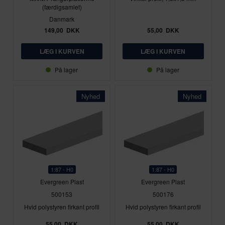
(færdigsamlet)
Danmark
149,00
DKK
55,00
DKK
På lager
På lager
Nyhed
Nyhed
1:87 - H0
1:87 - H0
Evergreen Plast
Evergreen Plast
500153
500176
Hvid polystyren firkant profil
Hvid polystyren firkant profil
55,00
DKK
55,00
DKK