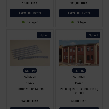
15,00
DKK
120,00
DKK
På lager
På lager
Nyhed
Nyhed
1:87 - H0
1:87 - H0
Auhagen
Auhagen
41200
80257
Perronkanter 13 mm
Porte og Døre, Brune, Trin og
Ramper
143,00
DKK
66,00
DKK