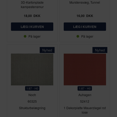
3D-Kartonplade
Murstensvæg, Tunnel
kampestensmur
18,00
DKK
16,00
DKK
På lager
På lager
Nyhed
Nyhed
1:87 - H0
1:87 - H0
Noch
Auhagen
60325
52412
Strukturbelægning
1 Dekorplatte Mauerziegel rot
lose