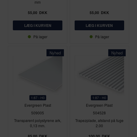
mm
55,00
DKK
55,00
DKK
På lager
På lager
Nyhed
Nyhed
1:87 - H0
1:87 - H0
Evergreen Plast
Evergreen Plast
509005
504528
Transparent polystyrene ark,
Trapezplade, afstand på fuge
0,13 mm.
2.00
85,00
DKK
100,00
DKK