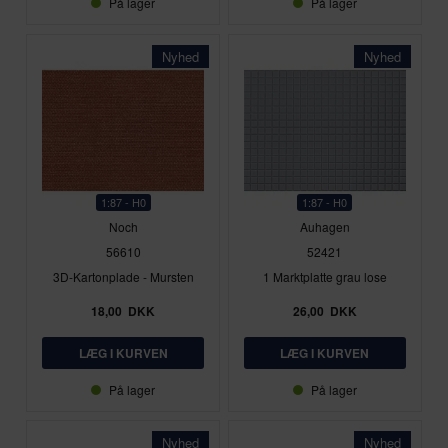
På lager
På lager
Nyhed
Nyhed
1:87 - H0
1:87 - H0
Noch
Auhagen
56610
52421
3D-Kartonplade - Mursten
1 Marktplatte grau lose
18,00
DKK
26,00
DKK
På lager
På lager
Nyhed
Nyhed