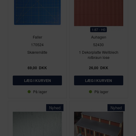
1:87 - H0
Faller
Auhagen
170524
52430
Skæremåtte
1 Dekorplatte Wellblech
rotbraun lose
69,00
DKK
26,00
DKK
På lager
På lager
Nyhed
Nyhed