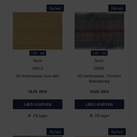
Nyhed
Nyhed
1:87 - H0
1:87 - H0
Noch
Noch
56613
56665
3D-Kartonplade Gule sten
3D-Kartonplade - Forvitret
Bræddevæg
18,00
DKK
18,00
DKK
På lager
På lager
Nyhed
Nyhed