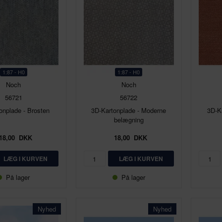
1:87 - H0
1:87 - H0
Noch
Noch
56721
56722
onplade - Brosten
3D-Kartonplade - Moderne
3D-K
belægning
18,00
DKK
18,00
DKK
På lager
På lager
Nyhed
Nyhed