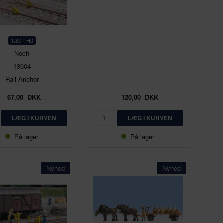
1:87 - H0
Noch
13604
Rail Anchor
67,00
DKK
120,00
DKK
På lager
På lager
Nyhed
Nyhed