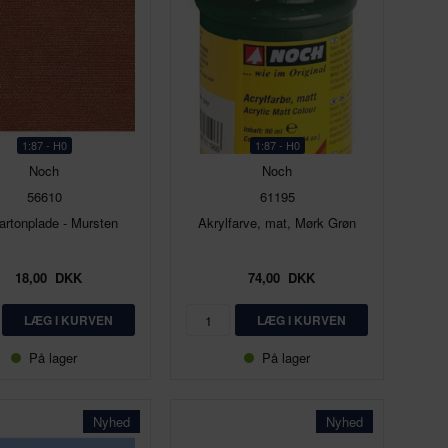
1:87 - H0
1:87 - H0
Noch
Noch
56610
61195
artonplade - Mursten
Akrylfarve, mat, Mørk Grøn
18,00
DKK
74,00
DKK
På lager
På lager
Nyhed
Nyhed