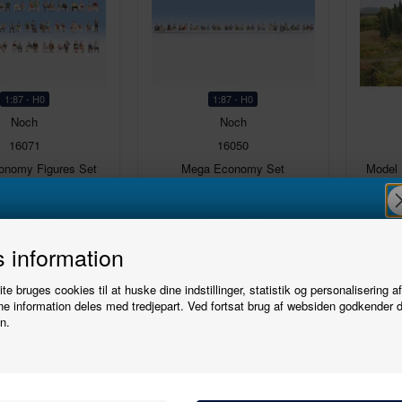
1:87 - H0
1:87 - H0
Noch
Noch
16071
16050
onomy Figures Set
Mega Economy Set
Model 
itting People
"Passengers without legs
767,00
DKK
442,00
DKK
Tilmeld
 information
e bruges cookies til at huske dine indstillinger, statistik og personalisering a
På lager
På lager
nyhedsbrevet
e information deles med tredjepart. Ved fortsat brug af websiden godkender 
n.
Nyhed
Nyhed
Bliv den første til at høre, når der kommer nye
modeller.