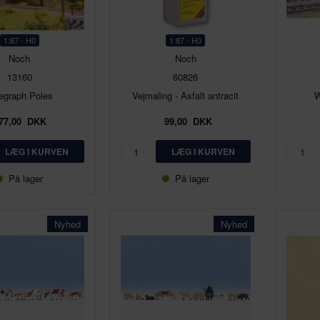
1:87 - H0
1:87 - H0
Noch
Noch
13160
60826
egraph Poles
Vejmaling - Asfalt antracit
W
77,00
DKK
99,00
DKK
På lager
På lager
Nyhed
Nyhed