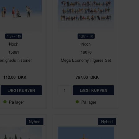
1:87 - H0
1:87 - H0
Noch
Noch
15861
16070
rligheds historier
Mega Economy Figures Set
112,00
DKK
767,00
DKK
På lager
På lager
Nyhed
Nyhed