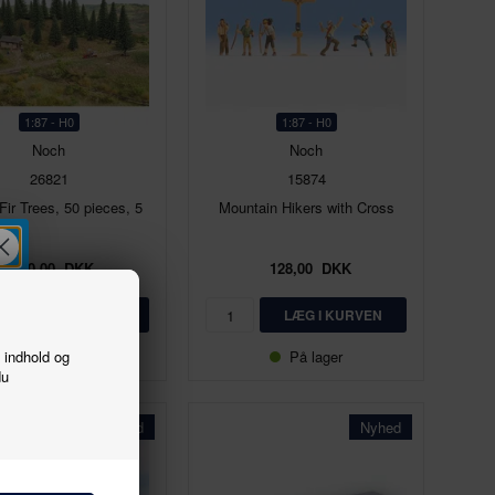
1:87 - H0
1:87 - H0
Noch
Noch
26821
15874
Fir Trees, 50 pieces, 5
Mountain Hikers with Cross
380,00
DKK
128,00
DKK
f indhold og
På lager
På lager
du
Nyhed
Nyhed