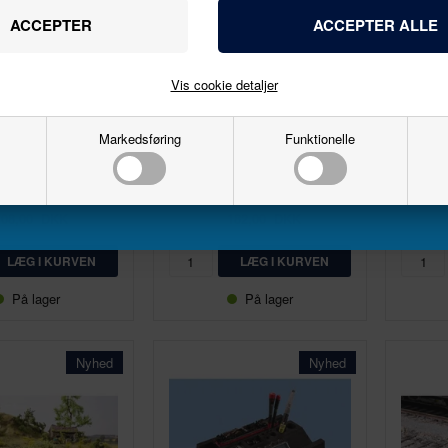
Navn
Email
Vis cookie detaljer
1:87 - H0
1:87 - H0
Noch
Noch
Markedsføring
Funktionelle
15871
07421
Tilmeld
ountaineers
Natur+ Kornmark
108,00
DKK
182,00
DKK
På lager
På lager
Nyhed
Nyhed