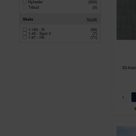
Nyheder
(630)
Tilbud
(0)
Skala
Nulstil
1:160 - N
(56)
1:45 - Spor 0
(7)
1:87 - H0
(71)
3D-Kart