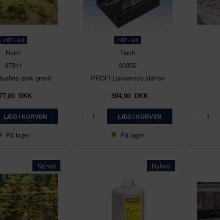
1:87 - H0
1:87 - H0
Noch
Noch
07311
99355
ushes dark green
PROFI-Lokservice station
77,00
DKK
504,00
DKK
På lager
På lager
Nyhed
Nyhed