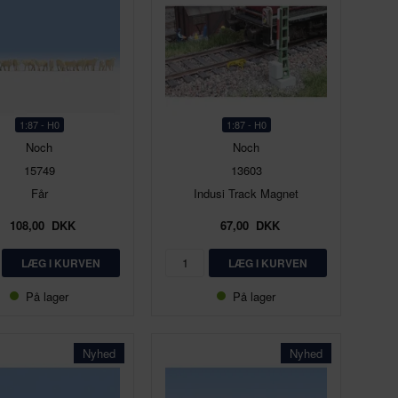
1:87 - H0
1:87 - H0
Noch
Noch
15749
13603
Får
Indusi Track Magnet
108,00
DKK
67,00
DKK
På lager
På lager
Nyhed
Nyhed