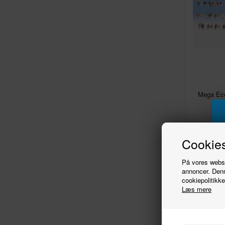
Mega Ec
"S
Cookies
På vores websit
annoncer. Denn
cookiepolitikke
Læs mere