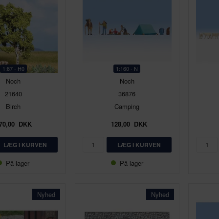
1:87 - H0
1:160 - N
Noch
Noch
21640
36876
Birch
Camping
70,00
DKK
128,00
DKK
På lager
På lager
Nyhed
Nyhed