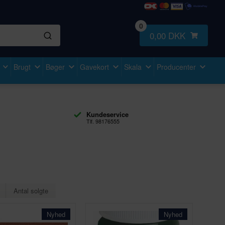
0
0,00 DKK
Brugt
Bøger
Gavekort
Skala
Producenter
Kundeservice
Tlf. 98176555
Antal solgte
Nyhed
Nyhed