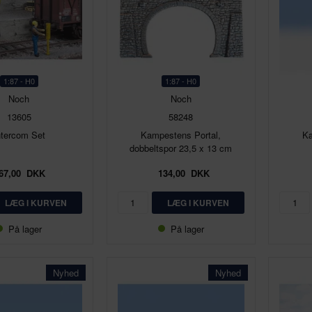
1:87 - H0
1:87 - H0
Noch
Noch
13605
58248
ntercom Set
Kampestens Portal,
Kæ
dobbeltspor 23,5 x 13 cm
67,00
DKK
134,00
DKK
På lager
På lager
Nyhed
Nyhed