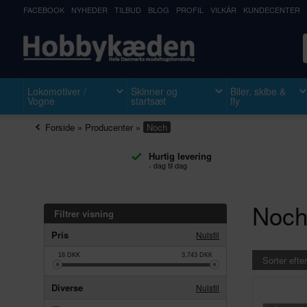
FACEBOOK
NYHEDER
TILBUD
BLOG
PROFIL
VILKÅR
KUNDECENTER
Lokomotiver /
Skinner og
Biler, skibe &
Vogne
startsæt
fly
Forside
»
Producenter
»
Noch
Hurtig levering
- dag til dag
Noc
Filtrer visning
Pris
Nulstil
18
DKK
3,743
DKK
Sorter efter
Diverse
Nulstil