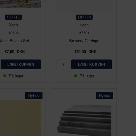
1:87 - H0
1:87 - H0
Noch
Noch
13606
37701
heel Blocks Set
Brewery Carriage
67,00
DKK
120,00
DKK
På lager
På lager
Nyhed
Nyhed