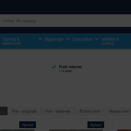
Styring &
Bygninger
Dekoration
Værktøj &
elektronik
maling
Fuld returret
i 14 dage
h
...
Pris - stigende
Pris - faldende
Ældste først
Nyeste først
Nyhed
Nyhed