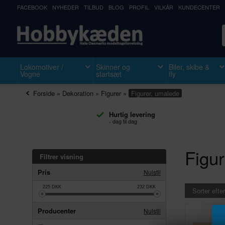
FACEBOOK
NYHEDER
TILBUD
BLOG
PROFIL
VILKÅR
KUNDECENTER
Lokomotiver /
Skinner og
Biler, skibe &
Vogne
startsæt
fly
Forside
»
Dekoration
»
Figurer
»
Figurer, umalede
Hurtig levering
- dag til dag
Figu
Filtrer visning
Pris
Nulstil
225
DKK
232
DKK
Sorter efter
Producenter
Nulstil