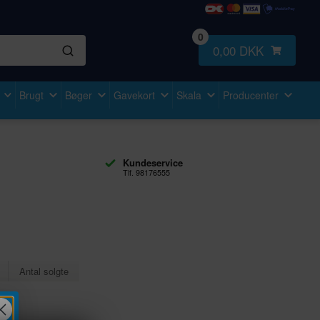
0
0,00 DKK
Brugt
Bøger
Gavekort
Skala
Producenter
Kundeservice
Tlf. 98176555
Antal solgte