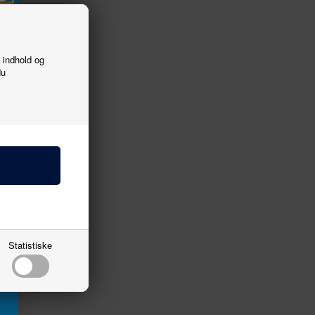
f indhold og
du
Statistiske