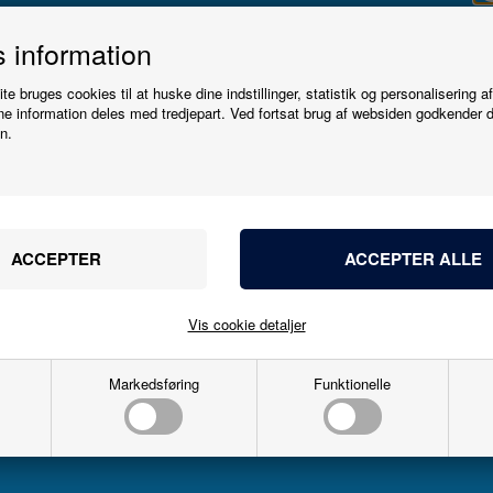
Tilmeld
 information
e bruges cookies til at huske dine indstillinger, statistik og personalisering a
nyhedsbrevet
e information deles med tredjepart. Ved fortsat brug af websiden godkender 
n.
1:87 - H0
1:87 - H0
Bliv den første til at høre, når der kommer nye
Auhagen
Preiser
modeller.
11339
16328
Navn
m equipment with
Siddende personer 120 stk
figures
umalede.
232,00
DKK
225,00
DKK
Email
Vis cookie detaljer
Markedsføring
Funktionelle
På lager
På lager
Tilmeld