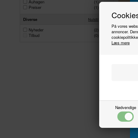
Auhagen
(1)
Preiser
(1)
Cookies
Diverse
Nulstil
På vores websit
Nyheder
(2)
annoncer. Denn
Tilbud
(0)
cookiepolitikke
Læs mere
Platfor
Nødvendige