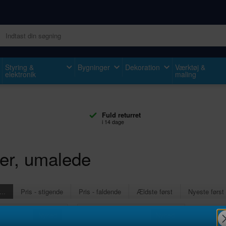
Styring &
Bygninger
Dekoration
Værktøj &
elektronik
maling
Fuld returret
i 14 dage
rer, umalede
...
Pris - stigende
Pris - faldende
Ældste først
Nyeste først
Nyhed
Nyhed