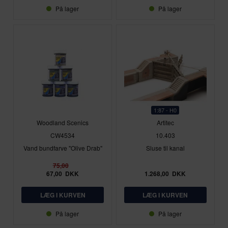
På lager
På lager
1:87 - H0
Woodland Scenics
Artitec
CW4534
10.403
Vand bundfarve "Olive Drab"
Sluse til kanal
75,00
67,00
DKK
1.268,00
DKK
På lager
På lager