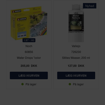
Nyhed
1:87 - H0
Noch
Vallejo
60856
726230
Water Drops "color
Stilles Wasser, 200 ml
205,00
DKK
127,00
DKK
På lager
På lager