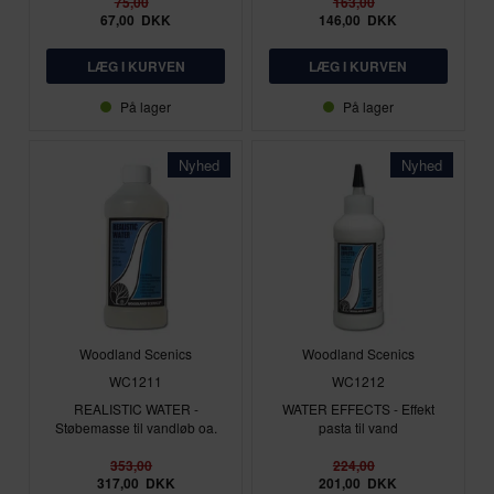
75,00
163,00
67,00
DKK
146,00
DKK
På lager
På lager
Nyhed
Nyhed
Woodland Scenics
Woodland Scenics
WC1211
WC1212
REALISTIC WATER -
WATER EFFECTS - Effekt
Støbemasse til vandløb oa.
pasta til vand
353,00
224,00
317,00
DKK
201,00
DKK