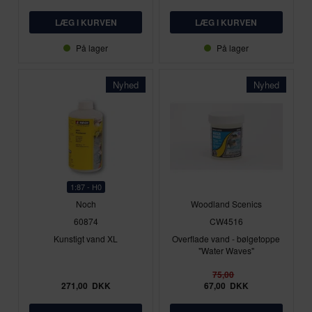
På lager
På lager
Nyhed
Nyhed
1:87 - H0
Noch
Woodland Scenics
60874
CW4516
Kunstigt vand XL
Overflade vand - bølgetoppe
"Water Waves"
75,00
271,00
DKK
67,00
DKK