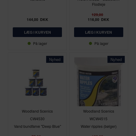
Flodleje
129,00
144,00
DKK
116,00
DKK
På lager
På lager
Nyhed
Nyhed
Woodland Scenics
Woodland Scenics
CW4530
WCW4515
Vand bundfarve "Deep Blue"
Water ripples (bølger)