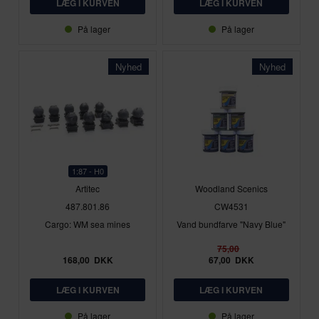
På lager
På lager
Nyhed
Nyhed
1:87 - H0
Artitec
Woodland Scenics
487.801.86
CW4531
Cargo: WM sea mines
Vand bundfarve "Navy Blue"
75,00
168,00
DKK
67,00
DKK
På lager
På lager