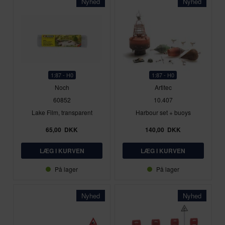
Nyhed
Nyhed
1:87 - H0
1:87 - H0
Noch
Artitec
60852
10.407
Lake Film, transparent
Harbour set + buoys
65,00
DKK
140,00
DKK
På lager
På lager
Nyhed
Nyhed