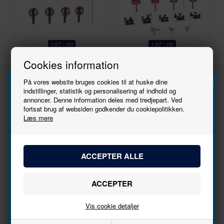
1:87 - H0
1:87 - H0
Artitec
Artitec
Cookies information
387.494
10.406
På vores website bruges cookies til at huske dine
Lifebuoy on pole
Quayside set modern
indstillinger, statistik og personalisering af indhold og
135,00
DKK
81,00
DKK
annoncer. Denne information deles med tredjepart. Ved
Tilmeld
fortsat brug af websiden godkender du cookiepolitikken.
Læs mere
nyhedsbrevet
På lager
På lager
Bliv den første til at høre, når der kommer nye
modeller.
Nyhed
Nyhed
Navn
Vis cookie detaljer
Email