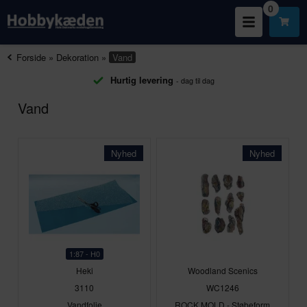
0
Forside
»
Dekoration
»
Vand
Hurtig levering
- dag til dag
Vand
Nyhed
Nyhed
1:87 - H0
Heki
Woodland Scenics
3110
WC1246
Vandfolie
ROCK MOLD - Støbeform