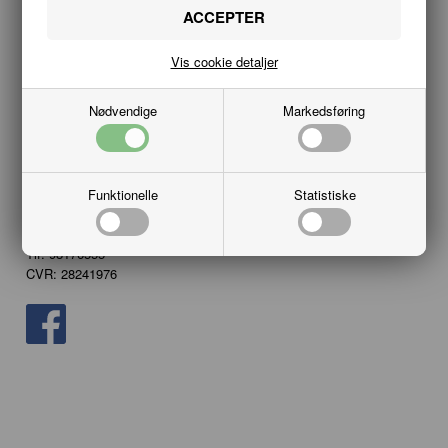
PROFIL
VILKÅR
Vis cookie detaljer
KUNDECENTER
Nødvendige
Markedsføring
Kundeservice
Hobbykæden
Vesterbro 20B
Funktionelle
Statistiske
9000 Aalborg
info@hobbykaeden.dk
Tlf. 98176555
CVR: 28241976