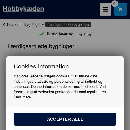
0
Forside
»
Bygninger
»
Færdigsamlede bygninger
Hurtig levering
- dag til dag
Færdigsamlede bygninger
Cookies information
Information
På vores website bruges cookies til at huske dine
indstillinger, statistik og personalisering af indhold og
annoncer. Denne information deles med tredjepart. Ved
FACEBOOK
fortsat brug af websiden godkender du cookiepolitikken.
Læs mere
NYHEDER
TILBUD
BLOG