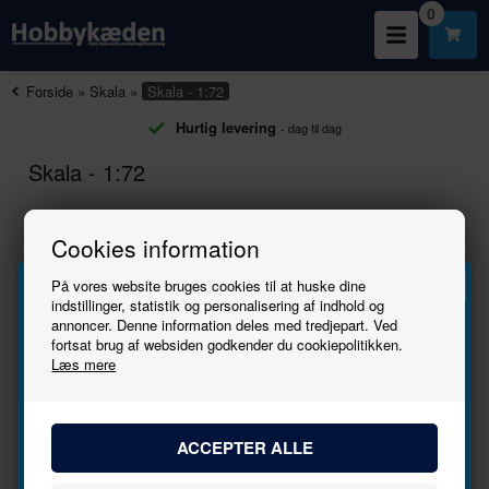
0
Forside
»
Skala
»
Skala - 1:72
Hurtig levering
- dag til dag
Skala - 1:72
Cookies information
Information
På vores website bruges cookies til at huske dine
indstillinger, statistik og personalisering af indhold og
annoncer. Denne information deles med tredjepart. Ved
FACEBOOK
Tilmeld
fortsat brug af websiden godkender du cookiepolitikken.
Læs mere
NYHEDER
nyhedsbrevet
TILBUD
Bliv den første til at høre, når der kommer nye
BLOG
modeller.