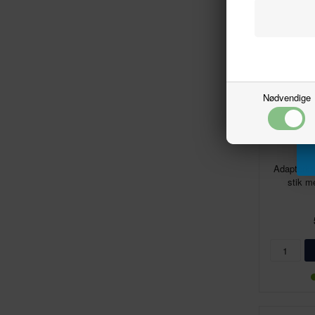
Nødvendige
Adapterka
stik m