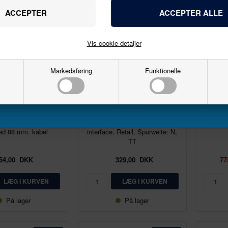
Navn
Email
Vis cookie detaljer
Markedsføring
Funktionelle
Tilmeld
1:87 - H0
1:87 - H0
ESU
ESU
51993
59925
bel, 18-pol. Next18-
LokPilot 5 Nano DCC, E24
Plux22
ed 88 mm. kabel
interface, Retail, Spurweite: N,
TT
54,00
DKK
329,00
DKK
77
På lager
På lager