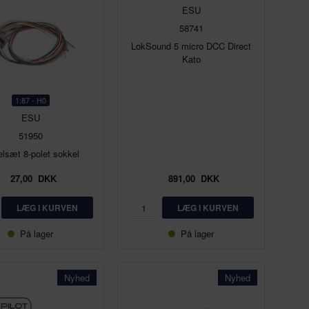
ESU
58741
LokSound 5 micro DCC Direct
Kato
1:87 - H0
ESU
51950
lsæt 8-polet sokkel
27,00
DKK
891,00
DKK
På lager
På lager
Nyhed
Nyhed