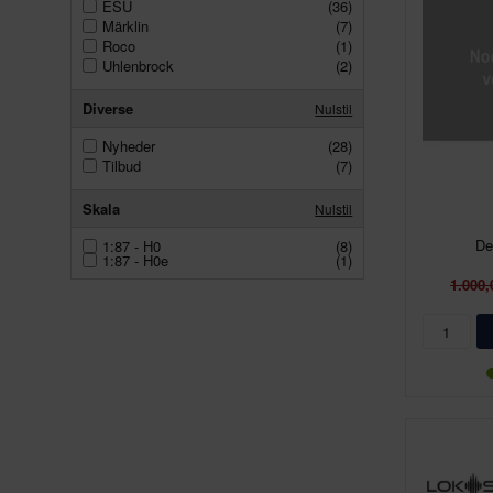
ESU
(36)
Märklin
(7)
Roco
(1)
Uhlenbrock
(2)
Diverse
Nulstil
Nyheder
(28)
Tilbud
(7)
Skala
Nulstil
De
1:87 - H0
(8)
1:87 - H0e
(1)
1.000,