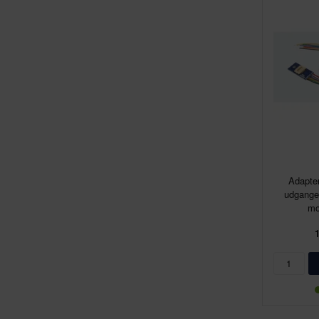
Adapter
udgange
mo