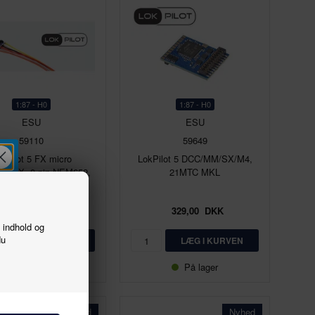
1:87 - H0
1:87 - H0
ESU
ESU
59110
59649
kPilot 5 FX micro
LokPilot 5 DCC/MM/SX/M4,
M/SX, 8-pin NEM652,
21MTC MKL
ail, Spurweite N, TT
329,00
DKK
329,00
DKK
f indhold og
du
På lager
På lager
Nyhed
Nyhed