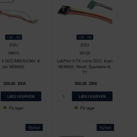
1:87 - H0
1:87 - H0
ESU
ESU
59610
59120
ot 5 DCC/MM/SX/M4, 8-
LokPilot 5 FX micro DCC, 8-pin
pin NEM652
NEM652, Retail, Spurweite N,
TT
329,00
DKK
305,00
DKK
På lager
På lager
Nyhed
Nyhed