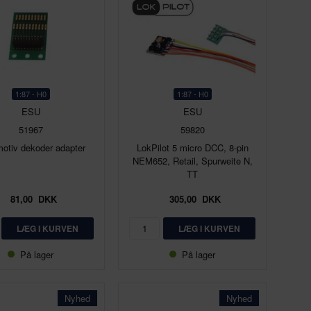
1:87 - H0
1:87 - H0
ESU
ESU
51967
59820
otiv dekoder adapter
LokPilot 5 micro DCC, 8-pin
NEM652, Retail, Spurweite N,
TT
81,00
DKK
305,00
DKK
På lager
På lager
Nyhed
Nyhed