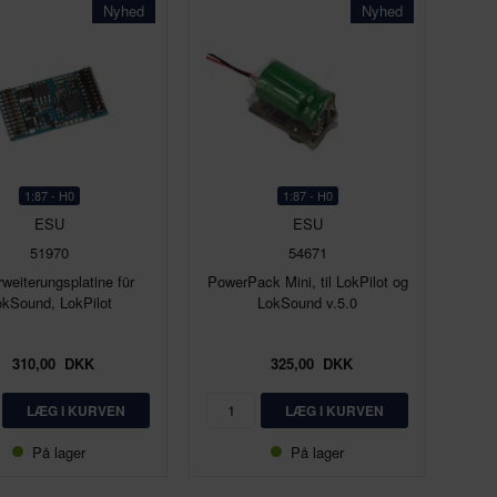
Nyhed
Nyhed
1:87 - H0
1:87 - H0
ESU
ESU
51970
54671
rweiterungsplatine für
PowerPack Mini, til LokPilot og
okSound, LokPilot
LokSound v.5.0
310,00
DKK
325,00
DKK
På lager
På lager