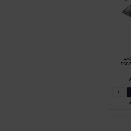
Lok
DCC/