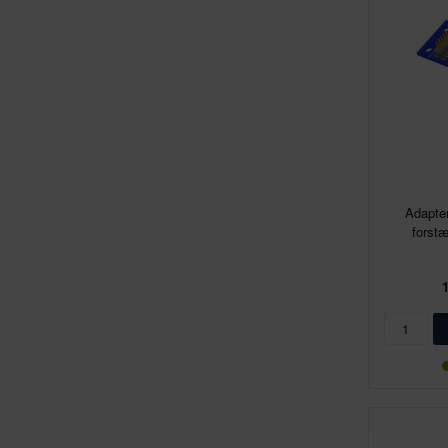
Adapte
forst