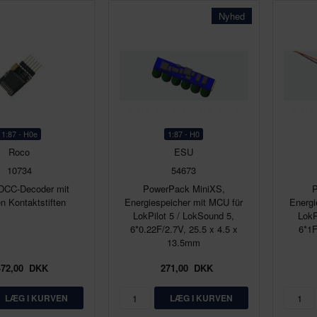
Nyhed
1:87 - H0e
1:87 - H0
Roco
ESU
10734
54673
DCC-Decoder mit
PowerPack MiniXS,
n Kontaktstiften
Energiespeicher mit MCU für
Energi
LokPilot 5 / LokSound 5,
LokP
6*0.22F/2.7V, 25.5 x 4.5 x
6*1F
13.5mm
472,00
DKK
271,00
DKK