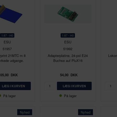
1:87 - H0
1:87 - H0
ESU
ESU
51957
51992
rprint 21MTC m 8
Adapterplatine, 24-pol E24
Lokom
ærkede udgange.
Buchse auf PluX16
105,00
DKK
54,00
DKK
På lager
På lager
Nyhed
Nyhed