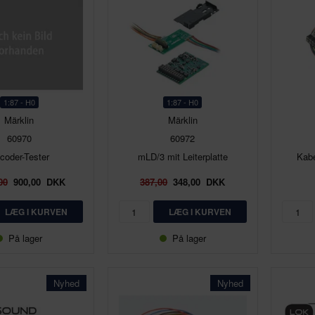
1:87 - H0
1:87 - H0
Märklin
Märklin
60970
60972
coder-Tester
mLD/3 mit Leiterplatte
Kabe
00
900,00
DKK
387,00
348,00
DKK
På lager
På lager
Nyhed
Nyhed