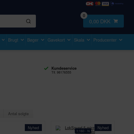
0
0,00 DKK
Brugt
Bøger
Gavekort
Skala
Producenter
Kundeservice
Tlf. 98176555
Antal solgte
Nyhed
Nyhed
1:160 - N