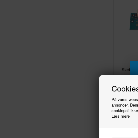
Slæbesko
me
Cookies
På vores websit
annoncer. Denn
cookiepolitikke
Læs mere