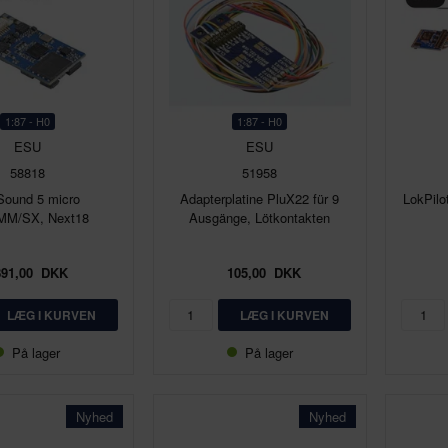
1:87 - H0
1:87 - H0
ESU
ESU
58818
51958
Sound 5 micro
Adapterplatine PluX22 für 9
LokPil
MM/SX, Next18
Ausgänge, Lötkontakten
891,00
DKK
105,00
DKK
På lager
På lager
Nyhed
Nyhed