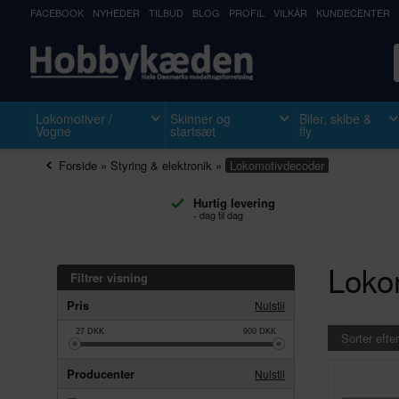
FACEBOOK
NYHEDER
TILBUD
BLOG
PROFIL
VILKÅR
KUNDECENTER
Lokomotiver /
Skinner og
Biler, skibe &
Vogne
startsæt
fly
Forside
»
Styring & elektronik
»
Lokomotivdecoder
Hurtig levering
- dag til dag
Loko
Filtrer visning
Pris
Nulstil
27
DKK
900
DKK
Sorter efter
Producenter
Nulstil