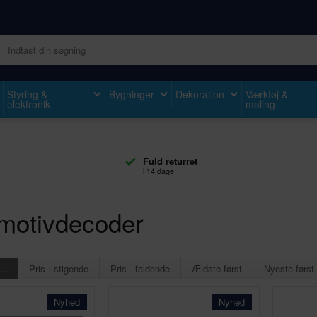
Styring &
Bygninger
Dekoration
Værktøj &
elektronik
maling
Fuld returret
i 14 dage
motivdecoder
...
Pris - stigende
Pris - faldende
Ældste først
Nyeste først
Nyhed
Nyhed