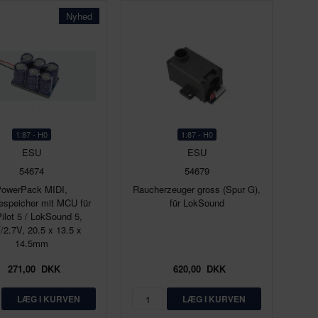
Nyhed
1:87 - H0
1:87 - H0
ESU
ESU
54674
54679
PowerPack MIDI,
Raucherzeuger gross (Spur G),
espeicher mit MCU für
für LokSound
ilot 5 / LokSound 5,
/2.7V, 20.5 x 13.5 x
14.5mm
271,00
DKK
620,00
DKK