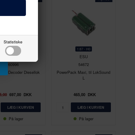
Statistiske
1:87 - H0
1:87 - H0
Märklin
ESU
60996
54672
 mfx-Decoder Diesellok
PowerPack Maxi, til LokSound
L
5,00
697,00
DKK
465,00
DKK
På lager
På lager