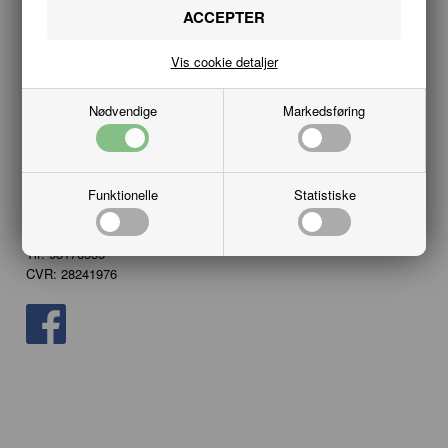
PROFIL
VILKÅR
Vis cookie detaljer
KUNDECENTER
Nødvendige
Markedsføring
Kundeservice
Hobbykæden
Vesterbro 20B
Funktionelle
Statistiske
9000 Aalborg
info@hobbykaeden.dk
Tlf. 98176555
CVR: 28241976