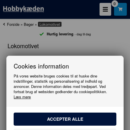
0
Forside
»
Bøger
»
Lokomotivet
Hurtig levering
- dag til dag
Lokomotivet
Cookies information
Information
På vores website bruges cookies til at huske dine
indstillinger, statistik og personalisering af indhold og
annoncer. Denne information deles med tredjepart. Ved
FACEBOOK
fortsat brug af websiden godkender du cookiepolitikken.
Læs mere
NYHEDER
TILBUD
BLOG