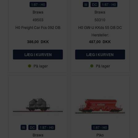
1:87 - H0
III
DC
1:87 - H0
Brawa
Brawa
49503
50310
H0 Freight Car Fcs 092 DB
H0 GW-U KKds 55 DB DC
Hersteller:
386,00
DKK
487,00
DKK
På lager
På lager
III
DC
1:87 - H0
1:87 - H0
Brawa
Piko