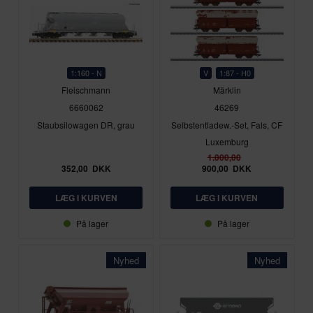
1:160 - N
V
1:87 - H0
Fleischmann
Märklin
6660062
46269
Staubsilowagen DR, grau
Selbstentladew.-Set, Fals, CF
Luxemburg
1.000,00
352,00
DKK
900,00
DKK
På lager
På lager
Nyhed
Nyhed