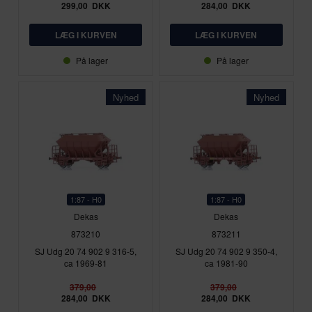
299,00
DKK
284,00
DKK
På lager
På lager
Nyhed
Nyhed
1:87 - H0
1:87 - H0
Dekas
Dekas
873210
873211
SJ Udg 20 74 902 9 316-5,
SJ Udg 20 74 902 9 350-4,
ca 1969-81
ca 1981-90
379,00
379,00
284,00
DKK
284,00
DKK