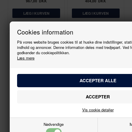
967,00
DKK
404,00
DKK
På lager
På lager
Cookies information
På vores website bruges cookies til at huske dine indstillinger, stati
indhold og annoncer. Denne information deles med tredjepart. Ved f
Tilmeld
godkender du cookiepolitikken.
Læs mere
nyhedsbreve
Bliv den første til at høre, når der ko
1:87 - H0
1:87 - H0
modeller.
B-models
B-models
83014
83016
Navn
Lineas Bruin Tads
B-ersa Grey Trans Engrais
Vis cookie detaljer
1.275,00
DKK
1.275,00
DKK
Email
Nødvendige
M