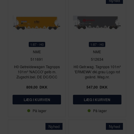
Nyhed
1:87 - H0
1:87 - H0
NME
NME
511691
512634
H0 Getreidewagen Tagnpps
H0 Getr.wag. Tagnpps 101m³
101m³ 'NACCO' gelb m.
'ERMEWA' dkl.grau Logo rot
Zugschl.bel. DE DC/DCC
geänd. Wag.nr.
809,00
DKK
547,00
DKK
På lager
På lager
Nyhed
Nyhed