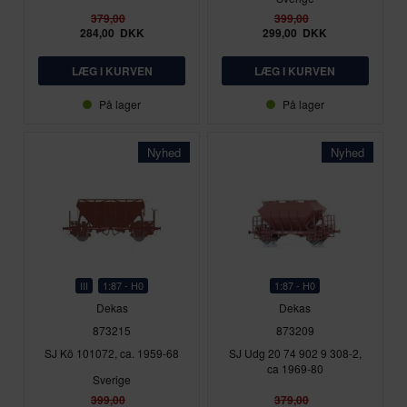
379,00
399,00
284,00
DKK
299,00
DKK
På lager
På lager
Nyhed
Nyhed
III
1:87 - H0
1:87 - H0
Dekas
Dekas
873215
873209
SJ Kö 101072, ca. 1959-68
SJ Udg 20 74 902 9 308-2,
ca 1969-80
Sverige
399,00
379,00