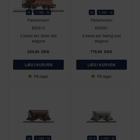
III
1:160 - N
IV
1:160 - N
Fleischmann
Fleischmann
830310
830351
2 piece set: Grain silo
3 piece set: Swing roof
wagons
wagons
524,00
DKK
779,00
DKK
På lager
På lager
IV
1:160 - N
IV-V
1:160 - N