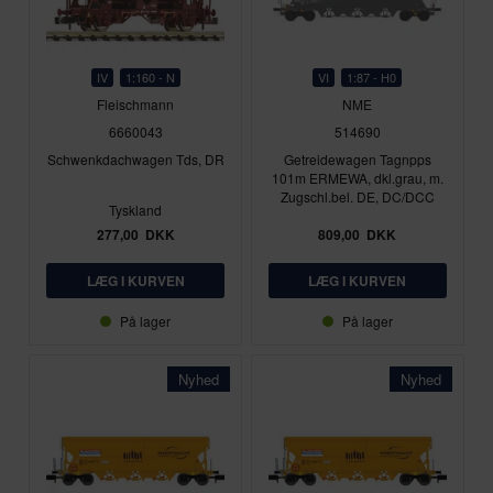
IV
1:160 - N
VI
1:87 - H0
Fleischmann
NME
6660043
514690
Schwenkdachwagen Tds, DR
Getreidewagen Tagnpps
101m ERMEWA, dkl.grau, m.
Zugschl.bel. DE, DC/DCC
Tyskland
277,00
DKK
809,00
DKK
På lager
På lager
Nyhed
Nyhed