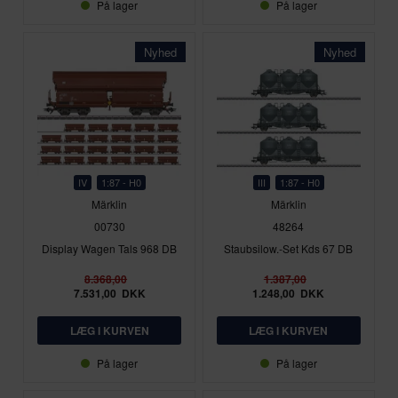
På lager
På lager
Nyhed
Nyhed
IV
1:87 - H0
III
1:87 - H0
Märklin
Märklin
00730
48264
Display Wagen Tals 968 DB
Staubsilow.-Set Kds 67 DB
8.368,00
1.387,00
7.531,00
DKK
1.248,00
DKK
På lager
På lager