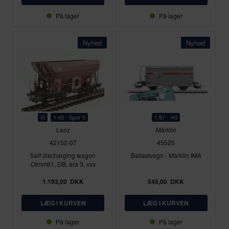
På lager
På lager
Nyhed
Nyhed
III
1:45 - Spor 0
1:87 - H0
Lenz
Märklin
42152-07
45525
Self discharging wagon
Ballastvogn - Märklin IMA
Otmm61, DB, era 3, xxx
1.193,00
DKK
545,00
DKK
På lager
På lager