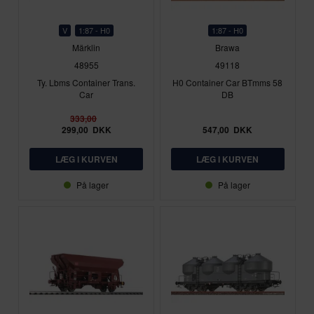
V
1:87 - H0
1:87 - H0
Märklin
Brawa
48955
49118
Ty. Lbms Container Trans.
H0 Container Car BTmms 58
Car
DB
333,00
299,00
DKK
547,00
DKK
På lager
På lager