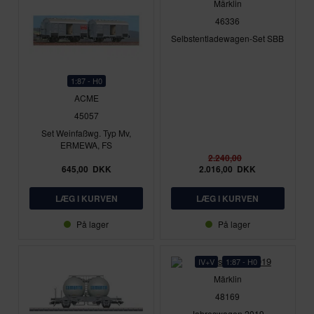
Märklin
46336
Selbstentladewagen-Set SBB
1:87 - H0
ACME
45057
Set Weinfaßwg. Typ Mv,
ERMEWA, FS
2.240,00
645,00
DKK
2.016,00
DKK
På lager
På lager
IV+V
1:87 - H0
Märklin
48169
Jahreswagen 2019