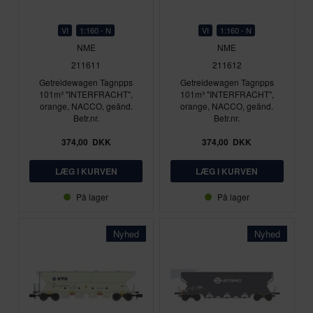
VI
1:160 - N
VI
1:160 - N
NME
NME
211611
211612
Getreidewagen Tagnpps
Getreidewagen Tagnpps
101m³ "INTERFRACHT",
101m³ "INTERFRACHT",
orange, NACCO, geänd.
orange, NACCO, geänd.
Betr.nr.
Betr.nr.
374,00
DKK
374,00
DKK
På lager
På lager
Nyhed
Nyhed