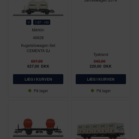
V
1:87 - H0
Märklin
46628
Kugelsilowagen-Set
CEMENTA SJ
Tyskland
697,00
245,00
627,00
DKK
220,00
DKK
På lager
På lager