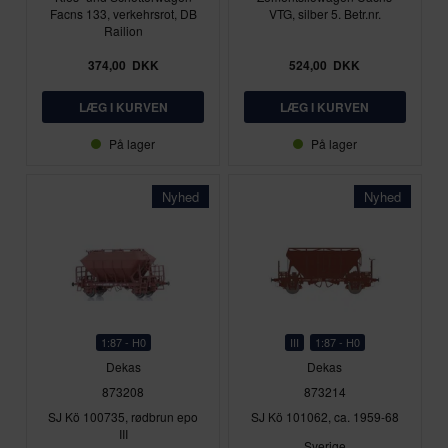
Facns 133, verkehrsrot, DB
VTG, silber 5. Betr.nr.
Railion
374,00
DKK
524,00
DKK
På lager
På lager
Nyhed
Nyhed
1:87 - H0
III
1:87 - H0
Dekas
Dekas
873208
873214
SJ Kö 100735, rødbrun epo
SJ Kö 101062, ca. 1959-68
III
Sverige