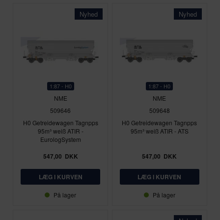
Nyhed
Nyhed
1:87 - H0
1:87 - H0
NME
NME
509646
509648
H0 Getreidewagen Tagnpps
H0 Getreidewagen Tagnpps
95m³ weiß ATIR -
95m³ weiß ATIR - ATS
EurologSystem
547,00
DKK
547,00
DKK
På lager
På lager