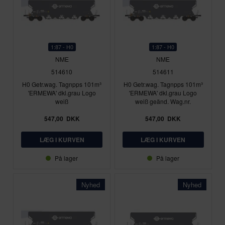
1:87 - H0
1:87 - H0
NME
NME
514610
514611
H0 Getr.wag. Tagnpps 101m³
H0 Getr.wag. Tagnpps 101m³
'ERMEWA' dkl.grau Logo
'ERMEWA' dkl.grau Logo
weiß
weiß geänd. Wag.nr.
547,00
DKK
547,00
DKK
På lager
På lager
Nyhed
Nyhed