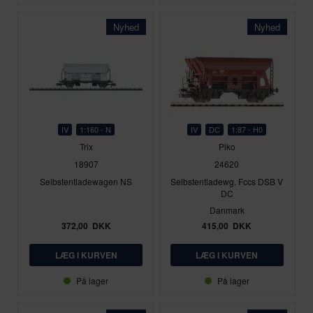
Nyhed
Nyhed
IV
1:160 - N
IV
DC
1:87 - H0
Trix
Piko
18907
24620
Selbstentladewagen NS
Selbstentladewg. Fccs DSB V
DC
Danmark
372,00
DKK
415,00
DKK
På lager
På lager