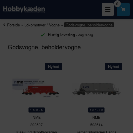
0
Forside
»
Lokomotiver / Vogne
»
Godsvogne, beholdervogne
Hurtig levering
- dag til dag
Godsvogne, beholdervogne
Nyhed
Nyhed
1:160 - N
1:87 - H0
NME
NME
202507
503614
Kies- und Schotterwagen
Zementsilowagen Uacns