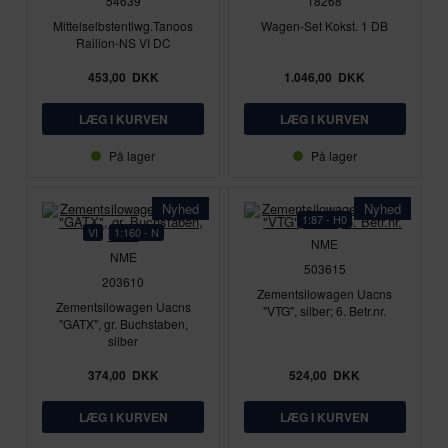
54639
18268
Mittelselbstentlwg.Tanoos
Wagen-Set Kokst. 1 DB
Railion-NS VI DC
453,00
DKK
1.046,00
DKK
På lager
På lager
Nyhed
Nyhed
1:87 - H0
VI
1:160 - N
NME
NME
503615
203610
Zementsilowagen Uacns
Zementsilowagen Uacns
"VTG", silber; 6. Betr.nr.
"GATX", gr. Buchstaben,
silber
374,00
DKK
524,00
DKK