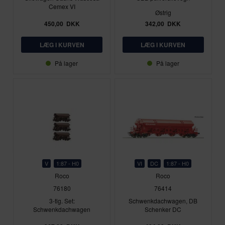
Cemex VI
Østrig
450,00
DKK
342,00
DKK
På lager
På lager
V
1:87 - H0
VI
DC
1:87 - H0
Roco
Roco
76180
76414
3-tlg. Set:
Schwenkdachwagen, DB
Schwenkdachwagen
Schenker DC