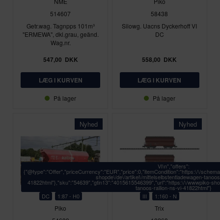
NME
Piko
514607
58438
Getr.wag. Tagnpps 101m³
Silowg. Uacns Dyckerhoff VI
"ERMEWA", dkl.grau, geänd.
DC
Wag.nr.
547,00
DKK
558,00
DKK
På lager
På lager
Nyhed
Nyhed
VI\n","offers":
{"@type":"Offer","priceCurrency":"EUR","price":0,"itemCondition":"https:\/\/schema
shopde\/de\/artikel\/mittelselbstentladewagen-tanoos-
41822html"},"sku":"54639","gtin13":"4015615546399","url":"https:\/\/wwwpiko-shop
tanoos-railion-ns-vi-41822html"}
DC
1:87 - H0
III
1:160 - N
Piko
Trix