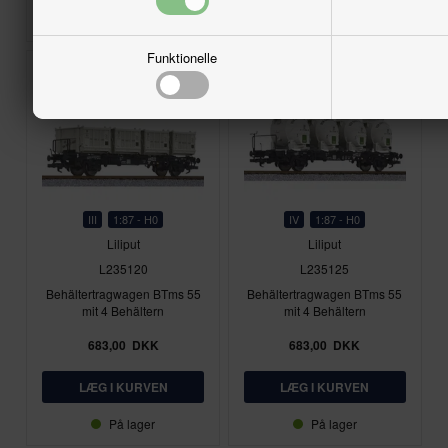
Tilmeld
På lager
På lager
Funktionelle
III
1:87 - H0
IV
1:87 - H0
Liliput
Liliput
L235120
L235125
Behältertragwagen BTms 55
Behältertragwagen BTms 55
mit 4 Behältern
mit 4 Behältern
683,00
DKK
683,00
DKK
På lager
På lager