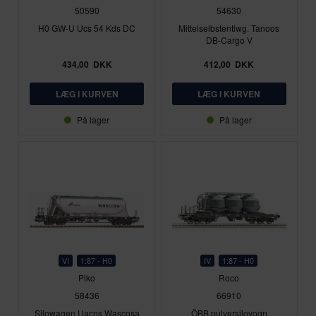
50590
54630
H0 GW-U Ucs 54 Kds DC
Mittelselbstentlwg. Tanoos
DB-Cargo V
434,00
DKK
412,00
DKK
På lager
På lager
VI
1:87 - H0
IV
1:87 - H0
Piko
Roco
58436
66910
Silowagen Uacns Wascosa
ÖBB pulversilovogn