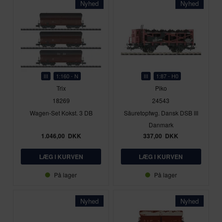
Nyhed
Nyhed
III
1:160 - N
III
1:87 - H0
Trix
Piko
18269
24543
Wagen-Set Kokst. 3 DB
Säuretopfwg. Dansk DSB III
Danmark
1.046,00
DKK
337,00
DKK
På lager
På lager
Nyhed
Nyhed