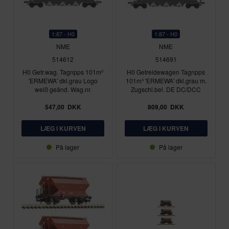
1:87 - H0
1:87 - H0
NME
NME
514612
514691
H0 Getr.wag. Tagnpps 101m³
H0 Getreidewagen Tagnpps
'ERMEWA' dkl.grau Logo
101m³ 'ERMEWA' dkl.grau m.
weiß geänd. Wag.nr.
Zugschl.bel. DE DC/DCC
547,00
DKK
809,00
DKK
På lager
På lager