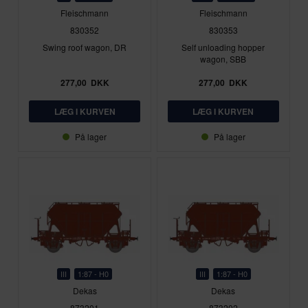
Fleischmann
Fleischmann
830352
830353
Swing roof wagon, DR
Self unloading hopper
wagon, SBB
277,00
DKK
277,00
DKK
På lager
På lager
III
1:87 - H0
III
1:87 - H0
Dekas
Dekas
873201
873202