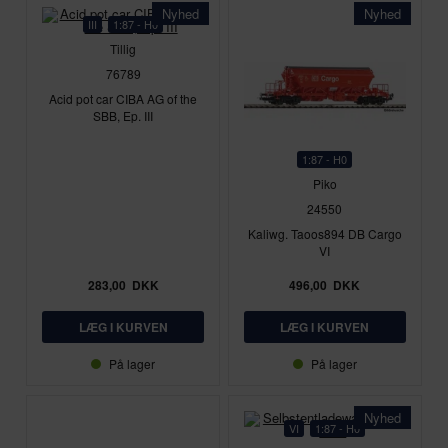
Nyhed
Nyhed
III
1:87 - H0
Tillig
76789
Acid pot car CIBA AG of the
SBB, Ep. III
1:87 - H0
Piko
24550
Kaliwg. Taoos894 DB Cargo
VI
283,00
DKK
496,00
DKK
På lager
På lager
Nyhed
VI
1:87 - H0