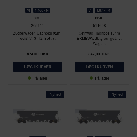
VI
1:160 - N
VI
1:87 - H0
NME
NME
205611
514608
Zuckerwagen Uagnpps 92m³,
Getr.wag. Tagnpps 101m
weiß, VTG, 12. Betr.nr.
ERMEWA, dkl.grau, geänd.
Wag.nr.
374,00
DKK
547,00
DKK
På lager
På lager
Nyhed
Nyhed