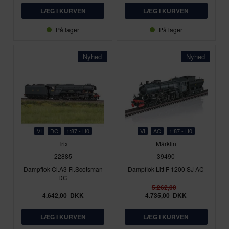
På lager
På lager
Nyhed
Nyhed
VI
DC
1:87 - H0
VI
AC
1:87 - H0
Trix
Märklin
22885
39490
Dampflok Cl.A3 Fl.Scotsman
Dampflok Litt F 1200 SJ AC
DC
5.262,00
4.642,00
DKK
4.735,00
DKK