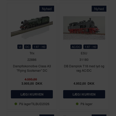
Nyhed
Nyhed
VI
DC
1:87 - H0
AC/DC
1:87 - H0
Trix
ESU
22886
31180
Dampflokomotive Class A3
DB Damplok T18 med lyd og
"Flying Scotsman" DC
røg AC/DC
4.595,00
3.905,00
DKK
4.952,00
DKK
På lager
TILBUD2026
På lager