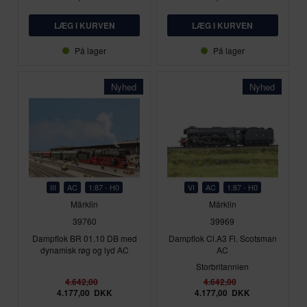
På lager
På lager
Nyhed
Nyhed
III
AC
1:87 - H0
VI
AC
1:87 - H0
Märklin
Märklin
39760
39969
Dampflok BR 01.10 DB med
Dampflok Cl.A3 Fl. Scotsman
dynamisk røg og lyd AC
AC
Storbritannien
4.642,00
4.642,00
4.177,00
DKK
4.177,00
DKK