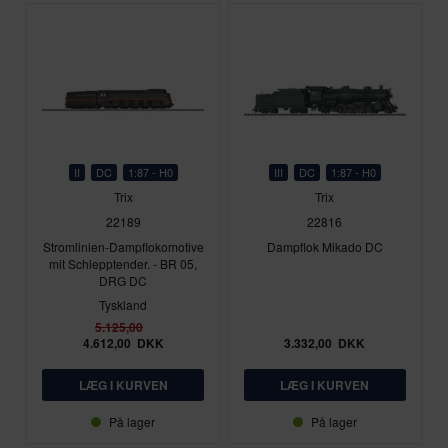
II
DC
1:87 - H0
III
DC
1:87 - H0
Trix
Trix
22189
22816
Stromlinien-Dampflokomotive
Dampflok Mikado DC
mit Schlepptender. - BR 05,
DRG DC
Tyskland
5.125,00
4.612,00
DKK
3.332,00
DKK
På lager
På lager