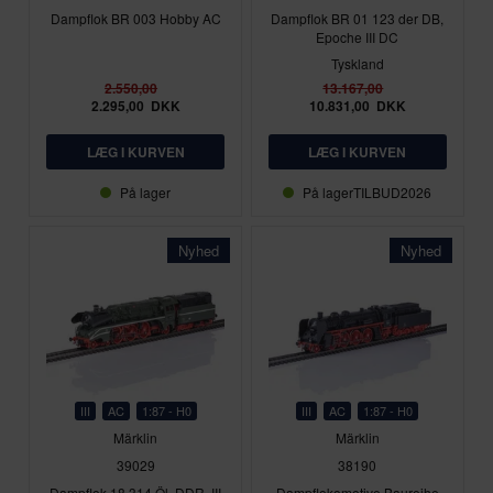
Dampflok BR 003 Hobby AC
Dampflok BR 01 123 der DB,
Epoche III DC
Tyskland
2.550,00
13.167,00
2.295,00
DKK
10.831,00
DKK
På lager
På lager
TILBUD2026
Nyhed
Nyhed
III
AC
1:87 - H0
III
AC
1:87 - H0
Märklin
Märklin
39029
38190
Dampflok 18 314 Öl, DDR, III
Dampflokomotive Baureihe