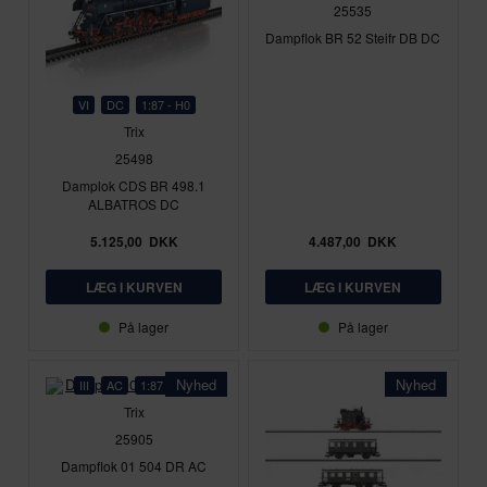
25535
Dampflok BR 52 Steifr DB DC
VI
DC
1:87 - H0
Trix
25498
Damplok CDS BR 498.1
ALBATROS DC
5.125,00
DKK
4.487,00
DKK
På lager
På lager
Nyhed
Nyhed
III
AC
1:87 - H0
Trix
25905
Dampflok 01 504 DR AC