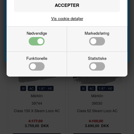
697,00
Navn
627,00
DKK
3.945,00
DKK
Vis cookie detaljer
Email
På lager
På lager
Nødvendige
Markedsføring
Tilmeld
Nyhed
Nyhed
Funktionelle
Statistiske
III
AC
1:87 - H0
III
AC
1:87 - H0
Märklin
Märklin
39744
39530
Class 150 X Steam Loco AC
Class 52 Steam Loco AC
4.177,00
4.100,00
3.759,00
DKK
3.690,00
DKK