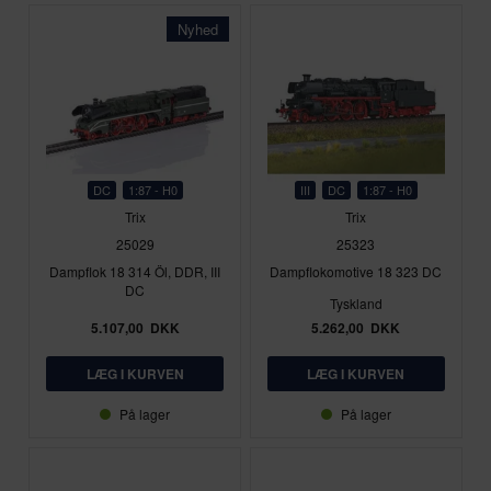
Nyhed
DC
1:87 - H0
III
DC
1:87 - H0
Trix
Trix
25029
25323
Dampflok 18 314 Öl, DDR, III
Dampflokomotive 18 323 DC
DC
Tyskland
5.107,00
DKK
5.262,00
DKK
På lager
På lager