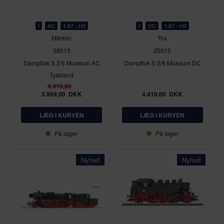
I
AC
1:87 - H0
I
DC
1:87 - H0
Märklin
Trix
38015
25015
Dampflok S 2/6 Museum AC
Dampflok S 2/6 Museum DC
Tyskland
4.410,00
3.969,00
DKK
4.410,00
DKK
På lager
På lager
Nyhed
Nyhed