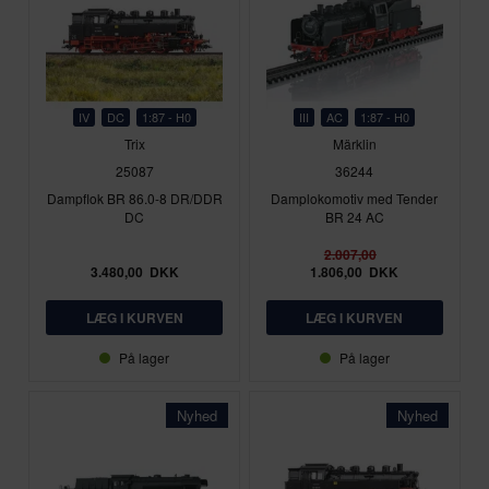
IV
DC
1:87 - H0
III
AC
1:87 - H0
Trix
Märklin
25087
36244
Dampflok BR 86.0-8 DR/DDR
Damplokomotiv med Tender
DC
BR 24 AC
2.007,00
3.480,00
DKK
1.806,00
DKK
På lager
På lager
Nyhed
Nyhed