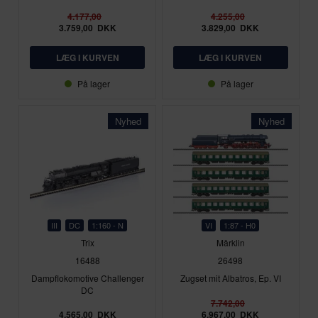
4.177,00
4.255,00
3.759,00
DKK
3.829,00
DKK
På lager
På lager
Nyhed
Nyhed
III
DC
1:160 - N
VI
1:87 - H0
Trix
Märklin
16488
26498
Dampflokomotive Challenger
Zugset mit Albatros, Ep. VI
DC
7.742,00
4.565,00
DKK
6.967,00
DKK