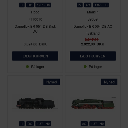
III
DC
1:87 - H0
IV
AC
1:87 - H0
Roco
Märklin
7110010
39659
Dampflok BR 051 DB Snd.
Dampflok BR 064 DB AC
DC
Tyskland
3.247,00
3.824,00
DKK
2.922,00
DKK
På lager
På lager
Nyhed
Nyhed
III
DC
1:87 - H0
AC
1:87 - H0