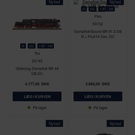
Nyhed
Nyhed
III
DC
1:87 - H0
Piko
50732
Dampflok/Sound BR 91.3 DB
III + PluX16 Dec. DC
III
DC
1:87 - H0
Trix
25745
Güterzug-Dampflok BR 44
DB DC
4.177,00
DKK
2.860,00
DKK
På lager
På lager
Nyhed
Nyhed