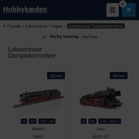
0
Forside
»
Lokomotiver / Vogne
»
Lokomotiver
Damplokomotiver
Hurtig levering
- dag til dag
Lokomotiver
Damplokomotiver
Nyhed
Nyhed
IV
AC
1:87 - H0
III
DC
1:45 - Spor 0
Märklin
Lenz
36951
40201-07