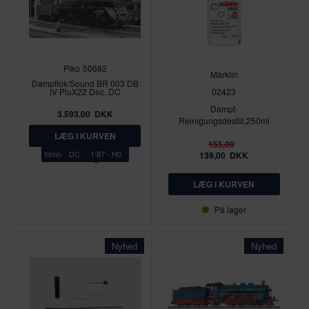
Piko
50682
Märklin
Dampflok/Sound BR 003 DB
IV PluX22 Dec. DC
02423
Dampf-
3.593,00
DKK
Reinigungsdestill.250ml
155,00
html>
DC
1:87 - H0
139,00
DKK
På lager
På lager
Nyhed
Nyhed