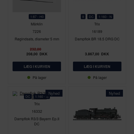
1:87 - H0
II
DC
1:160 - N
Märklin
Trix
7226
16189
Røgindsats, diameter 5 mm
Dampflok BR 18.5 DRG DC
232,00
208,00
DKK
3.867,00
DKK
På lager
På lager
Nyhed
Nyhed
DC
1:160 - N
Trix
16332
Dampflok R3/3 Bayern Ep.II
DC