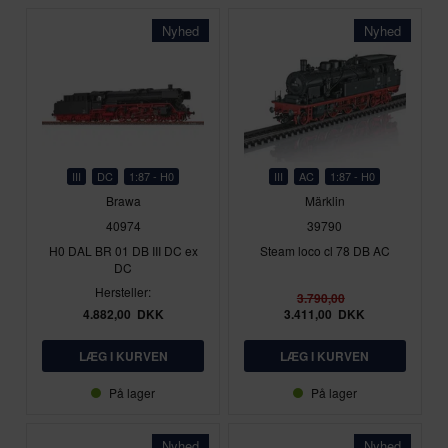
Nyhed
Nyhed
III
DC
1:87 - H0
III
AC
1:87 - H0
Brawa
Märklin
40974
39790
H0 DAL BR 01 DB III DC ex
Steam loco cl 78 DB AC
DC
Hersteller:
3.790,00
4.882,00
DKK
3.411,00
DKK
På lager
På lager
Nyhed
Nyhed