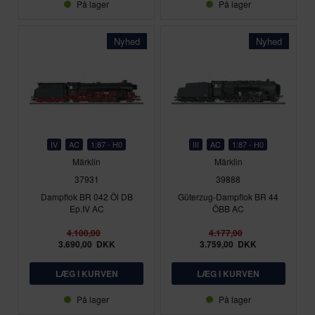
På lager
På lager
Nyhed
Nyhed
IV
AC
1:87 - H0
III
AC
1:87 - H0
Märklin
Märklin
37931
39888
Dampflok BR 042 Öl DB
Güterzug-Dampflok BR 44
Ep.IV AC
ÖBB AC
4.100,00
4.177,00
3.690,00
DKK
3.759,00
DKK
På lager
På lager