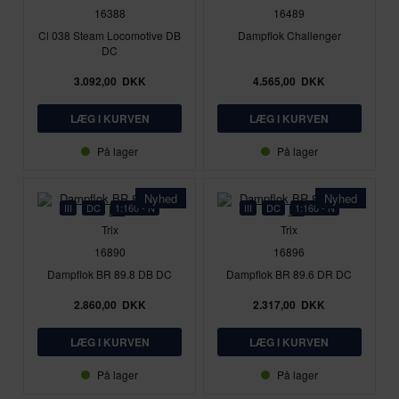
16388
16489
Cl 038 Steam Locomotive DB
Dampflok Challenger
DC
3.092,00
DKK
4.565,00
DKK
På lager
På lager
Nyhed
Nyhed
III
DC
1:160 - N
III
DC
1:160 - N
Trix
Trix
16890
16896
Dampflok BR 89.8 DB DC
Dampflok BR 89.6 DR DC
2.860,00
DKK
2.317,00
DKK
På lager
På lager