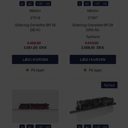
III
AC
1:87 - H0
II
AC
1:87 - H0
Märklin
Märklin
37518
37587
Güterzug-Dampflok BR 56
Güterzug-Dampflok BR 58
DB AC
DRG AC
Tyskland
3.402,00
3.410,00
3.061,00
DKK
3.069,00
DKK
På lager
På lager
Nyhed
III
AC
1:87 - H0
III
AC
1:87 - H0