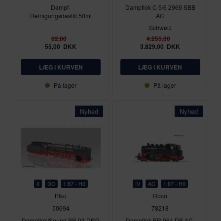
Dampf-
Dampflok C 5/6 2969 SBB
Reinigungsdestill.50ml
AC
Schweiz
62,00
4.255,00
55,00
DKK
3.829,00
DKK
På lager
På lager
Nyhed
Nyhed
II
DC
1:87 - H0
IV
AC
1:87 - H0
Piko
Roco
50694
78218
Dampflok/Sound BR 03 DRG
Dampflok BR 064 DB AC-