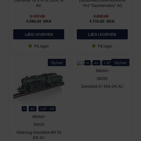
AC
19.0 "Sachsenstolz" AC
5.107,00
5.262,00
4.596,00
DKK
4.735,00
DKK
På lager
På lager
Nyhed
Nyhed
III
AC
1:87 - H0
Märklin
38205
Dampflok 01 504 DR AC
II
AC
1:87 - H0
Märklin
39532
Güterzug-Dampflok BR 52
DR AC