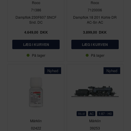
Roco
Roco
71386
7120006
Dampflok 230F607 SNCF
Dampflok 18 201 Kohle DR
Snd. DC
AC-Sn AC
4.649,00
DKK
3.899,00
DKK
På lager
På lager
Nyhed
Nyhed
IV+V
AC
1:87 - H0
Märklin
Märklin
02422
39253