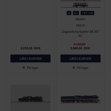
III
AC
1:87 - H0
Märklin
26619
Zugpackung Spalter 98 307
AC
4.100,00
4.255,00
DKK
3.690,00
DKK
På lager
På lager