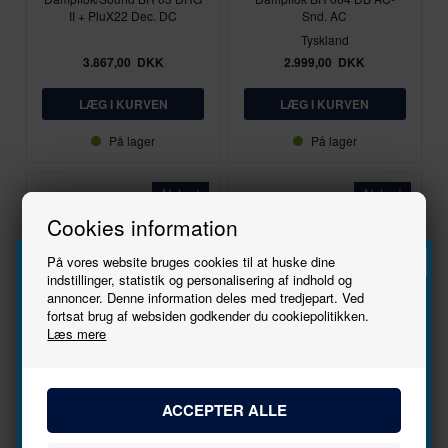
II + PluX22 Dec. DC
Snd. AC
Tyskland
3.867,00
DKK
2.999,00
DKK
På lager
På lager
Nyhed
Nyhed
Cookies information
På vores website bruges cookies til at huske dine
indstillinger, statistik og personalisering af indhold og
annoncer. Denne information deles med tredjepart. Ved
Tilmeld
fortsat brug af websiden godkender du cookiepolitikken.
Læs mere
AC
1:87 - H0
III
DC
1:87 - H0
nyhedsbrevet
Märklin
Piko
36873
50705
Bliv den første til at høre, når der kommer nye
Tenderlok KLVM AC
Dampflok/Sound BR 62 DR III
modeller.
+ PluX22 Dec. DC