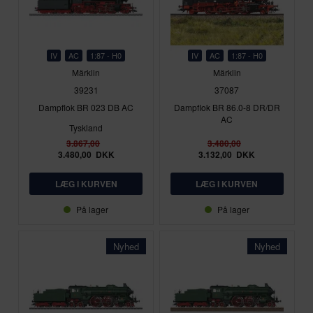
IV
AC
1:87 - H0
IV
AC
1:87 - H0
Märklin
Märklin
39231
37087
Dampflok BR 023 DB AC
Dampflok BR 86.0-8 DR/DR
AC
Tyskland
3.867,00
3.480,00
3.480,00
DKK
3.132,00
DKK
På lager
På lager
Nyhed
Nyhed