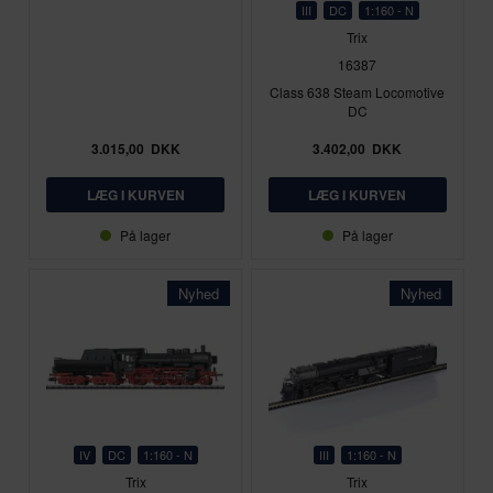
III
DC
1:160 - N
Trix
16387
Class 638 Steam Locomotive
DC
3.015,00
DKK
3.402,00
DKK
På lager
På lager
Nyhed
Nyhed
IV
DC
1:160 - N
III
1:160 - N
Trix
Trix