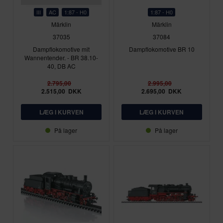
III
AC
1:87 - H0
1:87 - H0
Märklin
Märklin
37035
37084
Dampflokomotive mit
Dampflokomotive BR 10
Wannentender. - BR 38.10-
40, DB AC
2.795,00
2.995,00
2.515,00
DKK
2.695,00
DKK
På lager
På lager