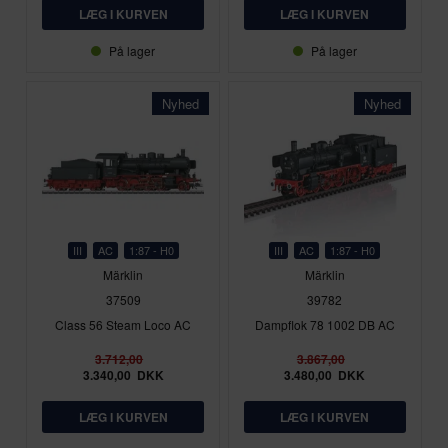
På lager
På lager
Nyhed
Nyhed
III
AC
1:87 - H0
III
AC
1:87 - H0
Märklin
Märklin
37509
39782
Class 56 Steam Loco AC
Dampflok 78 1002 DB AC
3.712,00
3.867,00
3.340,00
DKK
3.480,00
DKK