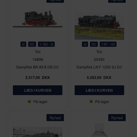
III
DC
1:160 - N
VI
DC
1:87 - H0
Trix
Trix
16898
25490
Dampflok BR 89.8 DB DC
Dampflok Litt F 1200 SJ DC
2.317,00
DKK
5.262,00
DKK
På lager
På lager
Nyhed
Nyhed