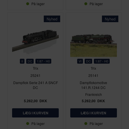
På lager
På lager
Nyhed
Nyhed
II
DC
1:87 - H0
VI
DC
1:87 - H0
Trix
Trix
25241
25141
Dampflok Serie 241 A SNCF
Dampflokomotive
DC
141.R.1244 DC
Frankreich
5.262,00
DKK
5.262,00
DKK
På lager
På lager