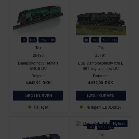
III
DC
1:87 - H0
III
DC
1:87 - H0
Trix
Trix
25480
25491
Damplokomotiv Reihe 1
DSB Damplokomotiv litra E
SNCB DC
991, digital m. lyd DC
Belgien
Danmark
4.642,00
DKK
4.952,00
DKK
På lager
På lager
TILBUD2026
Nyhed
DC
1:87 - H0
Trix