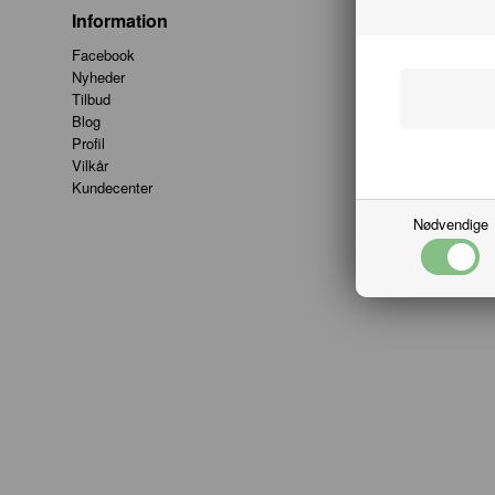
Information
Kund
Facebook
Hobby
Nyheder
Vester
Tilbud
9000 A
Blog
info@h
Profil
Tlf. 9
Vilkår
CVR: 
Kundecenter
Nødvendige