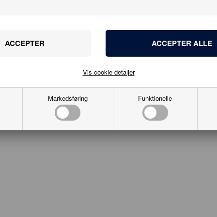
eservice
kæden
bro 20B
alborg
obbykaeden.dk
8176555
Vis cookie detaljer
28241976
Markedsføring
Funktionelle