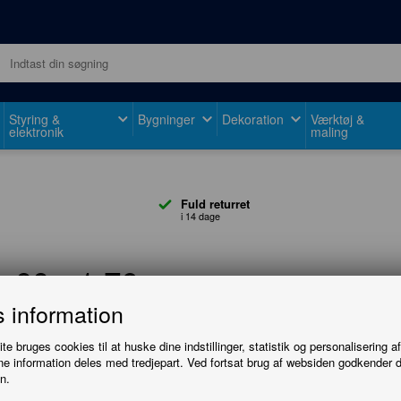
Styring &
Bygninger
Dekoration
Værktøj &
elektronik
maling
Fuld returret
i 14 dage
 00 - 1:76
 information
e bruges cookies til at huske dine indstillinger, statistik og personalisering a
e information deles med tredjepart. Ved fortsat brug af websiden godkender 
n.