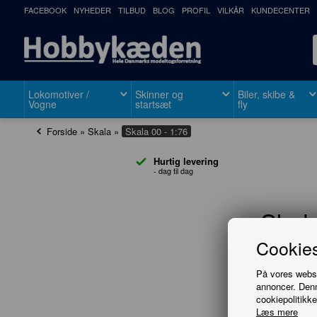
FACEBOOK
NYHEDER
TILBUD
BLOG
PROFIL
VILKÅR
KUNDECENTER
Lokomotiver /
Skinner og
Biler, skibe &
Vogne
startsæt
fly
Forside
»
Skala
»
Skala 00 - 1:76
Hurtig levering
- dag til dag
Skala
Cookies
På vores websit
annoncer. Denn
cookiepolitikke
Læs mere