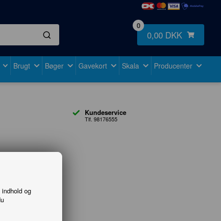
0
0,00 DKK
Brugt
Bøger
Gavekort
Skala
Producenter
Kundeservice
Tlf. 98176555
f indhold og
du