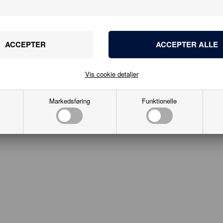
eservice
kæden
bro 20B
alborg
obbykaeden.dk
8176555
Vis cookie detaljer
28241976
Markedsføring
Funktionelle