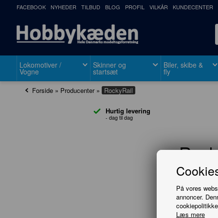
FACEBOOK
NYHEDER
TILBUD
BLOG
PROFIL
VILKÅR
KUNDECENTER
Lokomotiver /
Skinner og
Biler, skibe &
Vogne
startsæt
fly
Forside
»
Producenter
»
RockyRail
Hurtig levering
- dag til dag
Rock
Cookies
På vores websit
annoncer. Denn
cookiepolitikke
Læs mere