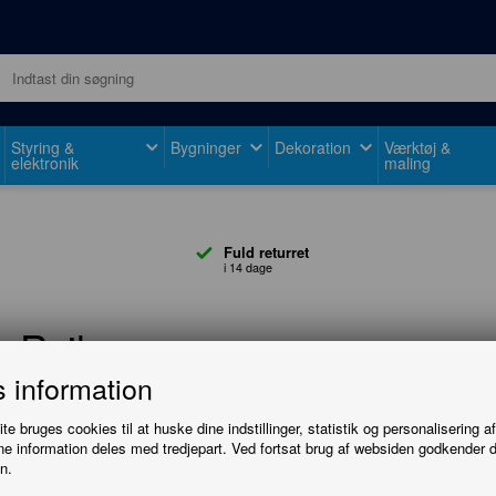
Styring &
Bygninger
Dekoration
Værktøj &
elektronik
maling
Fuld returret
i 14 dage
yRail
 information
e bruges cookies til at huske dine indstillinger, statistik og personalisering a
e information deles med tredjepart. Ved fortsat brug af websiden godkender 
n.