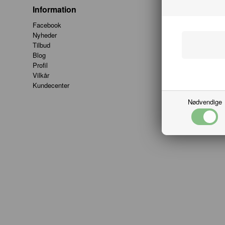
Information
Kund
Facebook
Hobby
Nyheder
Vester
Tilbud
9000 A
Blog
info@h
Profil
Tlf. 9
Vilkår
CVR: 
Kundecenter
Nødvendige