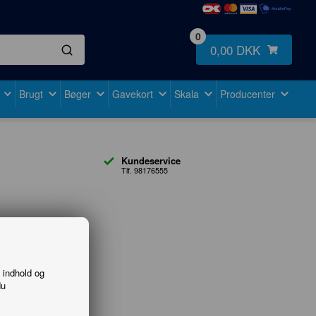
0
0,00 DKK
Brugt
Bøger
Gavekort
Skala
Producenter
Kundeservice
Tlf. 98176555
f indhold og
du