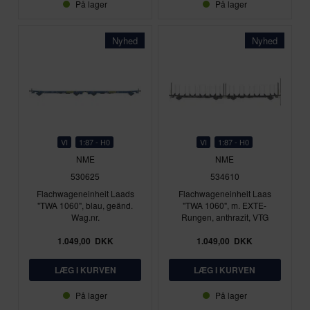
På lager
På lager
Nyhed
Nyhed
VI
1:87 - H0
VI
1:87 - H0
NME
NME
530625
534610
Flachwageneinheit Laads
Flachwageneinheit Laas
"TWA 1060", blau, geänd.
"TWA 1060", m. EXTE-
Wag.nr.
Rungen, anthrazit, VTG
1.049,00
DKK
1.049,00
DKK
På lager
På lager