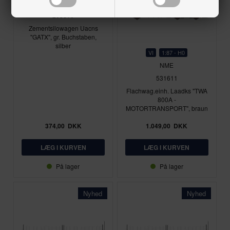
NME
203610
Zementsilowagen Uacns
"GATX", gr. Buchstaben,
silber
VI
1:87 - H0
NME
531611
Flachwag.einh. Laadks "TWA
800A -
MOTORTRANSPORT", braun
374,00
DKK
1.049,00
DKK
På lager
På lager
Nyhed
Nyhed