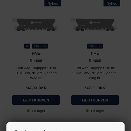
Nyhed
Nyhed
VI
1:87 - H0
1:87 - H0
NME
NME
514608
514609
Getr.wag. Tagnpps 101m
Getr.wag. Tagnpps 101m³
ERMEWA, dkl.grau, geänd.
"ERMEWA", dkl.grau, geänd.
Wag.nr.
Wag.nr.
547,00
DKK
547,00
DKK
På lager
På lager
Nyhed
Nyhed