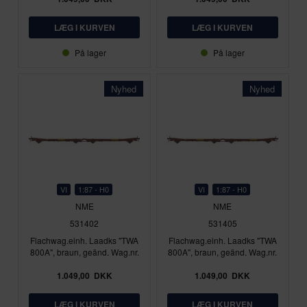
På lager
På lager
Nyhed
Nyhed
VI
1:87 - H0
VI
1:87 - H0
NME
NME
531402
531405
Flachwag.einh. Laadks "TWA
Flachwag.einh. Laadks "TWA
800A", braun, geänd. Wag.nr.
800A", braun, geänd. Wag.nr.
1.049,00
DKK
1.049,00
DKK