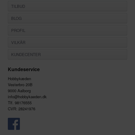
TILBUD
BLOG
PROFIL
VILKÅR
KUNDECENTER
Kundeservice
Hobbykæden
Vesterbro 20B
9000 Aalborg
info@hobbykaeden.dk
Tlf. 98176555
CVR: 28241976