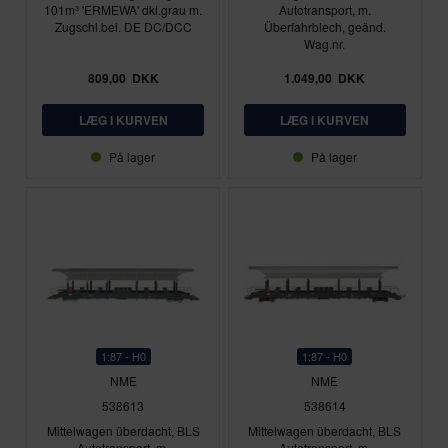
101m³ 'ERMEWA' dkl.grau m.
Autotransport, m.
Zugschl.bel. DE DC/DCC
Überfahrblech, geänd.
Wag.nr.
809,00
DKK
1.049,00
DKK
På lager
På lager
1:87 - H0
1:87 - H0
NME
NME
538613
538614
Mittelwagen überdacht, BLS
Mittelwagen überdacht, BLS
Autotransport, m.
Autotransport, m.