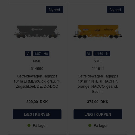
Nyhed
Nyhed
VI
1:87 - H0
VI
1:160 - N
NME
NME
514690
211611
Getreidewagen Tagnpps
Getreidewagen Tagnpps
101m ERMEWA, dkl.grau, m.
101m³ "INTERFRACHT",
Zugschl.bel. DE, DC/DCC
orange, NACCO, geänd.
Betr.nr.
809,00
DKK
374,00
DKK
På lager
På lager