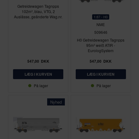
Getreidewagen Tagnpps
102m³, blau, VTG, 2
Auslässe, geänderte Wag.nr.
1:87 - H0
NME
509646
H0 Getreidewagen Tagnpps
95m³ weiß ATIR -
EurologSystem
547,00
DKK
547,00
DKK
På lager
På lager
Nyhed