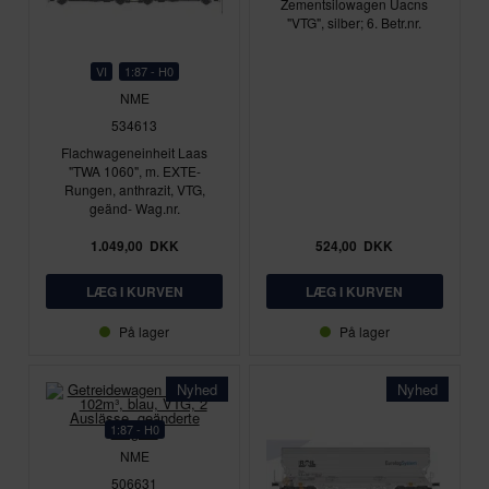
Zementsilowagen Uacns
"VTG", silber; 6. Betr.nr.
VI
1:87 - H0
NME
534613
Flachwageneinheit Laas
"TWA 1060", m. EXTE-
Rungen, anthrazit, VTG,
geänd- Wag.nr.
1.049,00
DKK
524,00
DKK
På lager
På lager
Nyhed
Nyhed
1:87 - H0
NME
506631