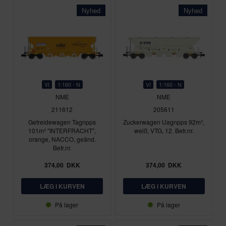
Nyhed
Nyhed
VI
1:160 - N
VI
1:160 - N
NME
NME
211612
205611
Getreidewagen Tagnpps
Zuckerwagen Uagnpps 92m³,
101m³ "INTERFRACHT",
weiß, VTG, 12. Betr.nr.
orange, NACCO, geänd.
Betr.nr.
374,00
DKK
374,00
DKK
På lager
På lager