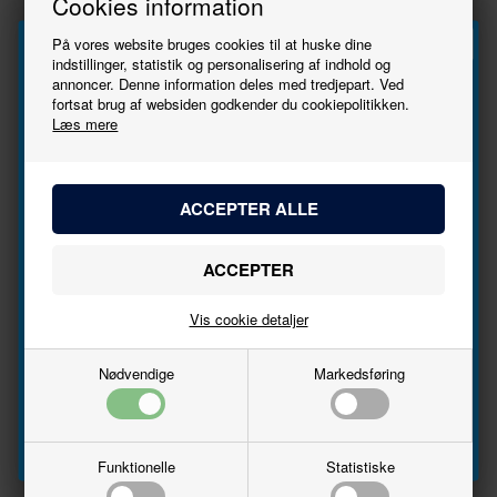
Cookies information
På vores website bruges cookies til at huske dine
indstillinger, statistik og personalisering af indhold og
annoncer. Denne information deles med tredjepart. Ved
Tilmeld
fortsat brug af websiden godkender du cookiepolitikken.
Læs mere
nyhedsbrevet
VI
1:87 - H0
VI
1:87 - H0
NME
NME
514606
514607
Bliv den første til at høre, når der kommer nye
modeller.
Getr.wag. Tagnpps 101m³
Getr.wag. Tagnpps 101m³
"ERMEWA", dkl.grau, geänd.
"ERMEWA", dkl.grau, geänd.
Navn
Wag.nr.
Wag.nr.
547,00
DKK
547,00
DKK
Vis cookie detaljer
Email
Nødvendige
Markedsføring
På lager
På lager
Tilmeld
Nyhed
Nyhed
Funktionelle
Statistiske
VI
1:160 - N