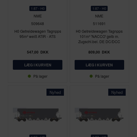
1:87 - H0
1:87 - H0
NME
NME
509648
511691
H0 Getreidewagen Tagnpps
H0 Getreidewagen Tagnpps
95m³ weiß ATIR - ATS
101m³ 'NACCO' gelb m.
Zugschl.bel. DE DC/DCC
547,00
DKK
809,00
DKK
På lager
På lager
Nyhed
Nyhed
1:87 - H0
1:87 - H0