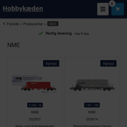
0
Forside
»
Producenter
»
NME
Hurtig levering
- dag til dag
NME
Nyhed
Nyhed
1:160 - N
1:87 - H0
NME
NME
202507
503614
Kies- und Schotterwagen
Zementsilowagen Uacns