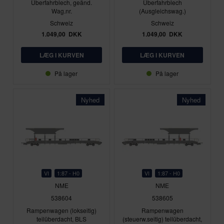
Überfahrblech, geänd.
Überfahrblech
Wag.nr.
(Ausgleichswag.)
Schweiz
Schweiz
1.049,00
DKK
1.049,00
DKK
På lager
På lager
Nyhed
Nyhed
VI
1:87 - H0
VI
1:87 - H0
NME
NME
538604
538605
Rampenwagen (lokseitig)
Rampenwagen
teilüberdacht, BLS
(steuerw.seitig) teilüberdacht,