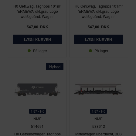
H0 Getr.wag. Tagnpps 101m³
H0 Getr.wag. Tagnpps 101m³
'ERMEWA' dkl.grau Logo
'ERMEWA' dkl.grau Logo
weiß geänd. Wag.nr.
weiß geänd. Wag.nr.
547,00
DKK
547,00
DKK
På lager
På lager
Nyhed
1:87 - H0
1:87 - H0
NME
NME
514691
538612
H0 Getreidewagen Tagnpps
Mittelwagen überdacht, BLS