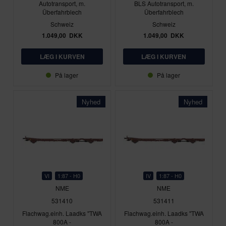
Autotransport, m.
BLS Autotransport, m.
Überfahrblech
Überfahrblech
Schweiz
Schweiz
1.049,00
DKK
1.049,00
DKK
På lager
På lager
Nyhed
Nyhed
VI
1:87 - H0
IV
1:87 - H0
NME
NME
531410
531411
Flachwag.einh. Laadks "TWA
Flachwag.einh. Laadks "TWA
800A -
800A -