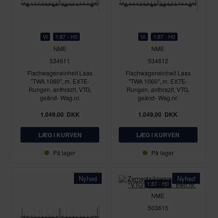
VI
1:87 - H0
VI
1:87 - H0
NME
NME
534611
534612
Flachwageneinheit Laas
Flachwageneinheit Laas
"TWA 1060", m. EXTE-
"TWA 1060", m. EXTE-
Rungen, anthrazit, VTG,
Rungen, anthrazit, VTG,
geänd- Wag.nr.
geänd- Wag.nr.
1.049,00
DKK
1.049,00
DKK
På lager
På lager
Nyhed
Nyhed
1:87 - H0
NME
503615