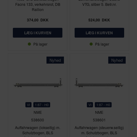
Facns 133, verkehrsrot, DB
VTG, silber 5. Betr.nr.
Railion
374,00
DKK
524,00
DKK
På lager
På lager
Nyhed
Nyhed
VI
1:87 - H0
VI
1:87 - H0
NME
NME
538600
538601
Auffahrwagen (lokseitig) m.
Auffahrwagen (steuerw.seitig)
Schutzbogen, BLS
m. Schutzbogen, BLS