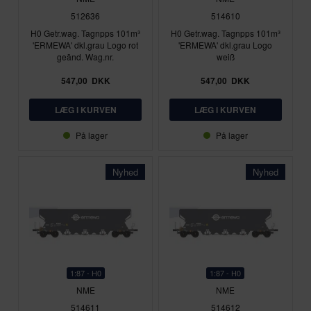
512636
514610
H0 Getr.wag. Tagnpps 101m³
H0 Getr.wag. Tagnpps 101m³
'ERMEWA' dkl.grau Logo rot
'ERMEWA' dkl.grau Logo
geänd. Wag.nr.
weiß
547,00
DKK
547,00
DKK
På lager
På lager
Nyhed
Nyhed
1:87 - H0
1:87 - H0
NME
NME
514611
514612