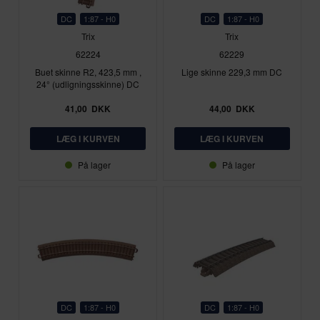
DC
1:87 - H0
DC
1:87 - H0
Trix
Trix
62224
62229
Buet skinne R2, 423,5 mm ,
Lige skinne 229,3 mm DC
24° (udligningsskinne) DC
41,00
DKK
44,00
DKK
På lager
På lager
DC
1:87 - H0
DC
1:87 - H0