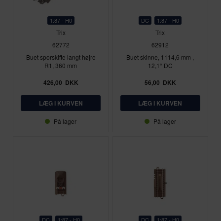
1:87 - H0
DC
1:87 - H0
Trix
Trix
62772
62912
Buet sporskifte langt højre
Buet skinne, 1114,6 mm ,
R1, 360 mm
12,1° DC
426,00
DKK
56,00
DKK
På lager
På lager
DC
1:87 - H0
DC
1:87 - H0