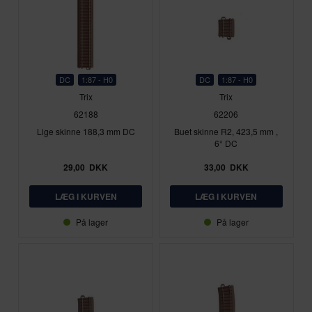
DC
1:87 - H0
DC
1:87 - H0
Trix
Trix
62188
62206
Lige skinne 188,3 mm DC
Buet skinne R2, 423,5 mm ,
6° DC
29,00
DKK
33,00
DKK
På lager
På lager