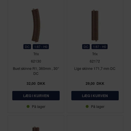
DC
1:87 - H0
DC
1:87 - H0
Trix
Trix
62130
62172
Buet skinne R1, 360mm , 30°
Lige skinne 171,7 mm DC
DC
32,00
DKK
29,00
DKK
På lager
På lager