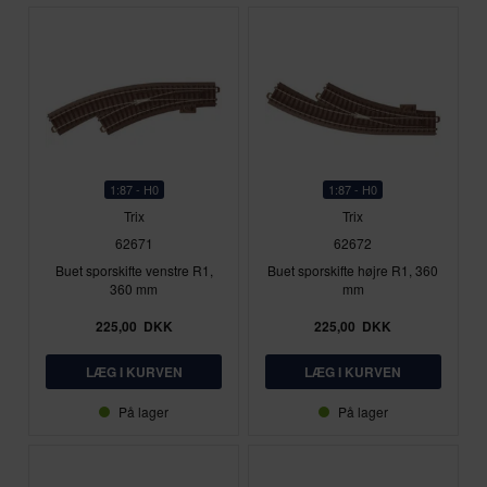
1:87 - H0
1:87 - H0
Trix
Trix
62671
62672
Buet sporskifte venstre R1,
Buet sporskifte højre R1, 360
360 mm
mm
225,00
DKK
225,00
DKK
På lager
På lager