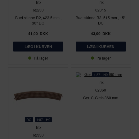
Trix
Trix
62230
62315
Buet skinne R2, 423,5 mm ,
Buet skinne R3, 515 mm , 15°
30° DC
DC
41,00
DKK
43,00
DKK
På lager
På lager
1:87 - H0
Trix
62360
Ger. C-Gleis 360 mm
DC
1:87 - H0
Trix
62330