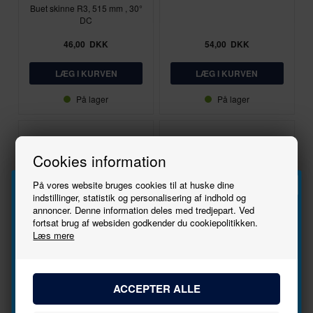
Buet skinne R3, 515 mm , 30°
DC
46,00
DKK
54,00
DKK
På lager
På lager
Cookies information
På vores website bruges cookies til at huske dine
indstillinger, statistik og personalisering af indhold og
annoncer. Denne information deles med tredjepart. Ved
Tilmeld
fortsat brug af websiden godkender du cookiepolitikken.
Læs mere
DC
1:87 - H0
DC
1:87 - H0
nyhedsbrevet
Trix
Trix
62430
62530
Bliv den første til at høre, når der kommer nye
Buet skinne R4, 579,3 mm,
Buet skinne R5, 643,6 mm,
modeller.
30° DC
30° DC