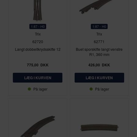
1:87 - H0
1:87 - H0
Trix
Trix
62720
62771
Langt dobbeltkrydsskifte 12
Buet sporskifte langt venstre
R1, 360 mm
775,00
DKK
426,00
DKK
På lager
På lager