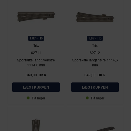
1:87 - H0
1:87 - H0
Trix
Trix
62711
62712
Sporskifte langt, venstre
Sporskifte langt højre 1114,6
1114,6 mm
mm
349,00
DKK
349,00
DKK
På lager
På lager