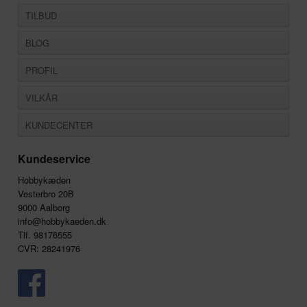
TILBUD
BLOG
PROFIL
VILKÅR
KUNDECENTER
Kundeservice
Hobbykæden
Vesterbro 20B
9000 Aalborg
info@hobbykaeden.dk
Tlf. 98176555
CVR: 28241976