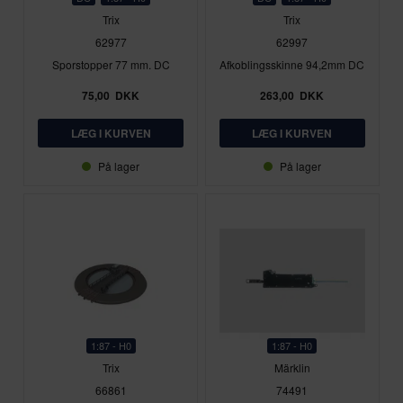
Trix
Trix
62977
62997
Sporstopper 77 mm. DC
Afkoblingsskinne 94,2mm DC
75,00
DKK
263,00
DKK
På lager
På lager
1:87 - H0
1:87 - H0
Trix
Märklin
66861
74491