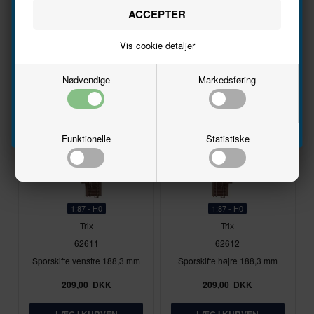
Navn
52,00
DKK
56,00
DKK
Vis cookie detaljer
Email
På lager
På lager
Nødvendige
Markedsføring
Tilmeld
Funktionelle
Statistiske
1:87 - H0
1:87 - H0
Trix
Trix
62611
62612
Sporskifte venstre 188,3 mm
Sporskifte højre 188,3 mm
209,00
DKK
209,00
DKK