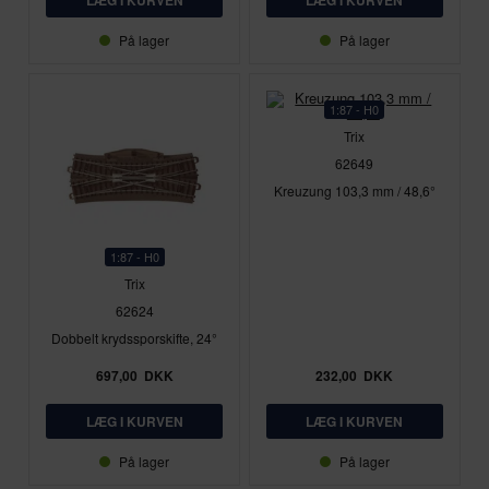
På lager
På lager
1:87 - H0
Trix
62649
Kreuzung 103,3 mm / 48,6°
1:87 - H0
Trix
62624
Dobbelt krydssporskifte, 24°
697,00
DKK
232,00
DKK
På lager
På lager