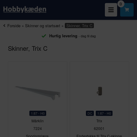
0
Forside
»
Skinner og startsæt
»
Skinner, Trix C
Hurtig levering
- dag til dag
Skinner, Trix C
1:87 - H0
DC
1:87 - H0
Märklin
Trix
7224
62001
Sporingslære.
Endestykke til Trix C-skinne