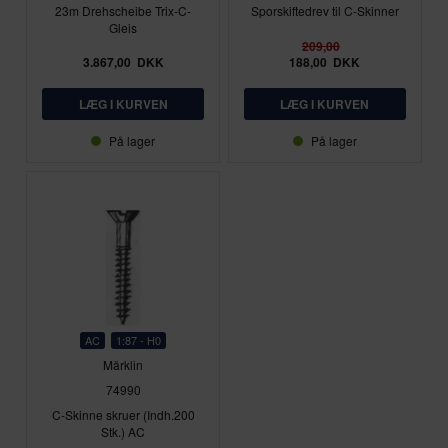
23m Drehscheibe Trix-C-
Sporskiftedrev til C-Skinner
Gleis
209,00
3.867,00
DKK
188,00
DKK
På lager
På lager
AC
1:87 - H0
Märklin
74990
C-Skinne skruer (Indh.200
Stk.) AC