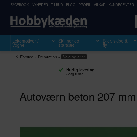
FACEBOOK
NYHEDER
TILBUD
BLOG
PROFIL
VILKÅR
KUNDECENTER
Lokomotiver /
Skinner og
Biler, skibe &
Vogne
startsæt
fly
Forside
»
Dekoration
»
Veje og stier
Hurtig levering
- dag til dag
Autoværn beton 207 mm