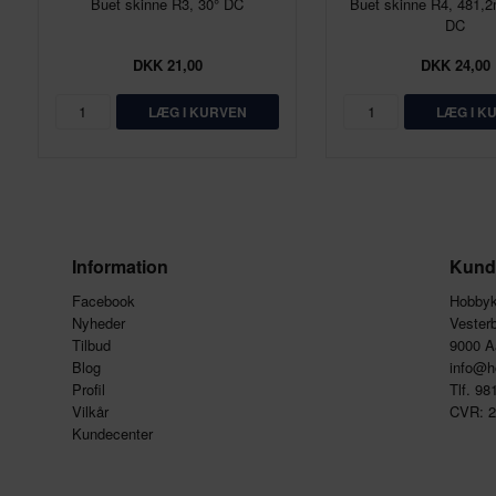
Buet skinne R3, 30° DC
Buet skinne R4, 481,
DC
DKK 21,00
DKK 24,00
Information
Kund
Facebook
Hobby
Nyheder
Vester
Tilbud
9000 A
Blog
info@h
Profil
Tlf. 9
Vilkår
CVR: 
Kundecenter