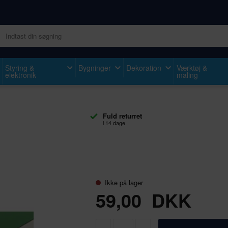
Styring &
Bygninger
Dekoration
Værktøj &
elektronik
maling
Fuld returret
i 14 dage
Ikke på lager
59,00
DKK