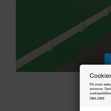
Cookies
På vores websit
annoncer. Denn
cookiepolitikke
Læs mere