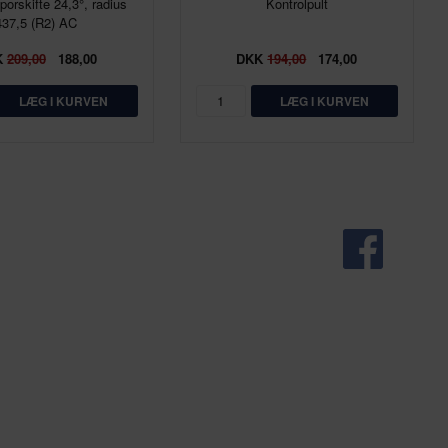
porskifte 24,3°, radius
Kontrolpult
437,5 (R2) AC
K
209,00
188,00
DKK
194,00
174,00