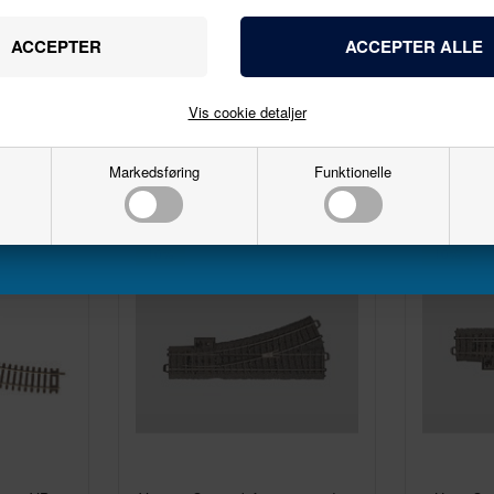
Skala
1:87 - H0
21/05/2025
Navn
Epoke
III
Email
Vis cookie detaljer
Markedsføring
Funktionelle
Tilmeld
10%
10%