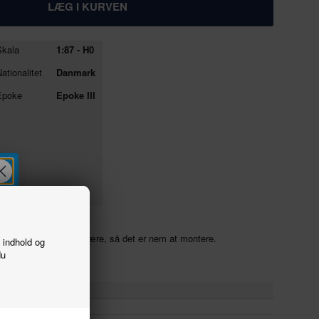
kala
1:87 - H0
ationalitet
Danmark
poke
Epoke III
eton) 207 mm
er medfølger en borelære, så det er nem at montere.
f indhold og
du