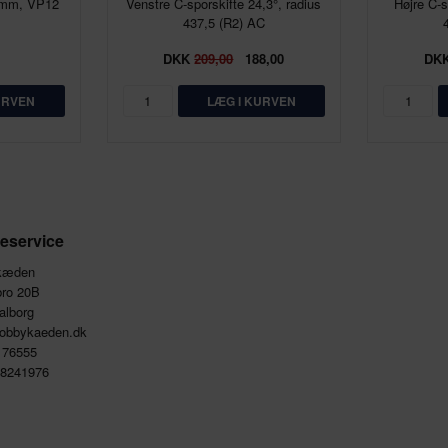
2mm, VP12
Venstre C-sporskifte 24,3°, radius
Højre C-s
437,5 (R2) AC
DKK
209,00
188,00
DK
eservice
kæden
bro 20B
alborg
obbykaeden.dk
8176555
28241976