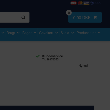
0
0,00 DKK
Brugt
Bøger
Gavekort
Skala
Producenter
Kundeservice
Tlf. 98176555
Nyhed