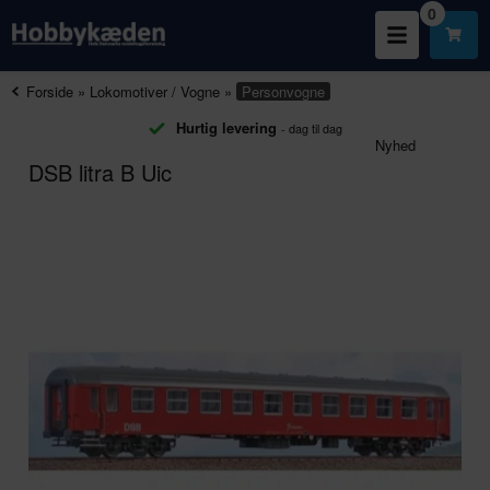
0
Forside
»
Lokomotiver / Vogne
»
Personvogne
Hurtig levering
- dag til dag
Nyhed
DSB litra B Uic