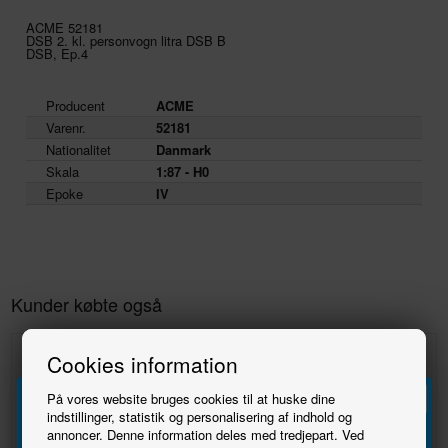
ACME 52181
DSB 2. kl. personvogn litra DSB B
DSB, Ep.4
Producent
ACME
Varenr.
52181
Nationalitet
Danmark
Skala
1:87 - H0
Epoke
IV
Kunder købte også
Cookies information
På vores website bruges cookies til at huske dine
indstillinger, statistik og personalisering af indhold og
annoncer. Denne information deles med tredjepart. Ved