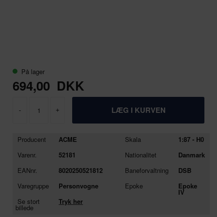
På lager
694,00
DKK
-
+
Producent
ACME
Skala
1:87 - H0
Varenr.
52181
Nationalitet
Danmark
EANnr.
8020250521812
Baneforvaltning
DSB
Varegruppe
Personvogne
Epoke
Epoke
IV
Se stort
Tryk her
billede