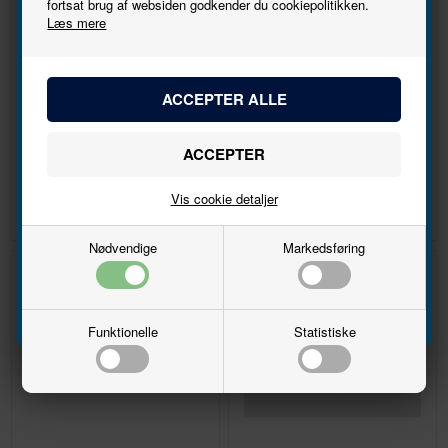
Tilmeld
fortsat brug af websiden godkender du cookiepolitikken.
Læs mere
nyhedsbrevet
Bliv den første til at høre, når der kommer nye
DSB litra B Uic
PROFI-Stikkobling til
modeller.
tandstangsdrift
Navn
DKK 689,00
DKK 26,00
Vis cookie detaljer
Email
Nødvendige
Markedsføring
Tilmeld
10%
Funktionelle
Statistiske