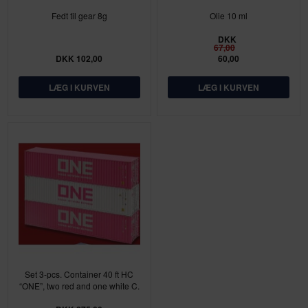
Fedt til gear 8g
Olie 10 ml
DKK
67,00
DKK 102,00
60,00
Set 3-pcs. Container 40 ft HC
“ONE”, two red and one white C.