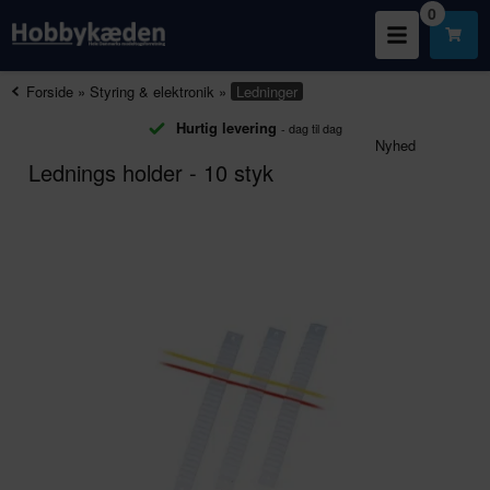
0
Forside
»
Styring & elektronik
»
Ledninger
Hurtig levering
- dag til dag
Nyhed
Lednings holder - 10 styk