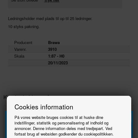
Ledningsholder med plads til op til 25 ledninger.
10 styks pakning.
Producent
Brawa
Varenr.
3910
Skala
1:87 - H0
20/11/2023
Kunder købte også
Cookies information
På vores website bruges cookies til at huske dine
indstillinger, statistik og personalisering af indhold og
annoncer. Denne information deles med tredjepart. Ved
Tilmeld
fortsat brug af websiden godkender du cookiepolitikken.