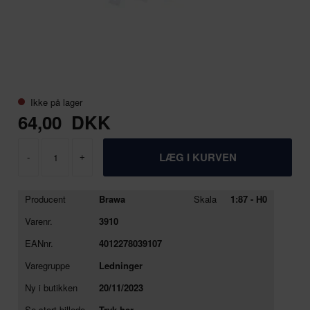
Ikke på lager
64,00
DKK
-
+
Producent
Brawa
Skala
1:87 - H0
Varenr.
3910
EANnr.
4012278039107
Varegruppe
Ledninger
Ny i butikken
20/11/2023
Se stort billede
Tryk her