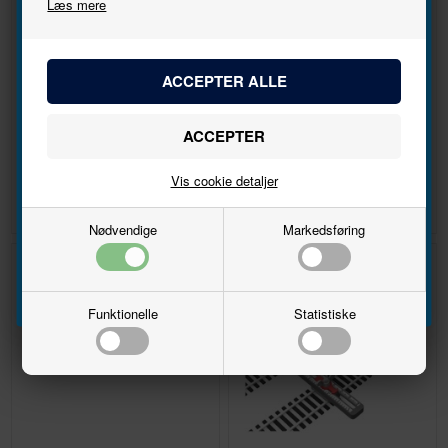
Læs mere
nyhedsbrevet
Bliv den første til at høre, når der kommer nye
modeller.
Ledning 0,14 mm², 25 m - Sort
Ledning 0,14 mm, 25 m - Gul
Navn
DKK 46,00
DKK 46,00
Vis cookie detaljer
Email
Nødvendige
Markedsføring
Tilmeld
Funktionelle
Statistiske