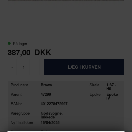
På lager
387,00
DKK
-
+
Producent
Brawa
Skala
1:87 -
H0
Varenr.
47299
Epoke
Epoke
IV
EANnr.
4012278472997
Varegruppe
Godsvogne,
lukkede
Ny i butikken
15/04/2025
Se stort
Tryk her