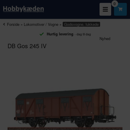
0
Forside
»
Lokomotiver / Vogne
»
Godsvogne, lukkede
Hurtig levering
- dag til dag
Nyhed
DB Gos 245 IV