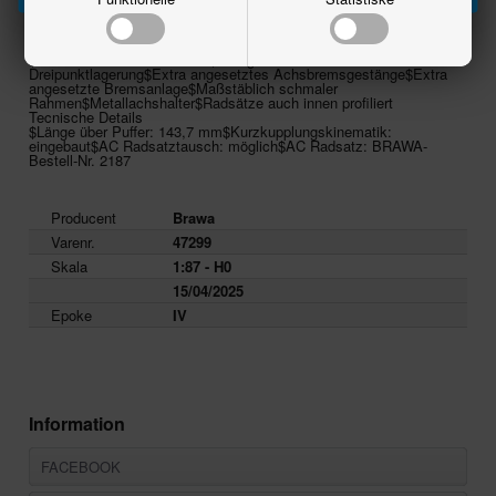
begann dann die Reduzierung des Bestandes, allerdings wurden
größere Bestände an die DR verkauft. 1997 waren noch 35 Wagen
im Bestand, die letzten drei wurden 2000 ausgemustert.
Modeldetails:
$Bremsbacken in Radebene$Drehgestell mit
Dreipunktlagerung$Extra angesetztes Achsbremsgestänge$Extra
angesetzte Bremsanlage$Maßstäblich schmaler
Rahmen$Metallachshalter$Radsätze auch innen profiliert
Tecnische Details
$Länge über Puffer: 143,7 mm$Kurzkupplungskinematik:
eingebaut$AC Radsatztausch: möglich$AC Radsatz: BRAWA-
Bestell-Nr. 2187
Producent
Brawa
Varenr.
47299
Skala
1:87 - H0
15/04/2025
Epoke
IV
Information
FACEBOOK