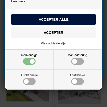
Læs mere
nyhedsbrevet
Bliv den første til at høre, når der kommer nye
modeller.
Fortov - lige
Brostensbelægning bueformet
Navn
DKK 92,00
DKK 82,00
Vis cookie detaljer
Email
Nødvendige
Markedsføring
Tilmeld
Funktionelle
Statistiske