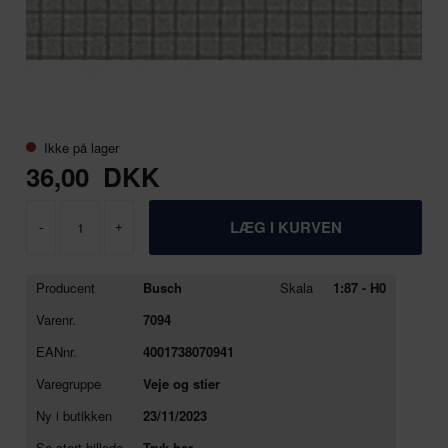
Ikke på lager
36,00
DKK
-
+
Producent
Busch
Skala
1:87 - H0
Varenr.
7094
EANnr.
4001738070941
Varegruppe
Veje og stier
Ny i butikken
23/11/2023
Se stort billede
Tryk her