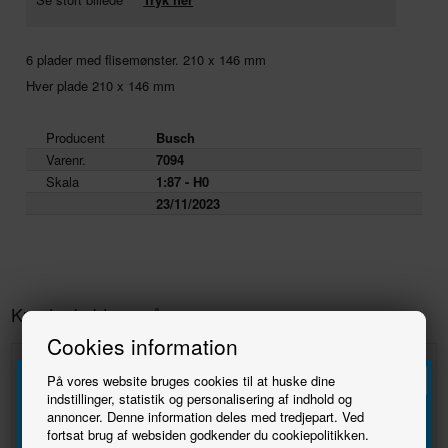
6 plader med flisemønster. 210 x 146 mm
Hver plade 210 x 146 mm
Producent
Busch
Varenr.
7094
Skala
1:87 - H0
23/11/2023
Kunder købte også
Cookies information
På vores website bruges cookies til at huske dine
indstillinger, statistik og personalisering af indhold og
annoncer. Denne information deles med tredjepart. Ved
Tilmeld
fortsat brug af websiden godkender du cookiepolitikken.