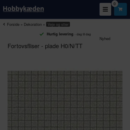
0
Forside
»
Dekoration
»
Veje og stier
Hurtig levering
- dag til dag
Nyhed
Fortovsfliser - plade H0/N/TT