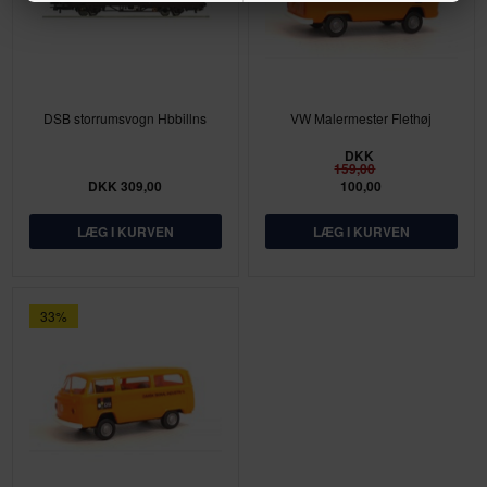
DSB storrumsvogn Hbbillns
VW Malermester Flethøj
DKK
159,00
DKK 309,00
100,00
33%