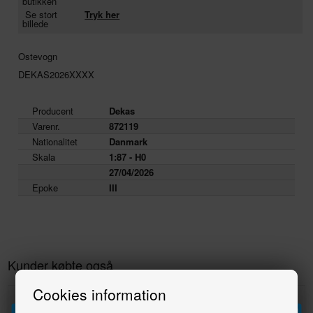
butikken
Se stort
Tryk her
billede
Ostevogn
DEKAS2026XXXX
Producent
Dekas
Varenr.
872119
Nationalitet
Danmark
Skala
1:87 - H0
27/04/2026
Epoke
III
Kunder købte også
Cookies information
22%