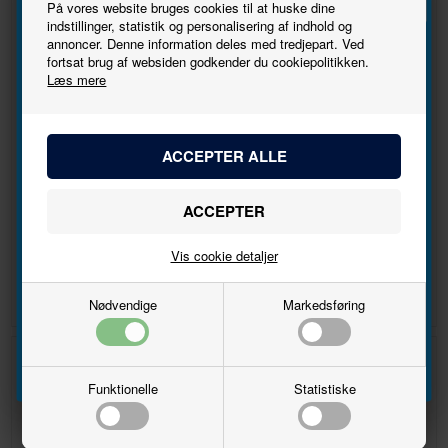
På vores website bruges cookies til at huske dine
indstillinger, statistik og personalisering af indhold og
annoncer. Denne information deles med tredjepart. Ved
Tilmeld
fortsat brug af websiden godkender du cookiepolitikken.
Læs mere
nyhedsbrevet
Bliv den første til at høre, når der kommer nye
modeller.
AHJ PF 4921 u. tørvehæk
DSB PF 16 269, brun,
truklluftbremse og tørvehæk
Navn
DKK
379,00
295,00
DKK 399,00
Vis cookie detaljer
Email
Nødvendige
Markedsføring
Tilmeld
37%
Funktionelle
Statistiske