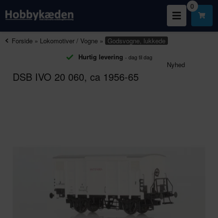
0
Forside
»
Lokomotiver / Vogne
»
Godsvogne, lukkede
Hurtig levering
- dag til dag
Nyhed
DSB IVO 20 060, ca 1956-65