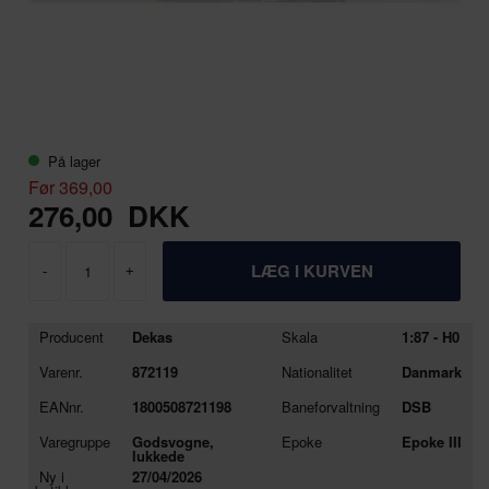
På lager
Før 369,00
276,00
DKK
-
+
Producent
Dekas
Skala
1:87 - H0
Varenr.
872119
Nationalitet
Danmark
EANnr.
1800508721198
Baneforvaltning
DSB
Varegruppe
Godsvogne,
Epoke
Epoke III
lukkede
Ny i
27/04/2026