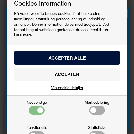
Cookies information
billede
På vores website bruges cookies til at huske dine
SBB CFF Gs K4 1202 826-9 EUROP mit aluminium Luftklappen
indstillinger, statistik og personalisering af indhold og
annoncer. Denne information deles med tredjepart. Ved
Tilmeld
fortsat brug af websiden godkender du cookiepolitikken.
Producent
Exacttrain
Læs mere
Varenr.
20936
nyhedsbrevet
Skala
1:87 - H0
22/10/2024
Bliv den første til at høre, når der kommer nye
Epoke
IV
modeller.
Navn
Vis cookie detaljer
Email
Kunder købte også
Nødvendige
Markedsføring
Tilmeld
50%
Funktionelle
Statistiske