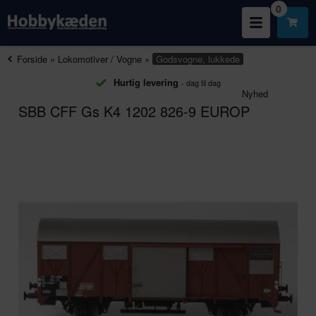
0
Forside
»
Lokomotiver / Vogne
»
Godsvogne, lukkede
Hurtig levering
- dag til dag
Nyhed
SBB CFF Gs K4 1202 826-9 EUROP