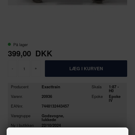
På lager
399,00
DKK
-
+
Producent
Exacttrain
Skala
1:87 -
H0
Varenr.
20936
Epoke
Epoke
IV
EANnr.
7448132443457
Varegruppe
Godsvogne,
lukkede
Ny i butikken
22/10/2024
Se stort
Tryk her