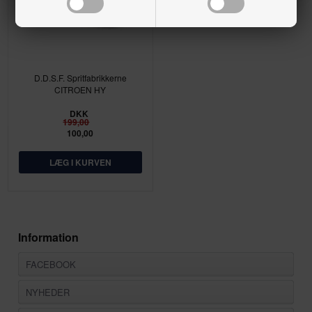
D.D.S.F. Spritfabrikkerne
CITROEN HY
DKK
199,00
100,00
Information
FACEBOOK
NYHEDER