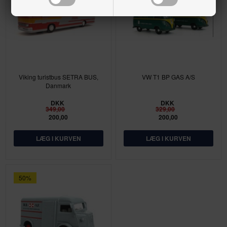
Viking turistbus SETRA BUS,
VW T1 BP GAS A/S
Danmark
DKK
DKK
349,00
329,00
200,00
200,00
50%