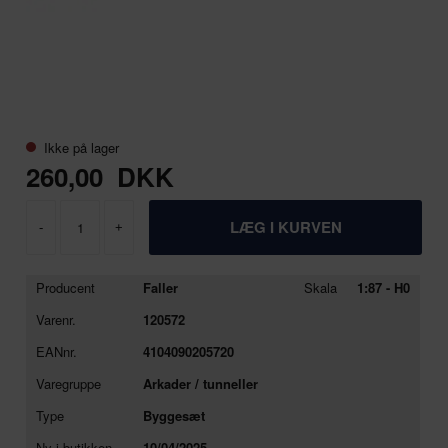
Ikke på lager
260,00
DKK
-
+
Producent
Faller
Skala
1:87 - H0
Varenr.
120572
EANnr.
4104090205720
Varegruppe
Arkader / tunneller
Type
Byggesæt
Ny i butikken
10/04/2025