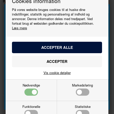
Cookies information
Kunder købte også
På vores website bruges cookies til at huske dine
indstillinger, statistik og personalisering af indhold og
annoncer. Denne information deles med tredjepart. Ved
Tilmeld
fortsat brug af websiden godkender du cookiepolitikken.
Læs mere
nyhedsbrevet
Bliv den første til at høre, når der kommer nye
modeller.
Navn
Arkade med plads til skinner
S-Bahn station
Vis cookie detaljer
DKK 201,00
DKK 504,00
Email
Nødvendige
Markedsføring
Tilmeld
43%
39%
Funktionelle
Statistiske