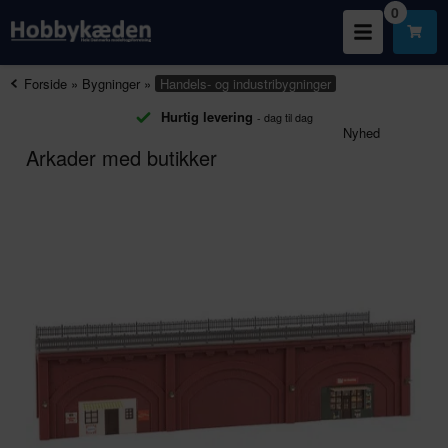
0
Forside
»
Bygninger
»
Handels- og industribygninger
Hurtig levering
- dag til dag
Nyhed
Arkader med butikker