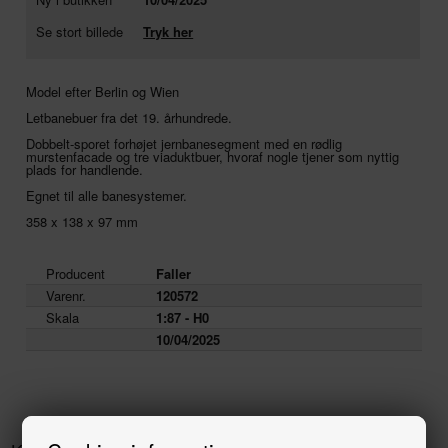
Se stort billede
Tryk her
Model efter Berlin og Wien
Letbanebuer fra det 19. århundrede.
Dobbelt-sporet forhøjet jernbanesegment med en rødlig
murstenfacade og tre viaduktbuer, hvoraf nogle tjener som nyttig
plads for handlende.
Egnet til alle banesystemer.
358 x 138 x 97 mm
Producent
Faller
Varenr.
120572
Skala
1:87 - H0
10/04/2025