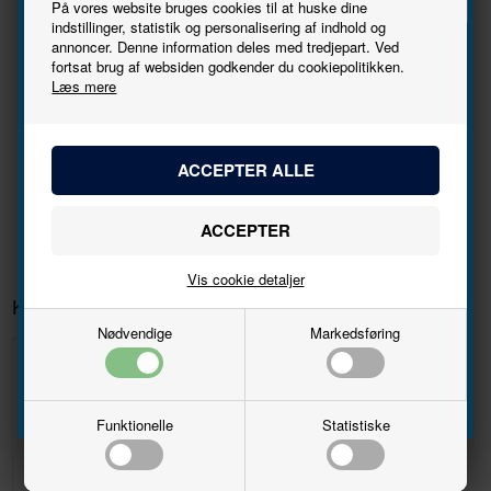
På vores website bruges cookies til at huske dine
indstillinger, statistik og personalisering af indhold og
annoncer. Denne information deles med tredjepart. Ved
Tilmeld
Foundation and cellar have been finished, the outer walls are being
fortsat brug af websiden godkender du cookiepolitikken.
erected. Typical building site accessories are part of the set.
Læs mere
nyhedsbrevet
Producent
Faller
Varenr.
130307
Bliv den første til at høre, når der kommer nye
12/12/2023
modeller.
Navn
Vis cookie detaljer
Email
Kunder købte også
Nødvendige
Markedsføring
Tilmeld
Funktionelle
Statistiske