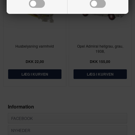
Husbelysning varmhvid
Opel Admiral hellgrau, grau,
1938,
DKK 22,00
DKK 155,00
Information
FACEBOOK
NYHEDER