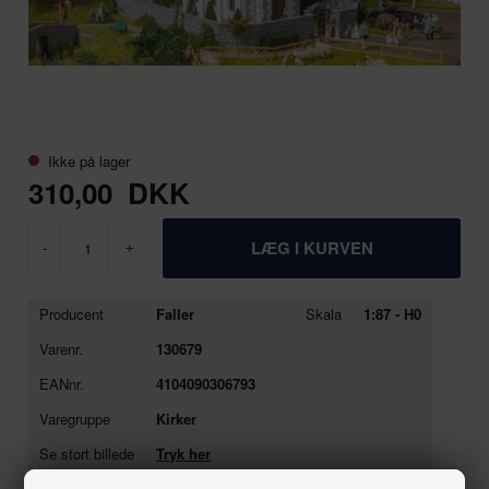
Ikke på lager
310,00
DKK
-
+
Producent
Faller
Skala
1:87 - H0
Varenr.
130679
EANnr.
4104090306793
Varegruppe
Kirker
Se stort billede
Tryk her