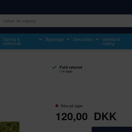
Styring &
Bygninger
Dekoration
Værktøj &
elektronik
maling
Fuld returret
i 14 dage
Ikke på lager
120,00
DKK