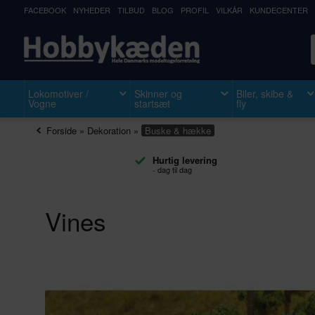
FACEBOOK
NYHEDER
TILBUD
BLOG
PROFIL
VILKÅR
KUNDECENTER
Lokomotiver /
Skinner og
Biler, skibe &
Vogne
startsæt
fly
Forside
»
Dekoration
»
Buske & hække
Hurtig levering
- dag til dag
Vines