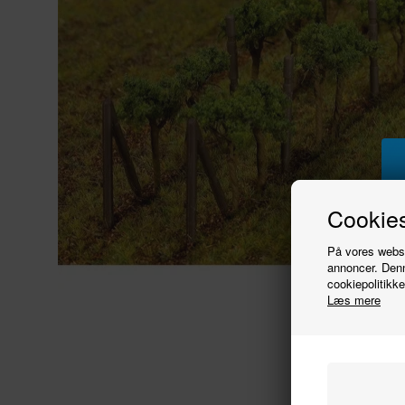
Cookies
På vores websit
annoncer. Denn
cookiepolitikke
Læs mere