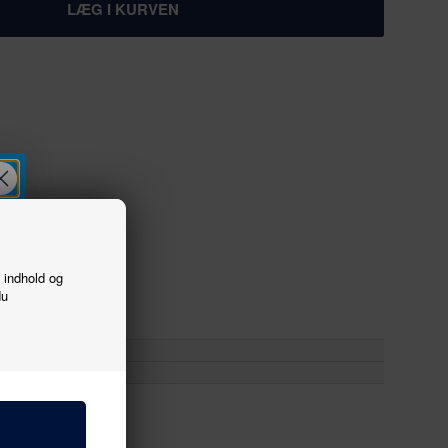
f indhold og
du