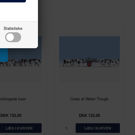
Statistiske
rtbrogede køer
Cows at Water Trough
DKK 132,00
DKK 132,00