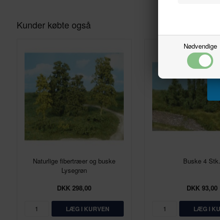
Kunder købte også
Nødvendige
Naturlige fibertræer og buske
Buske 4 Stk
Lysegrøn
DKK 298,00
DKK 93,00