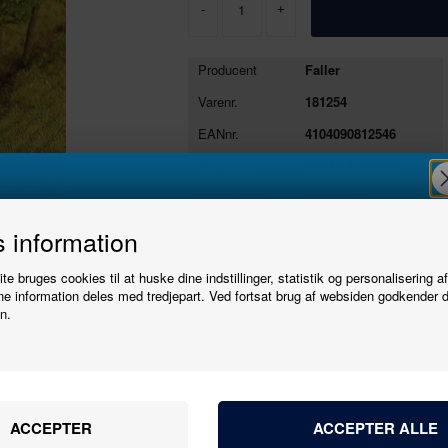
-
+
Producent
Faller
Varenr.
181254
EANnr.
4104090812546
Varegruppe
Buske & hække
Ny i butikken
20/11/2024
Tilmeld
Se stort billede
Tryk her
 information
e bruges cookies til at huske dine indstillinger, statistik og personalisering a
nyhedsbrevet
e information deles med tredjepart. Ved fortsat brug af websiden godkender 
n.
Producent
Faller
Bliv den første til at høre, når der kommer nye
Varenr.
181254
20/11/2024
modeller.
Navn