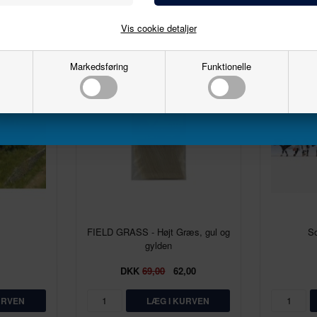
Email
Vis cookie detaljer
Markedsføring
Funktionelle
10%
Tilmeld
.
FIELD GRASS - Højt Græs, gul og
So
gylden
DKK
69,00
62,00