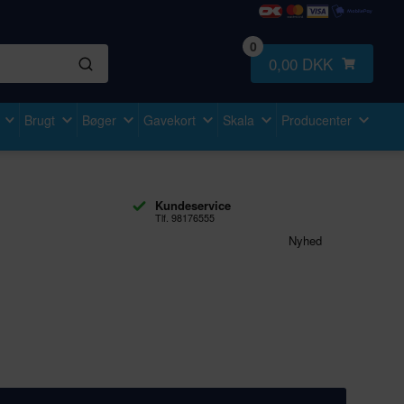
0
0,00 DKK
Brugt
Bøger
Gavekort
Skala
Producenter
Kundeservice
Tlf. 98176555
Nyhed