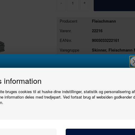
-
+
Producent
Fleischmann
Varenr.
22216
EANnr.
9005033222161
Varegruppe
Skinner, Fleischmann N
Type
Byggesæt
Se stort billede
Tryk her
Tilmeld
 information
Stopbom (byggesæt).
e bruges cookies til at huske dine indstillinger, statistik og personalisering a
nyhedsbrevet
Stopbommen kan monteres på ethvert passen
e information deles med tredjepart. Ved fortsat brug af websiden godkender 
n.
Bliv den første til at høre, når der kommer nye
Producent
Fleischmann
modeller.
Varenr.
22216
Skala
1:160 - N
Navn