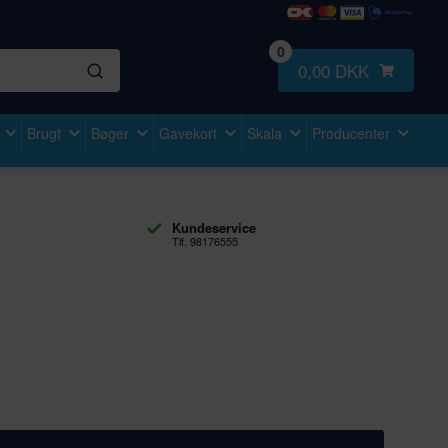
0
0,00 DKK
Brugt
Bøger
Gavekort
Skala
Producenter
Kundeservice
Tlf. 98176555