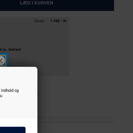
Skala
1:160 - N
 m. ballast
f indhold og
de sted på skinnerne.
du