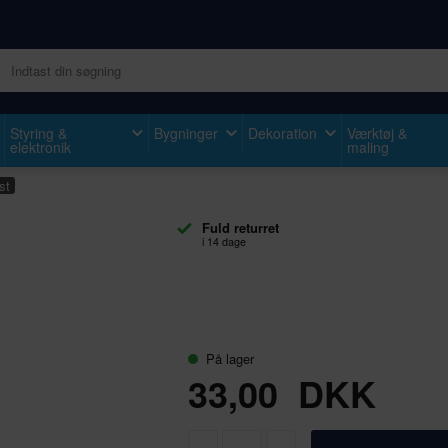
Styring &
Bygninger
Dekoration
Værktøj &
elektronik
maling
st
Fuld returret
i 14 dage
På lager
33,00
DKK