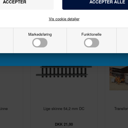
Email
Vis cookie detaljer
Markedsføring
Funktionelle
Tilmeld
kinne
Lige skinne 54,2 mm DC
Transfor
DKK 21,00