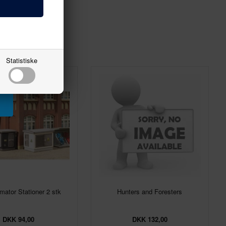
Statistiske
mator Stationer 2 stk
Hunters and Foresters
DKK 94,00
DKK 132,00