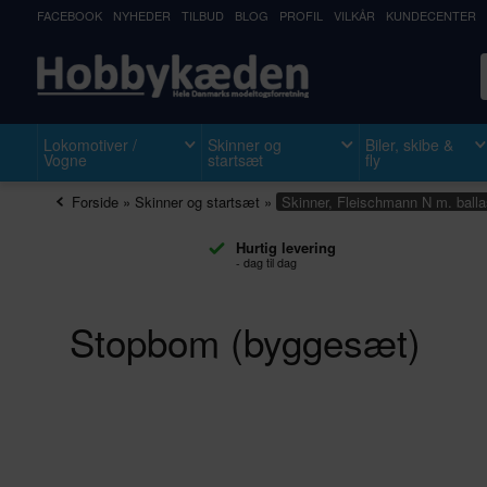
FACEBOOK
NYHEDER
TILBUD
BLOG
PROFIL
VILKÅR
KUNDECENTER
Lokomotiver /
Skinner og
Biler, skibe &
Vogne
startsæt
fly
Forside
»
Skinner og startsæt
»
Skinner, Fleischmann N m. balla
Hurtig levering
- dag til dag
Stopbom (byggesæt)