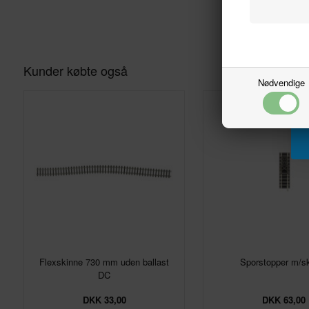
Kunder købte også
Nødvendige
Flexskinne 730 mm uden ballast
Sporstopper m/s
DC
DKK 33,00
DKK 63,00