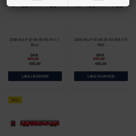
DSB litra P 50 86 90-83 811-7,
DSB litra P 50 86 90-83 808-2 P,
Brun
Rød
DKK
DKK
695,00
695,00
485,00
485,00
30%