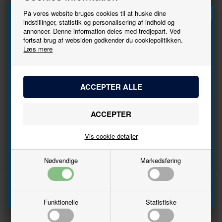
På vores website bruges cookies til at huske dine
indstillinger, statistik og personalisering af indhold og
annoncer. Denne information deles med tredjepart. Ved
Tilmeld
fortsat brug af websiden godkender du cookiepolitikken.
Læs mere
nyhedsbrevet
Bliv den første til at høre, når der kommer nye
MT RANGERLOK lyd, 21 pin
DSB litra P 50 86 90-84 812-4,
modeller.
loksound v.5.0
Brun
Navn
DKK
DKK
980,00
695,00
895,00
485,00
Vis cookie detaljer
Email
Nødvendige
Markedsføring
Tilmeld
30%
30%
Funktionelle
Statistiske