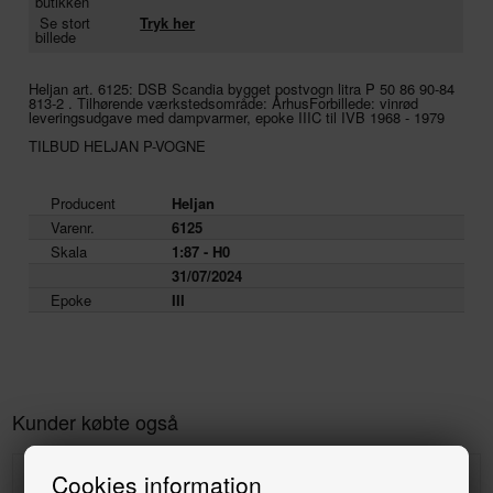
butikken
Se stort
Tryk her
billede
Heljan art. 6125: DSB Scandia bygget postvogn litra P 50 86 90-84
813-2 . Tilhørende værkstedsområde: ÅrhusForbillede: vinrød
leveringsudgave med dampvarmer, epoke IIIC til IVB 1968 - 1979
TILBUD HELJAN P-VOGNE
Producent
Heljan
Varenr.
6125
Skala
1:87 - H0
31/07/2024
Epoke
III
Kunder købte også
Cookies information
9%
30%