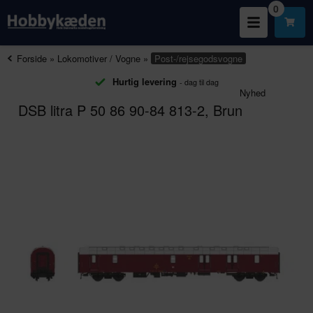
0
Forside
»
Lokomotiver / Vogne
»
Post-/rejsegodsvogne
Hurtig levering
- dag til dag
Nyhed
DSB litra P 50 86 90-84 813-2, Brun