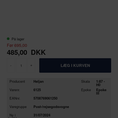
På lager
Før 695,00
485,00
DKK
-
+
Producent
Heljan
Skala
1:87 -
H0
Varenr.
6125
Epoke
Epoke
III
EANnr.
5708769061250
Varegruppe
Post-/rejsegodsvogne
Ny i
31/07/2024