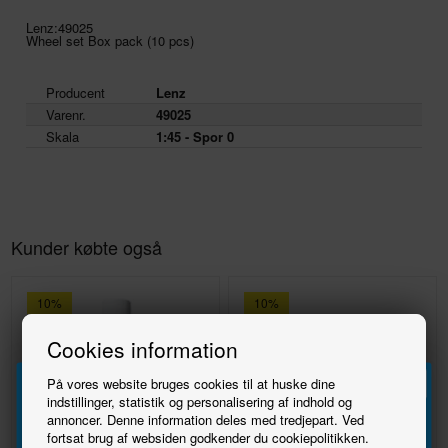
Lenz:49025
Wheel set Box pack (10 pcs)
Producent
Lenz
Varenr.
49025
Skala
1:45 - Spor 0
Kunder købte også
10%
10%
Cookies information
På vores website bruges cookies til at huske dine
indstillinger, statistik og personalisering af indhold og
annoncer. Denne information deles med tredjepart. Ved
Tilmeld
fortsat brug af websiden godkender du cookiepolitikken.