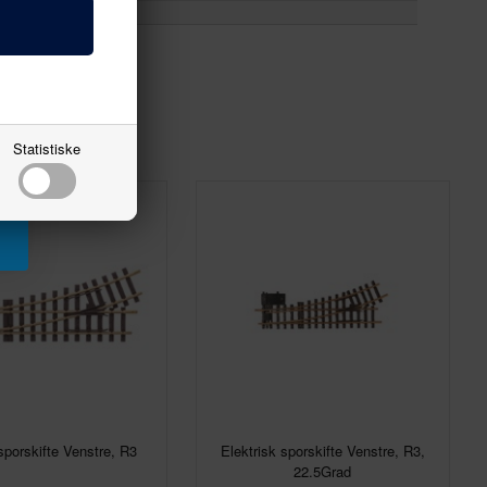
Statistiske
sporskifte Venstre, R3
Elektrisk sporskifte Venstre, R3,
22.5Grad