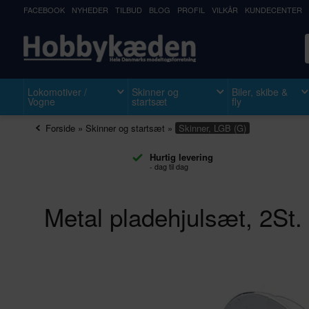
FACEBOOK
NYHEDER
TILBUD
BLOG
PROFIL
VILKÅR
KUNDECENTER
Lokomotiver /
Skinner og
Biler, skibe &
Vogne
startsæt
fly
Forside
»
Skinner og startsæt
»
Skinner, LGB (G)
Hurtig levering
- dag til dag
Metal pladehjulsæt, 2St.