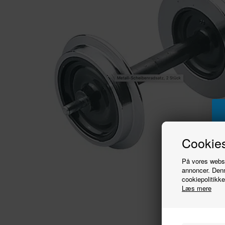
Cookies
På vores websit
annoncer. Denn
cookiepolitikke
Læs mere