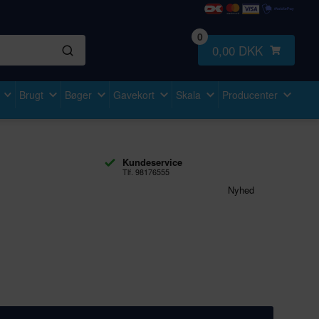
0
0,00 DKK
Brugt
Bøger
Gavekort
Skala
Producenter
Kundeservice
Tlf. 98176555
Nyhed