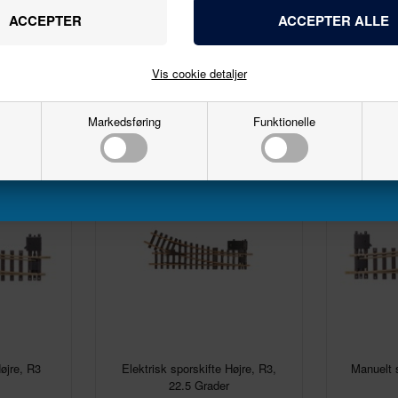
Navn
28/05/2025
Email
Vis cookie detaljer
Markedsføring
Funktionelle
Tilmeld
øjre, R3
Elektrisk sporskifte Højre, R3,
Manuelt 
22.5 Grader