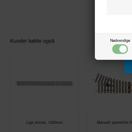
Kunder købte også
Nødvendige
Lige skinne, 1200mm
Manuelt sporskifte H