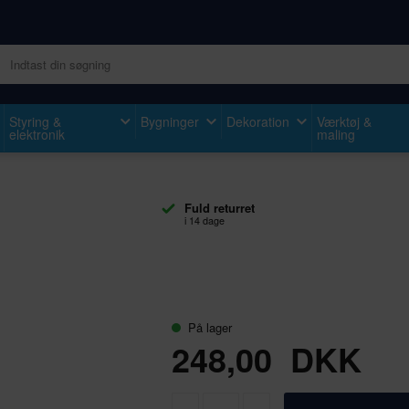
Styring &
Bygninger
Dekoration
Værktøj &
elektronik
maling
Fuld returret
i 14 dage
På lager
248,00
DKK