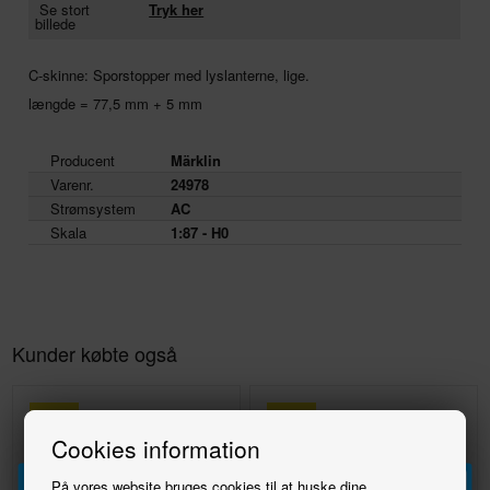
Se stort
Tryk her
billede
C-skinne: Sporstopper med lyslanterne, lige.
længde = 77,5 mm + 5 mm
Producent
Märklin
Varenr.
24978
Strømsystem
AC
Skala
1:87 - H0
Kunder købte også
10%
12%
Cookies information
På vores website bruges cookies til at huske dine