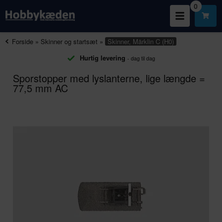
0
Forside
»
Skinner og startsæt
»
Skinner, Märklin C (H0)
Hurtig levering
- dag til dag
Sporstopper med lyslanterne, lige længde =
77,5 mm AC