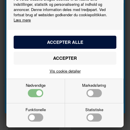
indstillinger, statistik og personalisering af indhold og
annoncer. Denne information deles med tredjepart. Ved
Tilmeld
fortsat brug af websiden godkender du cookiepolitikken.
Læs mere
nyhedsbrevet
Lige C-skinne, 188 mm AC
Buet C-skinne, R2 = 437,5 mm,
Bliv den første til at høre, når der kommer nye
24,3° AC
modeller.
DKK
DKK
29,00
41,00
Navn
26,00
36,00
Vis cookie detaljer
Email
Nødvendige
Markedsføring
Tilmeld
10%
10%
Funktionelle
Statistiske