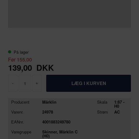
På lager
Før 155,00
139,00
DKK
-
+
Producent
Märklin
Skala
1:87 -
H0
Varenr.
24978
Strøm
AC
EANnr.
4001883249780
Varegruppe
Skinner, Märklin C
(H0)