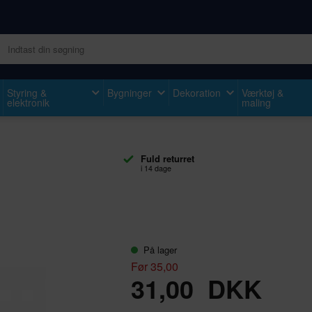
Styring &
Bygninger
Dekoration
Værktøj &
elektronik
maling
Fuld returret
i 14 dage
På lager
Før 35,00
31,00
DKK