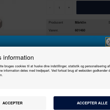
-
+
Producent
Märklin
S
Varenr.
601460
EANnr.
4001883601465
Varegruppe
Lokomotiver
Tilbehør
Tilmeld
Se stort billede
Tryk her
 information
e bruges cookies til at huske dine indstillinger, statistik og personalisering a
nyhedsbrevet
Erstatningskul til nyere Märklin-lokomotiver
e information deles med tredjepart. Ved fortsat brug af websiden godkender 
n.
Producent
Märklin
Bliv den første til at høre, når der kommer nye
Varenr.
601460
modeller.
Skala
1:87 - H0
Navn