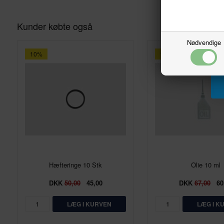
Kunder købte også
Nødvendige
10%
10%
Hæfteringe 10 Stk
Olie 10 ml
DKK
50,00
45,00
DKK
67,00
60