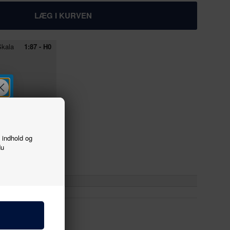
kala
1:87 - H0
f indhold og
du