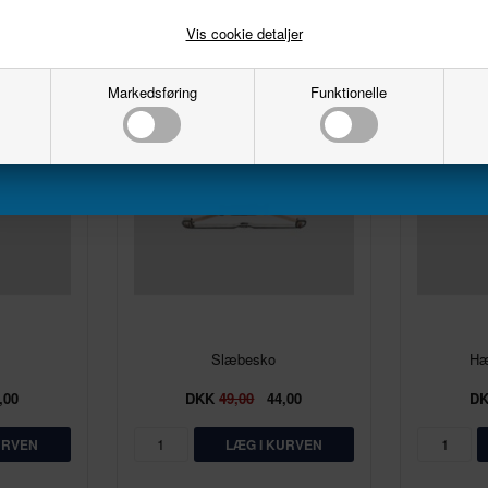
Email
Vis cookie detaljer
Markedsføring
Funktionelle
Tilmeld
10%
10%
Slæbesko
Hæ
,00
DKK
49,00
44,00
D