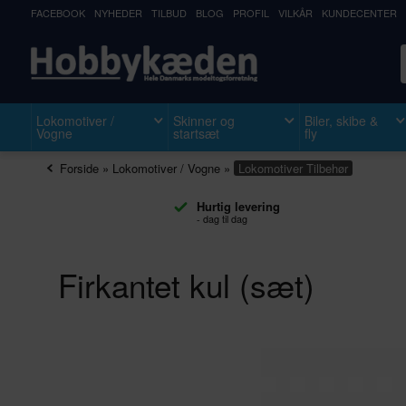
FACEBOOK
NYHEDER
TILBUD
BLOG
PROFIL
VILKÅR
KUNDECENTER
Lokomotiver /
Skinner og
Biler, skibe &
Vogne
startsæt
fly
Forside
»
Lokomotiver / Vogne
»
Lokomotiver
Tilbehør
Hurtig levering
- dag til dag
Firkantet kul (sæt)