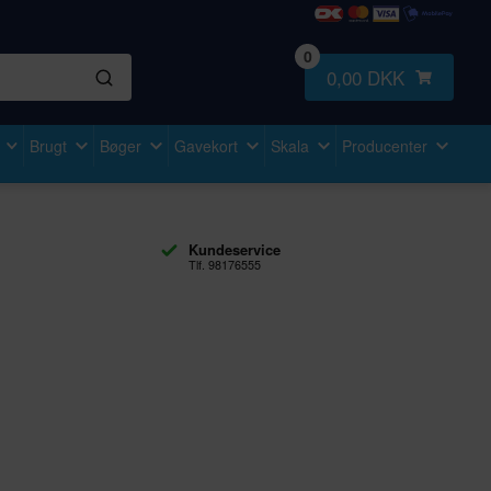
0
0,00 DKK
Brugt
Bøger
Gavekort
Skala
Producenter
Kundeservice
Tlf. 98176555