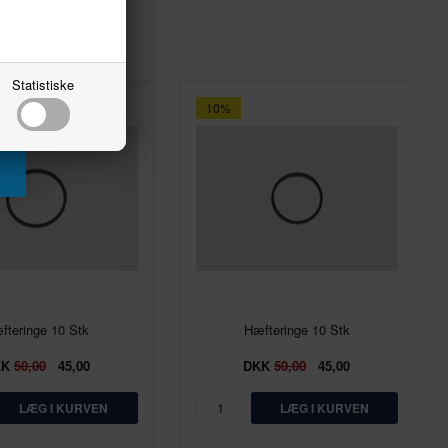
Statistiske
10%
fteringe 10 Stk
Hæfteringe 10 Stk
KK
50,00
45,00
DKK
50,00
45,00