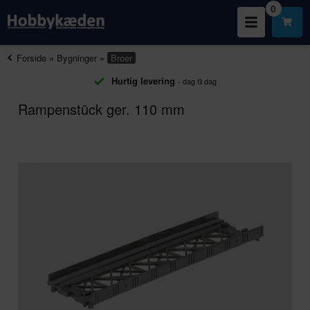
0
Forside
»
Bygninger
»
Broer
Hurtig levering
- dag til dag
Rampenstück ger. 110 mm