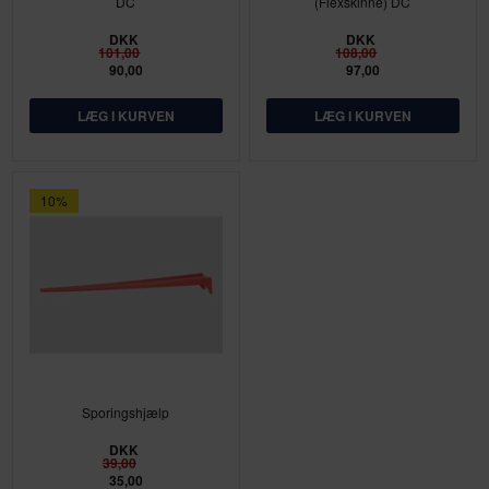
DC
(Flexskinne) DC
DKK
DKK
101,00
108,00
90,00
97,00
10%
Sporingshjælp
DKK
39,00
35,00