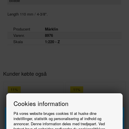
billede
Length 110 mm / 4-3/8".
Producent
Märklin
Varenr.
8976
Skala
1:220 - Z
Kunder købte også
11%
11%
Cookies information
På vores website bruges cookies til at huske dine
indstillinger, statistik og personalisering af indhold og
annoncer. Denne information deles med tredjepart. Ved
Tilmeld
fortsat brug af websiden godkender du cookiepolitikken.