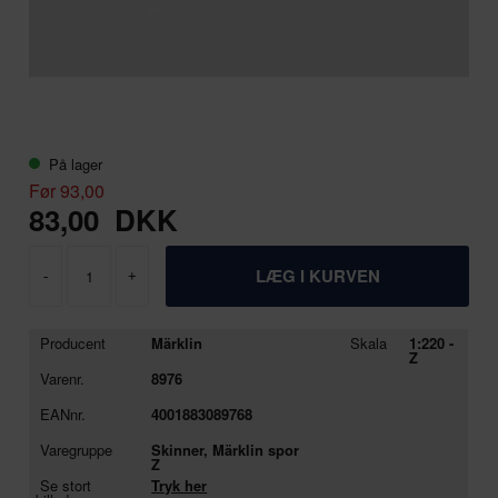
På lager
Før 93,00
83,00
DKK
-
+
Producent
Märklin
Skala
1:220 -
Z
Varenr.
8976
EANnr.
4001883089768
Varegruppe
Skinner, Märklin spor
Z
Se stort
Tryk her