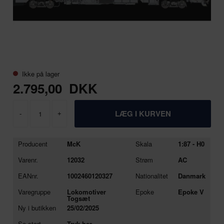
Ikke på lager
2.795,00
DKK
-
+
Producent
McK
Skala
1:87 - H0
Varenr.
12032
Strøm
AC
EANnr.
1002460120327
Nationalitet
Danmark
Varegruppe
Lokomotiver
Epoke
Epoke V
Togsæt
Ny i butikken
25/02/2025
Se stort
Tryk her