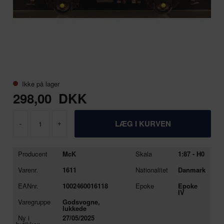
Ikke på lager
298,00
DKK
-
+
Producent
McK
Skala
1:87 - H0
Varenr.
1611
Nationalitet
Danmark
EANnr.
1002460016118
Epoke
Epoke
IV
Varegruppe
Godsvogne,
lukkede
Ny i
27/05/2025