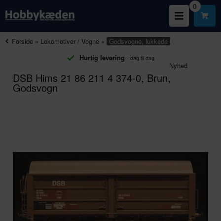
0
Forside
»
Lokomotiver / Vogne
»
Godsvogne, lukkede
Hurtig levering
- dag til dag
Nyhed
DSB Hims 21 86 211 4 374-0, Brun,
Godsvogn