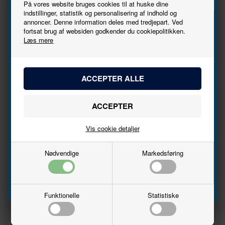
På vores website bruges cookies til at huske dine
indstillinger, statistik og personalisering af indhold og
annoncer. Denne information deles med tredjepart. Ved
Tilmeld
fortsat brug af websiden godkender du cookiepolitikken.
Læs mere
nyhedsbrevet
Bliv den første til at høre, når der kommer nye
modeller.
Navn
DSB Hs-t 49899, Mørkebrun,
DSB Hs-t 49906, Mørkebrun,
Godsvogn
Godsvogn
Vis cookie detaljer
Email
DKK 298,00
DKK 298,00
Nødvendige
Markedsføring
Tilmeld
Funktionelle
Statistiske