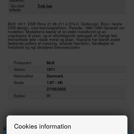
butikken
Se stort
Tryk her
billede
McK 1611: DSB Hims 21 86 211 4 374-0, Godsvogn, Brun i første
DSB-design, med bremseplatform. Periode: 1980-1985 Generelt om
modellen: Modellerne består af en støbt metalbund og en
vognkasse af plast, og er efterfølgende opbygget af mange løst
fremstillede dele i både metal og plast. Vognene har blandt andet
fjedrende puffere af messing, ætsede hjørnetrin, håndbøjler af
metaltråd og rigt detaljeret bremsesystem.
Producent
McK
Varenr.
1611
Nationalitet
Danmark
Skala
1:87 - H0
27/05/2025
Epoke
IV
Cookies information
Kunder købte også