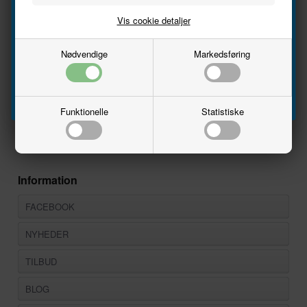
Vis cookie detaljer
Email
Nødvendige
Markedsføring
Producent
Noch
Tilmeld
Varenr.
15908
Skala
1:87 - H0
Funktionelle
Statistiske
13/02/2025
Information
FACEBOOK
NYHEDER
TILBUD
BLOG