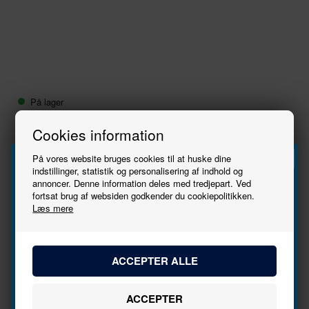
På lager
105,00
DKK
Cookies information
-
+
På vores website bruges cookies til at huske dine
indstillinger, statistik og personalisering af indhold og
annoncer. Denne information deles med tredjepart. Ved
Tilmeld
fortsat brug af websiden godkender du cookiepolitikken.
Producent
Noch
Skala
1:87 - H0
Læs mere
nyhedsbrevet
Varenr.
15908
EANnr.
4007246159086
Bliv den første til at høre, når der kommer nye
Varegruppe
Figurer, diverse
modeller.
Ny i butikken
13/02/2025
Navn
Se stort billede
Tryk her