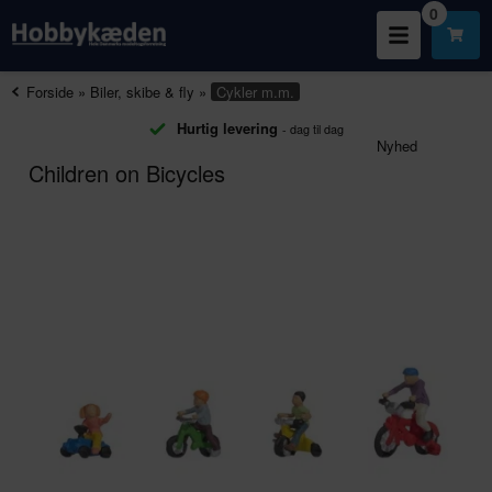
0
Forside
»
Biler, skibe & fly
»
Cykler m.m.
Hurtig levering
- dag til dag
Nyhed
Children on Bicycles