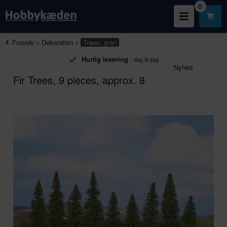
0
Forside
»
Dekoration
»
Træer, gran
Hurtig levering
- dag til dag
Nyhed
Fir Trees, 9 pieces, approx. 8