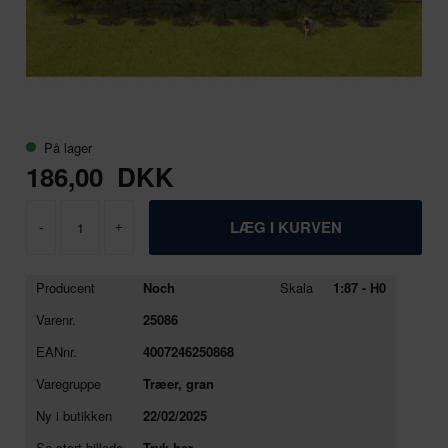
På lager
186,00
DKK
-
+
Producent
Noch
Skala
1:87 - H0
Varenr.
25086
EANnr.
4007246250868
Varegruppe
Træer, gran
Ny i butikken
22/02/2025
Se stort billede
Tryk her