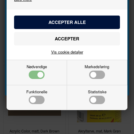
nyhedsbrevet
Bliv den første til at høre, når der kommer nye
modeller.
Birketræer 2 Stk.
Model Fir Trees, 10 pieces, 5
Navn
DKK 121,00
DKK 101,00
Vis cookie detaljer
Email
Nødvendige
Markedsføring
Tilmeld
Funktionelle
Statistiske
Acrylic Color, matt, Dark Brown
Akrylfarve, mat, Mørk Grøn