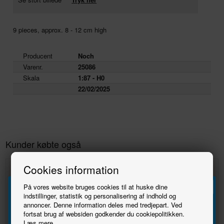
9 pieces, approx. 8 - 12 cm high
Producent
Noch
Varenr.
25086
Skala
1:87 - H0
22/02/2025
Kunder købte også
Cookies information
På vores website bruges cookies til at huske dine
indstillinger, statistik og personalisering af indhold og
annoncer. Denne information deles med tredjepart. Ved
Tilmeld
fortsat brug af websiden godkender du cookiepolitikken.
Læs mere