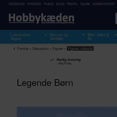
FACEBOOK
NYHEDER
TILBUD
BLOG
PROFIL
VILKÅR
KUNDECENTER
Lokomotiver /
Skinner og
Biler, skibe &
Vogne
startsæt
fly
Forside
»
Dekoration
»
Figurer
»
Figurer, stående
Hurtig levering
- dag til dag
Legende Børn