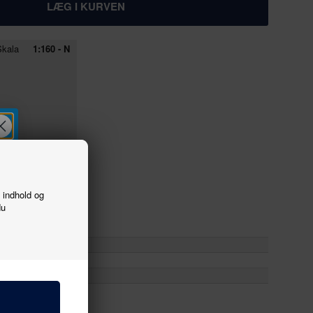
kala
1:160 - N
f indhold og
du