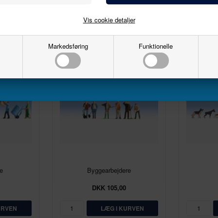
Email
Vis cookie detaljer
Markedsføring
Funktionelle
Tilmeld
e
Byggearbejdere
DKK 105,00