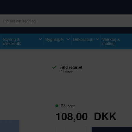
Styring &
Bygninger
Dekoration
Værktøj &
elektronik
maling
Fuld returret
i 14 dage
På lager
108,00
DKK