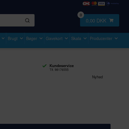
0
0,00 DKK
Brugt
Bøger
Gavekort
Skala
Producenter
Kundeservice
Tlf. 98176555
Nyhed