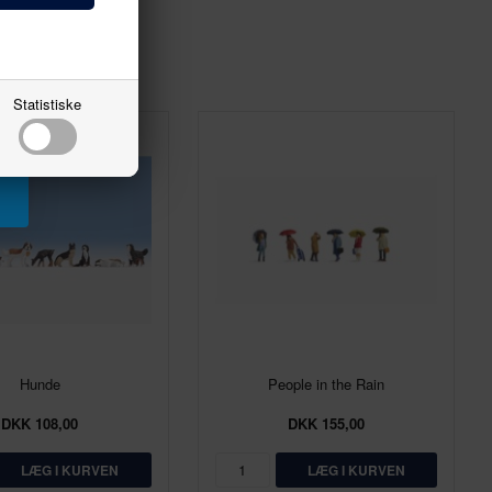
Statistiske
Hunde
People in the Rain
DKK 108,00
DKK 155,00