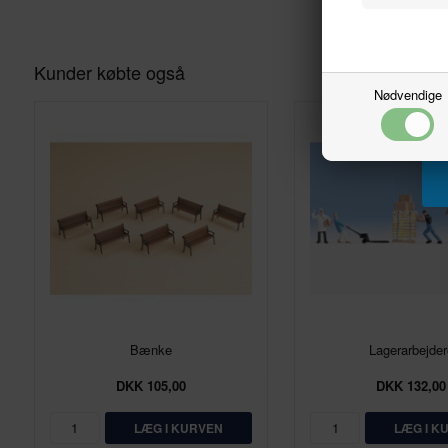
Kunder købte også
Nødvendige
Bænke
Lagerarbejder
DKK 105,00
DKK 132,00