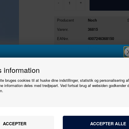
-
+
Producent
Noch
S
Varenr.
36815
EANnr.
4007246368150
Varegruppe
Figurer
Ny i butikken
24/11/2023
Tilmeld
Se stort billede
Tryk her
 information
e bruges cookies til at huske dine indstillinger, statistik og personalisering a
nyhedsbrevet
e information deles med tredjepart. Ved fortsat brug af websiden godkender 
n.
Producent
Noch
Varenr.
36815
Bliv den første til at høre, når der kommer nye
Skala
1:160 - N
modeller.
24/11/2023
Navn