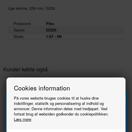
Lige skinne, 239 mm. G239
Producent
Piko
Varenr.
55200
Skala
1:87 - H0
Kunder købte også
Cookies information
På vores website bruges cookies til at huske dine
indstillinger, statistik og personalisering af indhold og
annoncer. Denne information deles med tredjepart. Ved
Tilmeld
fortsat brug af websiden godkender du cookiepolitikken.
Læs mere
nyhedsbrevet