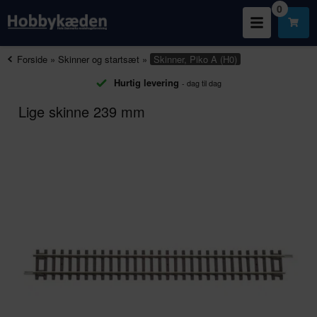
0
Forside
»
Skinner og startsæt
»
Skinner, Piko A (H0)
Hurtig levering
- dag til dag
Lige skinne 239 mm