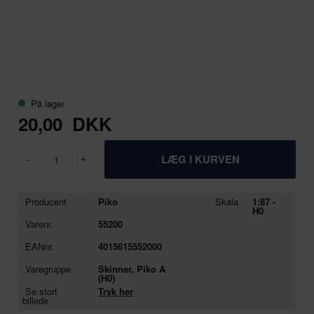
På lager
20,00
DKK
-
+
Producent
Piko
Skala
1:87 -
H0
Varenr.
55200
EANnr.
4015615552000
Varegruppe
Skinner, Piko A
(H0)
Se stort
Tryk her
billede