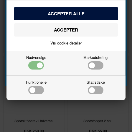
Bliv den første til at høre, når der kommer nye
modeller.
Flexskinne 940 mm
Skinnelasker 24 stk. DC
Navn
DKK 60,00
DKK 44,00
Vis cookie detaljer
Email
Nødvendige
Markedsføring
Tilmeld
Funktionelle
Statistiske
Sporskiftedrev Universal
Sporstopper 2 stk.
DKK 250,00
DKK 55,00