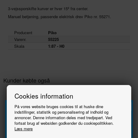
3-vejssporskifte kurver er hver 15º fra center.
Manuel betjening, passende elektrisk drev Piko nr. 55271.
Producent
Piko
Varenr.
55225
Skala
1:87 - H0
Kunder købte også
Cookies information
På vores website bruges cookies til at huske dine
indstillinger, statistik og personalisering af indhold og
annoncer. Denne information deles med tredjepart. Ved
Tilmeld
fortsat brug af websiden godkender du cookiepolitikken.
Læs mere
nyhedsbrevet