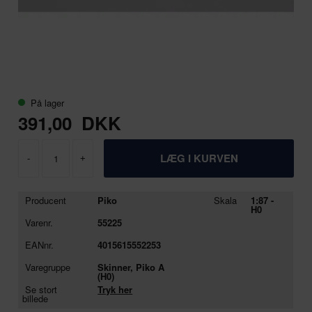
På lager
391,00
DKK
-
+
Producent
Piko
Skala
1:87 -
H0
Varenr.
55225
EANnr.
4015615552253
Varegruppe
Skinner, Piko A
(H0)
Se stort
Tryk her
billede