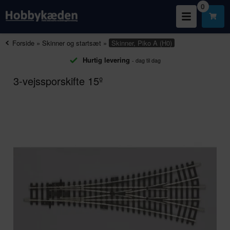
0
Forside
»
Skinner og startsæt
»
Skinner, Piko A (H0)
Hurtig levering
- dag til dag
3-vejssporskifte 15º