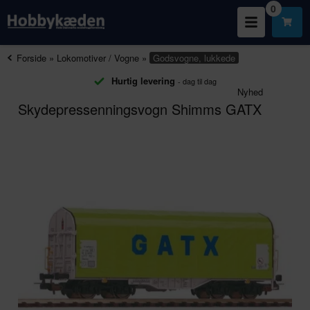
0
Forside
»
Lokomotiver / Vogne
»
Godsvogne, lukkede
Hurtig levering
- dag til dag
Nyhed
Skydepressenningsvogn Shimms GATX