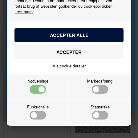
annoncer. Denne information deles med tredjepart. Ved
Tilmeld
fortsat brug af websiden godkender du cookiepolitikken.
Læs mere
nyhedsbrevet
Bliv den første til at høre, når der kommer nye
stone ballast earth tones, fine
Pressenningsvogn
modeller.
200
Navn
DKK 26,00
DKK 360,00
Vis cookie detaljer
Email
Nødvendige
Markedsføring
Tilmeld
10%
Funktionelle
Statistiske