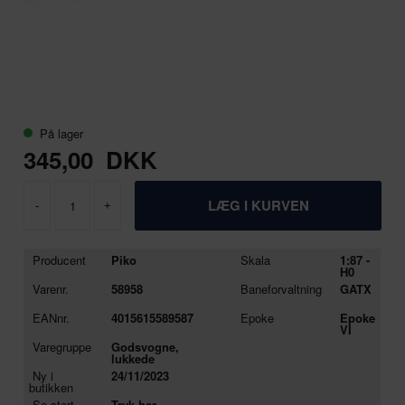
På lager
345,00
DKK
-
+
Producent
Piko
Skala
1:87 -
H0
Varenr.
58958
Baneforvaltning
GATX
EANnr.
4015615589587
Epoke
Epoke
VI
Varegruppe
Godsvogne,
lukkede
Ny i
24/11/2023
butikken
Se stort
Tryk her