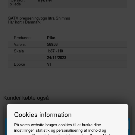
billede
GATX presseningvogn litra Shimms
Har kørt i Danmark
Producent
Piko
Varenr.
58958
Skala
1:87 - H0
24/11/2023
Epoke
VI
Kunder købte også
Cookies information
På vores website bruges cookies til at huske dine
indstillinger, statistik og personalisering af indhold og