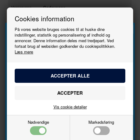
Varegruppe
Godsvogne,
lukkede
Cookies information
Ny i butikken
29/01/2025
Se stort
Tryk her
På vores website bruges cookies til at huske dine
billede
indstillinger, statistik og personalisering af indhold og
annoncer. Denne information deles med tredjepart. Ved
Tilmeld
fortsat brug af websiden godkender du cookiepolitikken.
Vorbild: Schiebewandwagen der Schweizerischen Bundesbahn -
Cargo Epoche VI Modell mit Kupplungs-Aufnahmeschacht nach
Læs mere
NEM 362 mit KK-Kinematik. Hoch detailliertes Modell. Komplett
nyhedsbrevet
neues Formmodell. Wagenkasten beidseitig mit je
unterschiedlichem Motiv bedruckt. Länge über Puffer 164 mm.
Bliv den første til at høre, når der kommer nye
Producent
Piko
modeller.
Varenr.
97124
Navn
Skala
1:87 - H0
29/01/2025
Epoke
VI
Vis cookie detaljer
Email
Nødvendige
Markedsføring
Tilmeld
Information